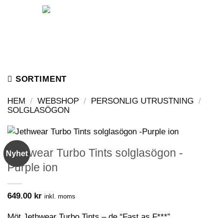
Skip
to
content
SORTIMENT
HEM
/
WEBSHOP
/
PERSONLIG UTRUSTNING
/
SOLGLASÖGON
Jethwear Turbo Tints solglasögon -
Nyhet
Purple ion
649.00
kr
inkl. moms
Möt Jethwear Turbo Tints – de “Fast as F***”