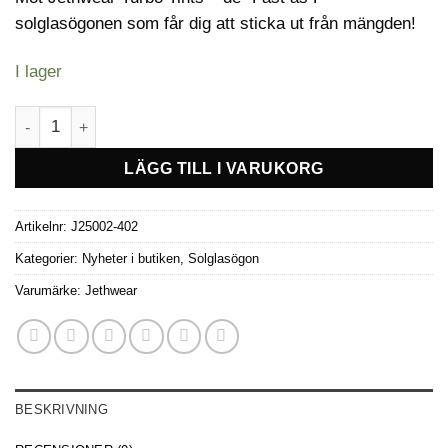
solglasögonen som får dig att sticka ut från mängden!
I lager
Jethwear Turbo Tints solglasögon -Purple ion mängd
LÄGG TILL I VARUKORG
Artikelnr:
J25002-402
Kategorier:
Nyheter i butiken
,
Solglasögon
Varumärke:
Jethwear
BESKRIVNING