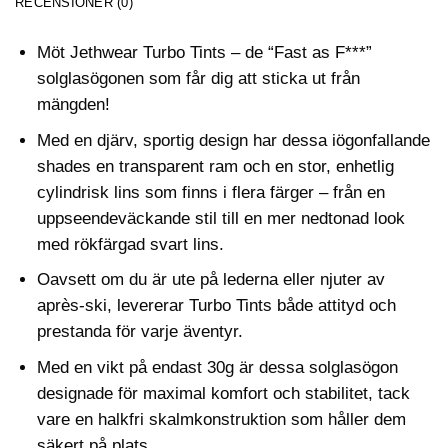
RECENSIONER (0)
Möt Jethwear Turbo Tints – de “Fast as F***”
solglasögonen som får dig att sticka ut från
mängden!
Med en djärv, sportig design har dessa iögonfallande
shades en transparent ram och en stor, enhetlig
cylindrisk lins som finns i flera färger – från en
uppseendeväckande stil till en mer nedtonad look
med rökfärgad svart lins.
Oavsett om du är ute på lederna eller njuter av
après-ski, levererar Turbo Tints både attityd och
prestanda för varje äventyr.
Med en vikt på endast 30g är dessa solglasögon
designade för maximal komfort och stabilitet, tack
vare en halkfri skalmkonstruktion som håller dem
säkert på plats.