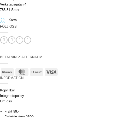
Verkstadsgatan 4
783 31 Säter
Karta
FÖLJ OSS
BETALNINGSALTERNATIV
Klarna
MasterCard
Swish
Visa
(SE)
INFORMATION
Köpvillkor
Integritetspolicy
Om oss
Frakt 99:-
Fraktfritt över 2500:-