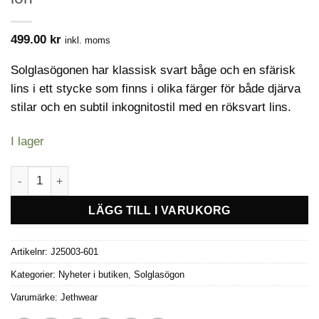
499.00
kr
inkl. moms
Solglasögonen har klassisk svart båge och en sfärisk
lins i ett stycke som finns i olika färger för både djärva
stilar och en subtil inkognitostil med en röksvart lins.
I lager
Jethwear Vibe Visors solglasögon -Blue ion mängd
LÄGG TILL I VARUKORG
Artikelnr:
J25003-601
Kategorier:
Nyheter i butiken
,
Solglasögon
Varumärke:
Jethwear