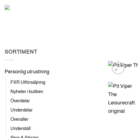
Skip
to
FORDON I LAGER
WE
content
SORTIMENT
Personlig utrustning
FXR Utförsäljning
Nyheter i butiken
Överdelar
Underdelar
Overaller
Underställ
Skor & Stövlar