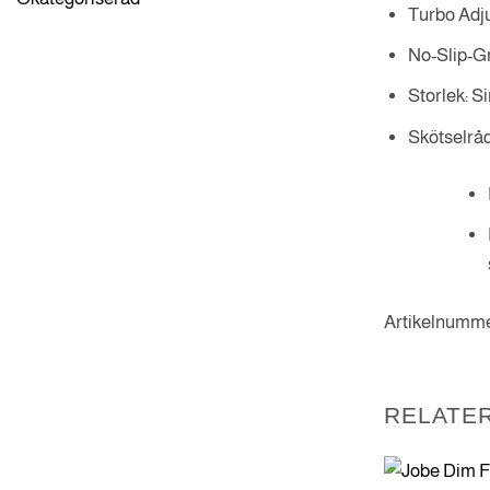
Turbo Adju
No-Slip-Gr
Storlek: S
Skötselrå
Artikelnum
RELATE