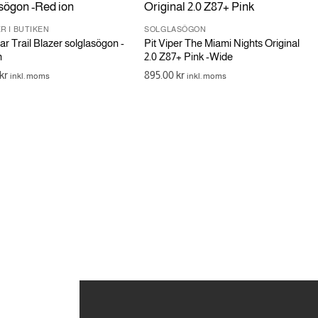
R I BUTIKEN
SOLGLASÖGON
r Trail Blazer solglasögon -
Pit Viper The Miami Nights Original
n
2.0 Z87+ Pink -Wide
kr
895.00
kr
inkl. moms
inkl. moms