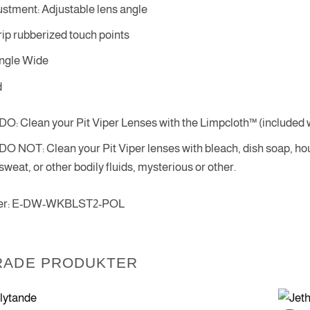
stment: Adjustable lens angle
ip rubberized touch points
ingle Wide
d
DO: Clean your Pit Viper Lenses with the Limpcloth™ (included w
DO NOT: Clean your Pit Viper lenses with bleach, dish soap, ho
sweat, or other bodily fluids, mysterious or other.
mer: E-DW-WKBLST2-POL
RADE PRODUKTER