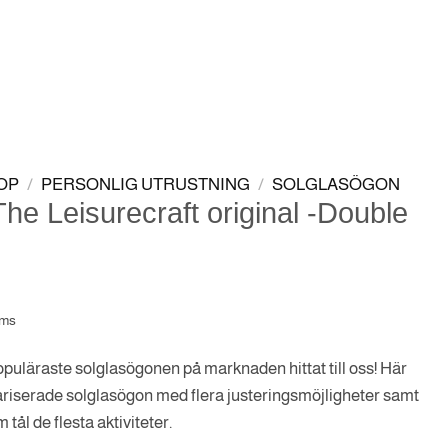
LOGGA IN
VARUKORG
OP
/
PERSONLIG UTRUSTNING
/
SOLGLASÖGON
The Leisurecraft original -Double
oms
opuläraste solglasögonen på marknaden hittat till oss! Här
lariserade solglasögon med flera justeringsmöjligheter samt
m tål de flesta aktiviteter.