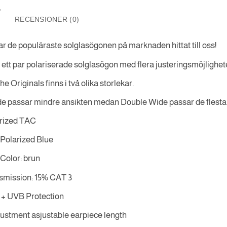
RECENSIONER (0)
ar de populäraste solglasögonen på marknaden hittat till oss!
 ett par polariserade solglasögon med flera justeringsmöjligheter 
he Originals finns i två olika storlekar.
de passar mindre ansikten medan Double Wide passar de flesta
arized TAC
 Polarized Blue
Color: brun
smission: 15% CAT 3
+ UVB Protection
ustment asjustable earpiece length