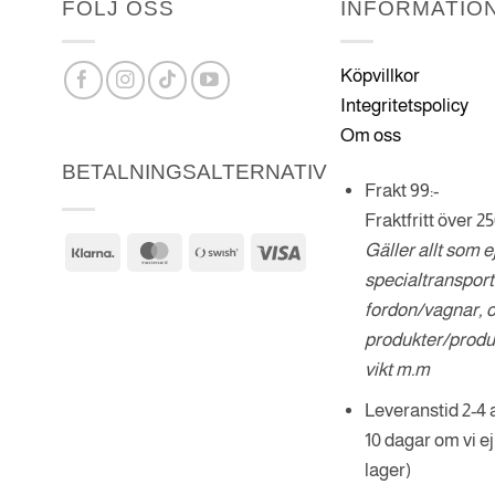
FÖLJ OSS
INFORMATIO
Köpvillkor
Integritetspolicy
Om oss
BETALNINGSALTERNATIV
Frakt 99:-
Fraktfritt över 25
Gäller allt som e
Klarna
MasterCard
Swish
Visa
specialtranspor
(SE)
fordon/vagnar, 
produkter/produ
vikt m.m
Leveranstid 2-4 
10 dagar om vi ej
lager)