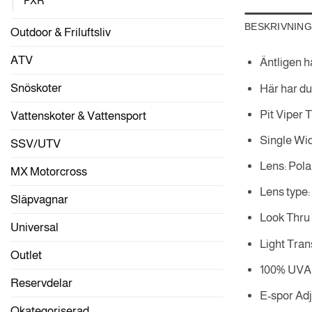
FXR
BESKRIVNING
Outdoor & Friluftsliv
ATV
Äntligen h
Snöskoter
Här har du
Pit Viper T
Vattenskoter & Vattensport
Single Wi
SSV/UTV
Lens: Pol
MX Motorcross
Lens type:
Släpvagnar
Look Thru 
Universal
Light Tran
Outlet
100% UVA 
Reservdelar
E-spor Adj
Okategoriserad