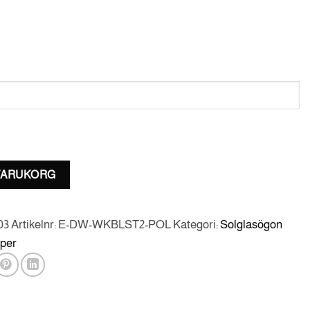
 VARUKORG
03
Artikelnr:
E-DW-WKBLST2-POL
Kategori:
Solglasögon
iper