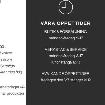
N
VÅRA ÖPPETTIDER
BUTIK & FÖRSÄLJNING
måndag-fredag: 9-17
00:-
VERKSTAD & SERVICE
j kräver
måndag-fredag: 8-17
t såsom
lunchstängt: 12-13
otympliga
kter med hög
AVVIKANDE ÖPPETTIDER
fredagen den 3/7: stänger kl 12
arbetsdagar (4-
 har produkten i