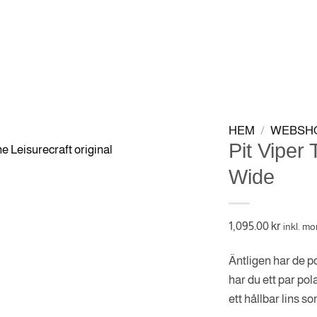
BSHOP
KONTAKT
VIP-KLUBB
HEM
/
WEBSH
Pit Viper 
Wide
1,095.00
kr
inkl. m
Äntligen har de p
har du ett par po
ett hållbar lins so