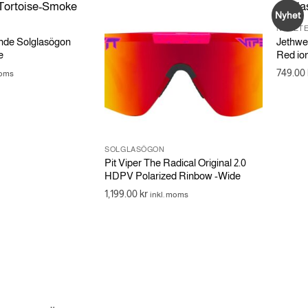
Nyhet
NYHETE
nde Solglasögon
Jethwea
e
Red io
749.00
moms
SOLGLASÖGON
Pit Viper The Radical Original 2.0
HDPV Polarized Rinbow -Wide
1,199.00
kr
inkl. moms