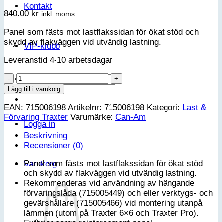
Kontakt
840.00
kr
inkl. moms
Panel som fästs mot lastflakssidan för ökat stöd och
skydd av flakväggen vid utvändig lastning.
VIP-klubb
Leveranstid 4-10 arbetsdagar
Can-
Sök
Am
efter:
Lägg till i varukorg
Yttre
EAN:
715006198
Artikelnr:
715006198
Kategori:
Last &
lastförstärkningspanel
Förvaring Traxter
Varumärke:
Can-Am
-
Logga in
Traxter
Beskrivning
G1
Recensioner (0)
&
G1
Panel som fästs mot lastflakssidan för ökat stöd
Varukorg
MAX
och skydd av flakväggen vid utvändig lastning.
mängd
Rekommenderas vid användning av hängande
förvaringslåda (715005449) och eller verktygs- och
gevärshållare (715005466) vid montering utanpå
lämmen (utom på Traxter 6×6 och Traxter Pro).