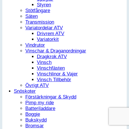
Styren
Stötfångare
Säten
Transmission
Variatordelar ATV
Drivrem ATV
Variatorkit
Vindrutor
Vinschar & Draganordningar
Dragkrok ATV
Vinsch
Vinschfästen
Vinschlinor & Vajer
Vinsch Tillbehör
Övrigt ATV
Snöskoter
Förstärkningar & Skydd
Pimp my ride
Batteriladdare
Boggie
Bukskydd
Bromsar