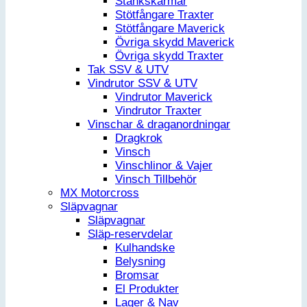
Stänkskärmar
Stötfångare Traxter
Stötfångare Maverick
Övriga skydd Maverick
Övriga skydd Traxter
Tak SSV & UTV
Vindrutor SSV & UTV
Vindrutor Maverick
Vindrutor Traxter
Vinschar & draganordningar
Dragkrok
Vinsch
Vinschlinor & Vajer
Vinsch Tillbehör
MX Motorcross
Släpvagnar
Släpvagnar
Släp-reservdelar
Kulhandske
Belysning
Bromsar
El Produkter
Lager & Nav