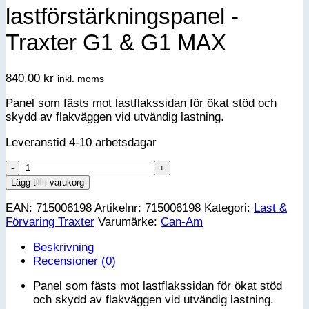
lastförstärkningspanel -
Traxter G1 & G1 MAX
840.00
kr
inkl. moms
Panel som fästs mot lastflakssidan för ökat stöd och
skydd av flakväggen vid utvändig lastning.
Leveranstid 4-10 arbetsdagar
Can-
Am
Lägg till i varukorg
Yttre
EAN:
715006198
Artikelnr:
715006198
Kategori:
Last &
lastförstärkningspanel
Förvaring Traxter
Varumärke:
Can-Am
-
Traxter
Beskrivning
G1
Recensioner (0)
&
G1
Panel som fästs mot lastflakssidan för ökat stöd
MAX
och skydd av flakväggen vid utvändig lastning.
mängd