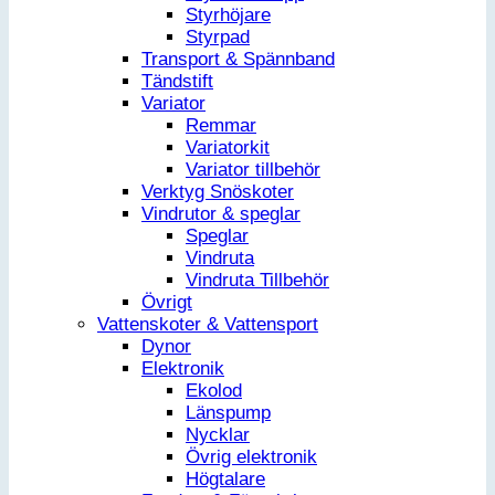
Styrhöjare
Styrpad
Transport & Spännband
Tändstift
Variator
Remmar
Variatorkit
Variator tillbehör
Verktyg Snöskoter
Vindrutor & speglar
Speglar
Vindruta
Vindruta Tillbehör
Övrigt
Vattenskoter & Vattensport
Dynor
Elektronik
Ekolod
Länspump
Nycklar
Övrig elektronik
Högtalare