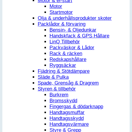
Motor & el-start
Motor
Startmotor
Olja & underhållsprodukter skoter
Packlådor & förvaring
Bensin- & Oljedunkar
Handskfack & GPS Hållare
LinQ Tillbehör
Packväskor & Lådor
Rack & räcken
Redskapshållare
Ryggsäckar
Fjädring & Stötdämpare
Släde & Pulka
Spade, Grensåg & Dragrem
Styren & tillbehör
Burkrem
Bromsskydd
Fingergas & dödarknapp
Handtagsmuffar
Handtagsskydd
Handtagsvärmare
Styre & Grepp