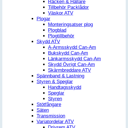
Räcken & Hållare
Tillbehör Packlådor
Väskor ATV
Plogar
Monteringsatser plog
Plogblad
Plogtillbehör
Skydd ATV
A-Armsskydd Can-Am
Bukskydd Can-Am
Länkarmsskydd Can-Am
Skydd Övrigt Can-Am
Skärmbreddare ATV
Spännband & Lastning
Styren & Speglar
Handtagsskydd
Speglar
Styren
Stötfångare
Säten
Transmission
Variatordelar ATV
Drivrem ATV