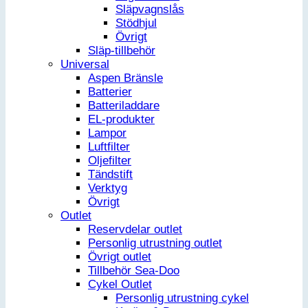
Släpvagnslås
Stödhjul
Övrigt
Släp-tillbehör
Universal
Aspen Bränsle
Batterier
Batteriladdare
EL-produkter
Lampor
Luftfilter
Oljefilter
Tändstift
Verktyg
Övrigt
Outlet
Reservdelar outlet
Personlig utrustning outlet
Övrigt outlet
Tillbehör Sea-Doo
Cykel Outlet
Personlig utrustning cykel