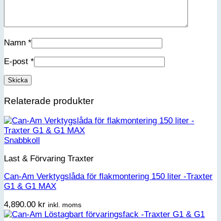
Namn
*
E-post
*
Relaterade produkter
Snabbkoll
Last & Förvaring Traxter
Can-Am Verktygslåda för flakmontering 150 liter -Traxter
G1 & G1 MAX
4,890.00
kr
inkl. moms