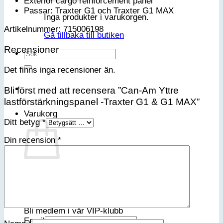
Exterior cargo reinforcement panel
Passar: Traxter G1 och Traxter G1 MAX
Inga produkter i varukorgen.
Artikelnummer: 715006198
Gå tillbaka till butiken
Recensioner
Sök
efter:
Det finns inga recensioner än.
Bli först med att recensera ”Can-Am Yttre
lastförstärkningspanel -Traxter G1 & G1 MAX”
Varukorg
Ditt betyg
*
Din recension
*
Inga produkter i varukorgen.
Gå tillbaka till butiken
Bli medlem i vår VIP-klubb
Email