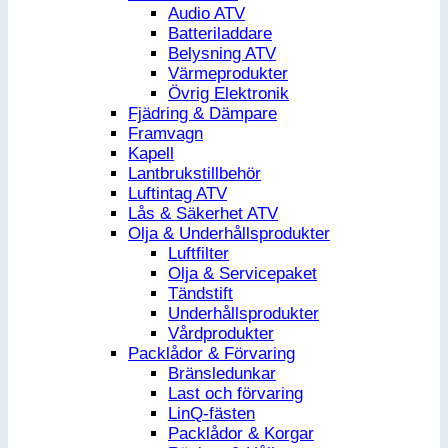
Audio ATV
Batteriladdare
Belysning ATV
Värmeprodukter
Övrig Elektronik
Fjädring & Dämpare
Framvagn
Kapell
Lantbrukstillbehör
Luftintag ATV
Lås & Säkerhet ATV
Olja & Underhållsprodukter
Luftfilter
Olja & Servicepaket
Tändstift
Underhållsprodukter
Vårdprodukter
Packlådor & Förvaring
Bränsledunkar
Last och förvaring
LinQ-fästen
Packlådor & Korgar