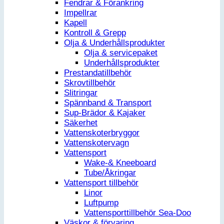
Fendrar & Förankring
Impellrar
Kapell
Kontroll & Grepp
Olja & Underhållsprodukter
Olja & servicepaket
Underhållsprodukter
Prestandatillbehör
Skrovtillbehör
Slitringar
Spännband & Transport
Sup-Brädor & Kajaker
Säkerhet
Vattenskoterbryggor
Vattenskotervagn
Vattensport
Wake-& Kneeboard
Tube/Åkringar
Vattensport tillbehör
Linor
Luftpump
Vattensporttillbehör Sea-Doo
Väskor & förvaring