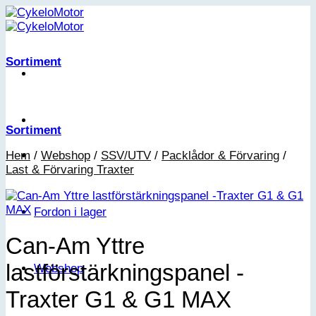
Skip
to
content
Sortiment
Sortiment
Hem
/
Webshop
/
SSV/UTV
/
Packlådor & Förvaring
/
Last & Förvaring Traxter
Fordon i lager
Can-Am Yttre
lastförstärkningspanel -
Webshop
Traxter G1 & G1 MAX