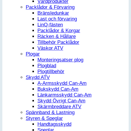
Vårdprodukter
Packlådor & Förvaring
Bränsledunkar
Last och förvaring
LinQ-fästen
Packlådor & Korgar
Räcken & Hållare
Tillbehör Packlådor
Väskor ATV
Plogar
Monteringsatser plog
Plogblad
Plogtillbehör
Skydd ATV
A-Armsskydd Can-Am
Bukskydd Can-Am
Länkarmsskydd Can-Am
Skydd Övrigt Can-Am
Skärmbreddare ATV
Spännband & Lastning
Styren & Speglar
Handtagsskydd
Speglar