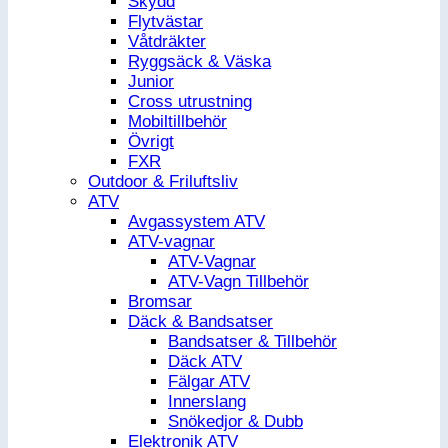
Skydd
Flytvästar
Våtdräkter
Ryggsäck & Väska
Junior
Cross utrustning
Mobiltillbehör
Övrigt
FXR
Outdoor & Friluftsliv
ATV
Avgassystem ATV
ATV-vagnar
ATV-Vagnar
ATV-Vagn Tillbehör
Bromsar
Däck & Bandsatser
Bandsatser & Tillbehör
Däck ATV
Fälgar ATV
Innerslang
Snökedjor & Dubb
Elektronik ATV