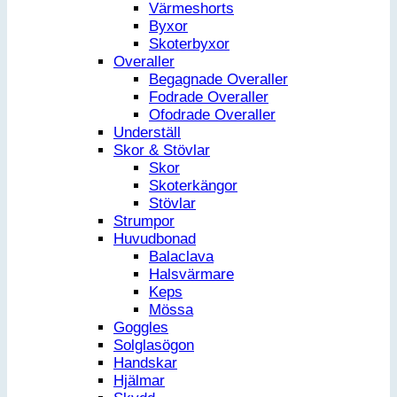
Värmeshorts
Byxor
Skoterbyxor
Overaller
Begagnade Overaller
Fodrade Overaller
Ofodrade Overaller
Underställ
Skor & Stövlar
Skor
Skoterkängor
Stövlar
Strumpor
Huvudbonad
Balaclava
Halsvärmare
Keps
Mössa
Goggles
Solglasögon
Handskar
Hjälmar