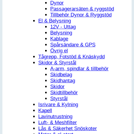
Dynor
Passagerarsäten & ryggstöd
Tillbehör Dynor & Ryggstöd
El & Belysning
12V - Uttag
Belysning
Kablage
Spårsändare & GPS
Övrig el
Tågrepp, Fotstöd & Knäskydd
Skidor & Styrstål
A-arm, spindlar & tillbehör
Skidbelag
Skidhantag
Skidor
Skidtillbehör
Styrstål
Isrivare & Kylning
Kapell
Lavinutrustning
Luft- & Meshfilter
Lås & Säkerhet Snöskoter