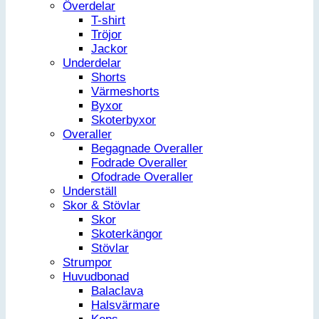
Överdelar
T-shirt
Tröjor
Jackor
Underdelar
Shorts
Värmeshorts
Byxor
Skoterbyxor
Overaller
Begagnade Overaller
Fodrade Overaller
Ofodrade Overaller
Underställ
Skor & Stövlar
Skor
Skoterkängor
Stövlar
Strumpor
Huvudbonad
Balaclava
Halsvärmare