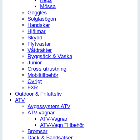
Keps
Mössa
Goggles
Solglasögon
Handskar
Hjälmar
Skydd
Flytvästar
Våtdräkter
Ryggsäck & Väska
Junior
Cross utrustning
Mobiltillbehör
Övrigt
FXR
Outdoor & Friluftsliv
ATV
Avgassystem ATV
ATV-vagnar
ATV-Vagnar
ATV-Vagn Tillbehör
Bromsar
Däck & Bandsatser