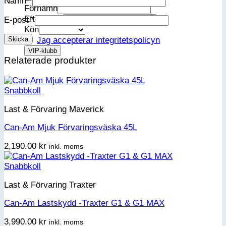
Namn
*
Förnamn
Efternamn
E-post
*
Kön
Jag accepterar integritetspolicyn
Relaterade produkter
Snabbkoll
Last & Förvaring Maverick
Can-Am Mjuk Förvaringsväska 45L
2,190.00
kr
inkl. moms
Snabbkoll
Last & Förvaring Traxter
Can-Am Lastskydd -Traxter G1 & G1 MAX
3,990.00
kr
inkl. moms