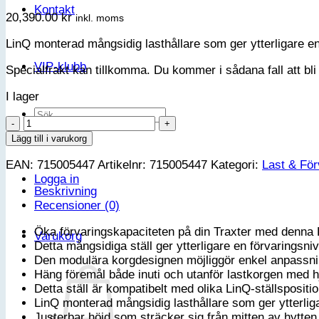
Kontakt
20,390.00
kr
inkl. moms
LinQ monterad mångsidig lasthållare som ger ytterligare en 
VIP-klubb
Specialfrakt kan tillkomma. Du kommer i sådana fall att bli 
I lager
Sök
Can-
efter:
Am
Lägg till i varukorg
Lasthållare
EAN:
715005447
Artikelnr:
715005447
Kategori:
Last & För
-
Logga in
Traxter
Beskrivning
G1
Recensioner (0)
&
G1
Öka förvaringskapaciteten på din Traxter med denna 
Varukorg
MAX
Detta mångsidiga ställ ger ytterligare en förvaringsniv
mängd
Den modulära korgdesignen möjliggör enkel anpassning 
Häng föremål både inuti och utanför lastkorgen med hj
Detta ställ är kompatibelt med olika LinQ-ställsposit
LinQ monterad mångsidig lasthållare som ger ytterliga
Justerbar höjd som sträcker sig från mitten av hytten 