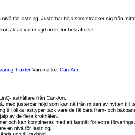
nivå för lastning. Justerbar höjd som sträcker sig från mitte
kontaktad vid erlagd order för bekräftelse.
varing Traxter
Varumärke:
Can-Am
LinQ-lasthållare från Can-Am.
å, med justerbar höjd som kan nå från mitten av hytten till ta
till olika lasttyper tack vare de fällbara fram- och bakpan
älp av de flera krokhålen.
ioner och kan kombineras med ett lastnät för extra förvarin
re en nivå för lastning.
ända upp till takhöjd.