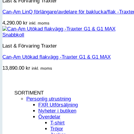
Last & Förvaring Traxter
Can-Am LinQ förlängare/avdelare för baklucka/flak -Trax
4,290.00
kr
inkl. moms
Snabbkoll
Last & Förvaring Traxter
Can-Am Utökad flakvägg -Traxter G1 & G1 MAX
13,890.00
kr
inkl. moms
SORTIMENT
Personlig utrustning
FXR Utförsäljning
Nyheter i butiken
Överdelar
T-shirt
Tröjor