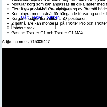
Modulär korg som kan anpassas till olika laster med f
Inga produkter i varukorgen.
Flera krokar och hål för upphängning av föremål både 
Kombinera med lastnät för hängande förvaring under
Gå tillbaka till butiken
Korgen medger flera olika LinQ-positioner.
2 lasthållare kan monteras på Traxter Pro och Traxte
Sök
Loadout rack
efter:
Passar: Traxter G1 och Traxter G1 MAX
Artikelnummer: 715005447
Varukorg
Inga produkter i varukorgen.
Gå tillbaka till butiken
Bli medlem i vår VIP-klubb
Email