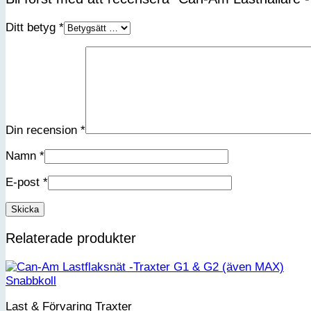
Ditt betyg
*
Din recension
*
Namn
*
E-post
*
Relaterade produkter
Snabbkoll
Last & Förvaring Traxter