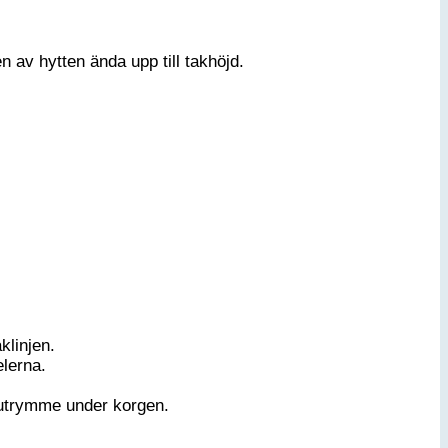
n av hytten ända upp till takhöjd.
klinjen.
elerna.
gsutrymme under korgen.