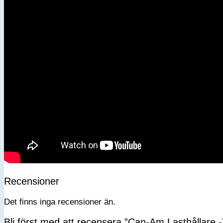
Förnamn
Efternamn
Kön
Jag accepterar integritetspolicyn
Recensioner
Det finns inga recensioner än.
Bli först med att recensera ”Can-Am Lasthållare