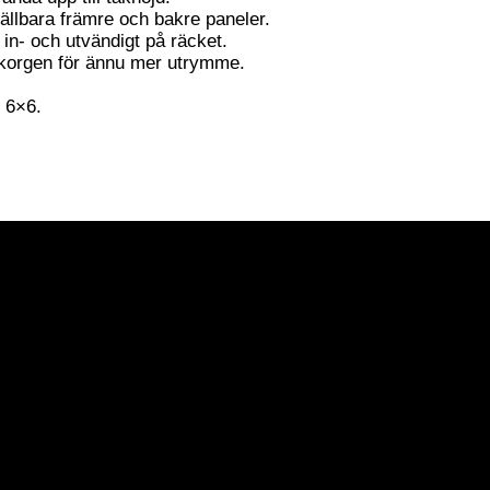
ällbara främre och bakre paneler.
in- och utvändigt på räcket.
 korgen för ännu mer utrymme.
r 6×6.