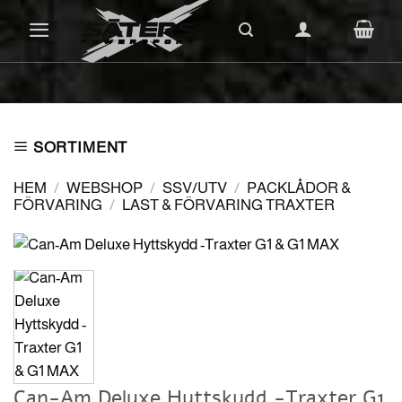
Skip
to
content
SORTIMENT
HEM
/
WEBSHOP
/
SSV/UTV
/
PACKLÅDOR &
FÖRVARING
/
LAST & FÖRVARING TRAXTER
Can-Am Deluxe Hyttskydd -Traxter G1