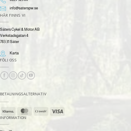
info@saterspw.se
HÄR FINNS VI
Säters Cykel & Motor AB
Verkstadsgatan 4
783 31 Säter
Karta
FÖLJ OSS
BETALNINGSALTERNATIV
Klarna
MasterCard
Swish
Visa
(SE)
INFORMATION