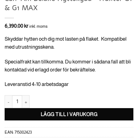
& G1 MAX
6,390.00
kr
inkl. moms
Skyddar hytten och dig mot lasten på flaket. Kompatibel
med utrustningsskena.
Specialfrakt kan tillkomma. Du kommer i sådana fall att bli
kontaktad vid erlagd order för bekräftelse.
Leveranstid 4-10 arbetsdagar
Can-Am Deluxe Hyttskydd -Traxter G1 & G1 MAX mängd
LÄGG TILL I VARUKORG
EAN:
715002423