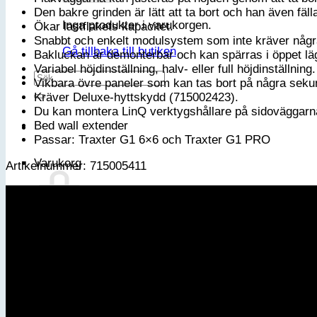
mängd
Den bakre grinden är lätt att ta bort och han även fälla
Inga produkter i varukorgen.
Ökar lastflakets kapacitet.
Snabbt och enkelt modulsystem som inte kräver någr
Gå tillbaka till butiken
Bakluckan är demonterbar och kan spärras i öppet lä
Variabel höjdinställning, halv- eller full höjdinställning.
Sök
Vikbara övre paneler som kan tas bort på några seku
efter:
Kräver Deluxe-hyttskydd (715002423).
Du kan montera LinQ verktygshållare på sidoväggarna
Bed wall extender
Passar: Traxter G1 6×6 och Traxter G1 PRO
Varukorg
Artikelnummer: 715005411
Inga produkter i varukorgen.
Gå tillbaka till butiken
Bli medlem i vår VIP-klubb
Email