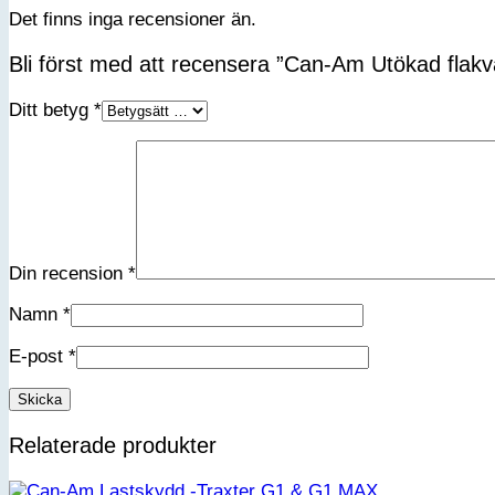
Det finns inga recensioner än.
Bli först med att recensera ”Can-Am Utökad fla
Ditt betyg
*
Din recension
*
Namn
*
E-post
*
Relaterade produkter