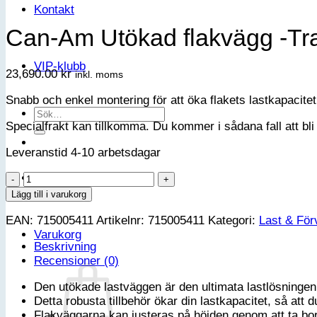
Kontakt
Can-Am Utökad flakvägg -Tr
VIP-klubb
23,690.00
kr
inkl. moms
Snabb och enkel montering för att öka flakets lastkapacitet
Sök
Specialfrakt kan tillkomma. Du kommer i sådana fall att bli 
efter:
Leveranstid 4-10 arbetsdagar
Logga in
Can-
Am
Lägg till i varukorg
Utökad
EAN:
715005411
Artikelnr:
715005411
Kategori:
Last & För
flakvägg
Varukorg
-
Beskrivning
Traxter
Recensioner (0)
G1
PRO
Den utökade lastväggen är den ultimata lastlösningen
och
Detta robusta tillbehör ökar din lastkapacitet, så att 
6x6
Flakväggarna kan justeras på höjden genom att ta bort