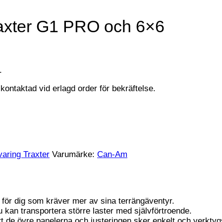
axter G1 PRO och 6×6
.
kontaktad vid erlagd order för bekräftelse.
varing Traxter
Varumärke:
Can-Am
 för dig som kräver mer av sina terrängäventyr.
du kan transportera större laster med självförtroende.
 de övre panelerna och justeringen sker enkelt och verktygsl