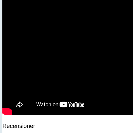
Förnamn
Efternamn
Kön
Jag accepterar integritetspolicyn
Recensioner