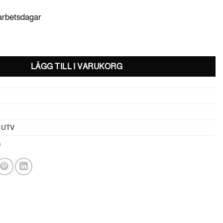
 arbetsdagar
s för sporttak -Traxter G1 & G2 MAX mängd
LÄGG TILL I VARUKORG
 UTV
m