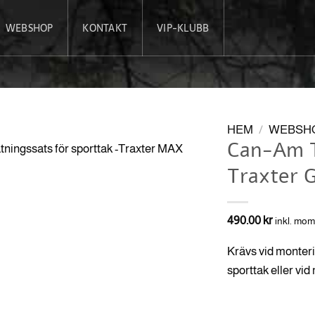
WEBSHOP
KONTAKT
VIP-KLUBB
HEM
/
WEBSH
Can-Am T
Traxter 
490.00
kr
inkl. mo
Krävs vid monter
sporttak eller vi