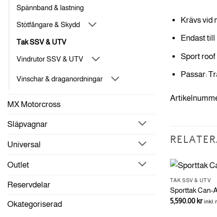
Spännband & lastning
Krävs vid 
Stötfångare & Skydd
Endast til
Tak SSV & UTV
Sport roof 
Vindrutor SSV & UTV
Passar: T
Vinschar & draganordningar
Artikelnumme
MX Motorcross
Släpvagnar
RELATER
Universal
Outlet
TAK SSV & UTV
Reservdelar
Sporttak Can-
5,590.00
kr
inkl
r sporttak -
Okategoriserad
TAK SSV & UTV
Lonestar Racing aluminiumtak röd -