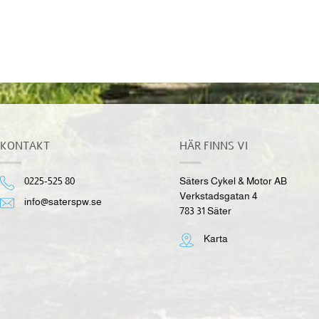
Can-Am Maverick
7,990.00
kr
inkl. moms
KONTAKT
HÄR FINNS VI
0225-525 80
Säters Cykel & Motor AB
Verkstadsgatan 4
info@saterspw.se
783 31 Säter
Karta