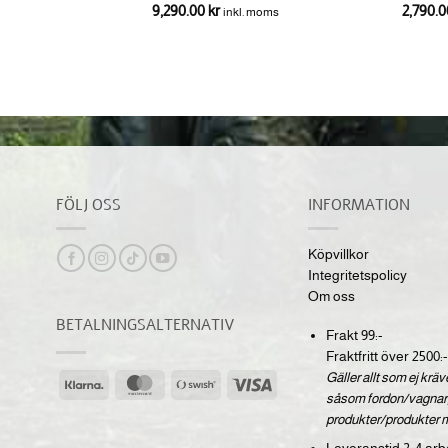
9,290.00
kr
2,790.
inkl. moms
FÖLJ OSS
INFORMATION
Köpvillkor
Integritetspolicy
Om oss
BETALNINGSALTERNATIV
Frakt 99:-
Fraktfritt över 2500:-
Gäller allt som ej krä
Klarna
MasterCard
Swish
Visa
såsom fordon/vagnar,
(SE)
produkter/produkter 