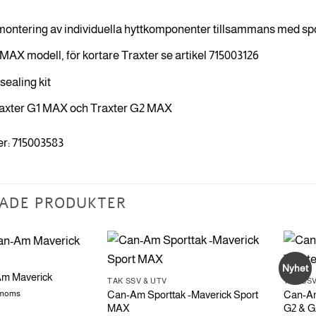
montering av individuella hyttkomponenter tillsammans med spor
l MAX modell, för kortare Traxter se artikel 715003126
sealing kit
raxter G1 MAX och Traxter G2 MAX
r: 715003583
ADE PRODUKTER
Nyhet
Am Maverick
TAK SSV & UTV
TAK SSV
. moms
Can-Am Sporttak -Maverick Sport
Can-Am
MAX
G2 & 