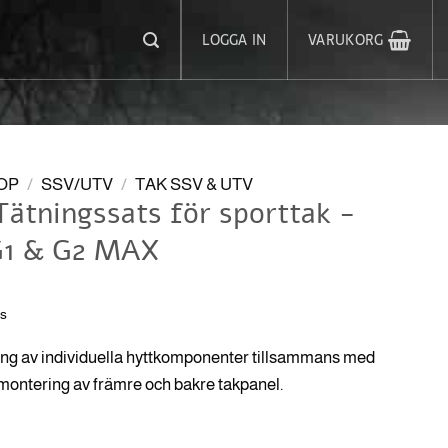
LOGGA IN
VARUKORG
OP
/
SSV/UTV
/
TAK SSV & UTV
ätningssats för sporttak -
G1 & G2 MAX
ms
ing av individuella hyttkomponenter tillsammans med
d montering av främre och bakre takpanel.