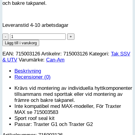
och bakre takpanel.
Leveranstid 4-10 arbetsdagar
Can-
Am
Lägg till i varukorg
Tätningssats
EAN:
715003126
Artikelnr:
715003126
Kategori:
Tak SSV
för
& UTV
Varumärke:
Can-Am
sporttak
-
Beskrivning
Traxter
Recensioner (0)
G1
&
Krävs vid montering av individuella hyttkomponenter
G2
tillsammans med sporttak eller vid montering av
mängd
främre och bakre takpanel.
Inte kompatibel med MAX-modeller, För Traxter
MAX se 715003583
Sport roof seal kit
Passar: Traxter G1 och Traxter G2