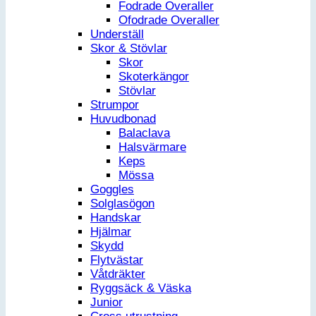
Fodrade Overaller
Ofodrade Overaller
Underställ
Skor & Stövlar
Skor
Skoterkängor
Stövlar
Strumpor
Huvudbonad
Balaclava
Halsvärmare
Keps
Mössa
Goggles
Solglasögon
Handskar
Hjälmar
Skydd
Flytvästar
Våtdräkter
Ryggsäck & Väska
Junior