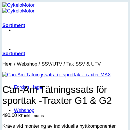
Skip
to
content
Sortiment
Sortiment
Hem
/
Webshop
/
SSV/UTV
/
Tak SSV & UTV
Can-Am Tätningssats för
Fordon i lager
sporttak -Traxter G1 & G2
Webshop
490.00
kr
inkl. moms
Krävs vid montering av individuella hyttkomponenter