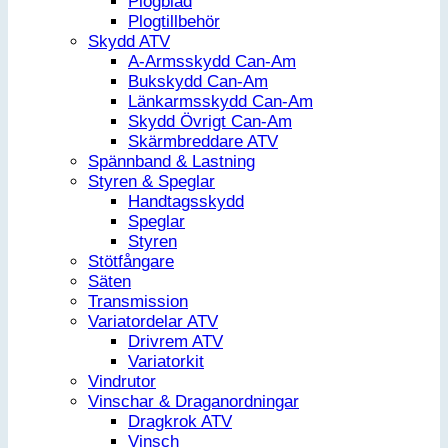
Plogblad
Plogtillbehör
Skydd ATV
A-Armsskydd Can-Am
Bukskydd Can-Am
Länkarmsskydd Can-Am
Skydd Övrigt Can-Am
Skärmbreddare ATV
Spännband & Lastning
Styren & Speglar
Handtagsskydd
Speglar
Styren
Stötfångare
Säten
Transmission
Variatordelar ATV
Drivrem ATV
Variatorkit
Vindrutor
Vinschar & Draganordningar
Dragkrok ATV
Vinsch