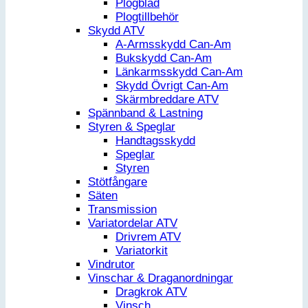
Plogblad
Plogtillbehör
Skydd ATV
A-Armsskydd Can-Am
Bukskydd Can-Am
Länkarmsskydd Can-Am
Skydd Övrigt Can-Am
Skärmbreddare ATV
Spännband & Lastning
Styren & Speglar
Handtagsskydd
Speglar
Styren
Stötfångare
Säten
Transmission
Variatordelar ATV
Drivrem ATV
Variatorkit
Vindrutor
Vinschar & Draganordningar
Dragkrok ATV
Vinsch