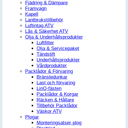
Fjädring & Dämpare
Framvagn
Kapell
Lantbrukstillbehör
Luftintag ATV
Lås & Säkerhet ATV
Olja & Underhållsprodukter
Luftfilter
Olja & Servicepaket
Tändstift
Underhållsprodukter
Vårdprodukter
Packlådor & Förvaring
Bränsledunkar
Last och förvaring
LinQ-fästen
Packlådor & Korgar
Räcken & Hållare
Tillbehör Packlådor
Väskor ATV
Plogar
Monteringsatser plog