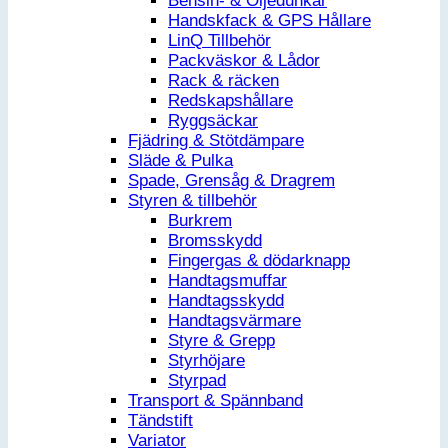
Bensin- & Oljedunkar
Handskfack & GPS Hållare
LinQ Tillbehör
Packväskor & Lådor
Rack & räcken
Redskapshållare
Ryggsäckar
Fjädring & Stötdämpare
Släde & Pulka
Spade, Grensåg & Dragrem
Styren & tillbehör
Burkrem
Bromsskydd
Fingergas & dödarknapp
Handtagsmuffar
Handtagsskydd
Handtagsvärmare
Styre & Grepp
Styrhöjare
Styrpad
Transport & Spännband
Tändstift
Variator