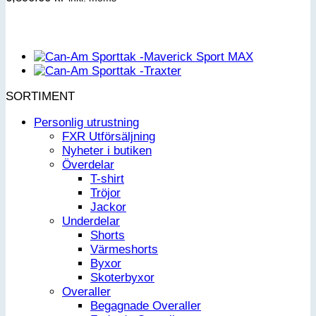
SORTIMENT
Personlig utrustning
FXR Utförsäljning
Nyheter i butiken
Överdelar
T-shirt
Tröjor
Jackor
Underdelar
Shorts
Värmeshorts
Byxor
Skoterbyxor
Overaller
Begagnade Overaller