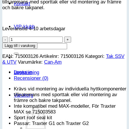
tillsammans med sporttak eller vid montering av främre
Kontakt
och bakre takpanel.
VIP-klubb
Leveranstid 4-10 arbetsdagar
Can-
Am
Sök
Lägg till i varukorg
Tätningssats
efter:
EAN:
715003126
Artikelnr:
715003126
Kategori:
Tak SSV
för
& UTV
Varumärke:
Can-Am
sporttak
-
Logga in
Beskrivning
Traxter
Recensioner (0)
G1
&
Krävs vid montering av individuella hyttkomponenter
G2
tillsammans med sporttak eller vid montering av
Varukorg
mängd
främre och bakre takpanel.
Inte kompatibel med MAX-modeller, För Traxter
MAX se 715003583
Sport roof seal kit
Passar: Traxter G1 och Traxter G2