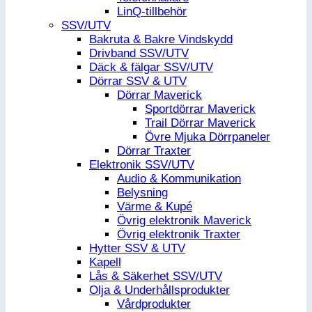
LinQ-tillbehör
SSV/UTV
Bakruta & Bakre Vindskydd
Drivband SSV/UTV
Däck & fälgar SSV/UTV
Dörrar SSV & UTV
Dörrar Maverick
Sportdörrar Maverick
Trail Dörrar Maverick
Övre Mjuka Dörrpaneler
Dörrar Traxter
Elektronik SSV/UTV
Audio & Kommunikation
Belysning
Värme & Kupé
Övrig elektronik Maverick
Övrig elektronik Traxter
Hytter SSV & UTV
Kapell
Lås & Säkerhet SSV/UTV
Olja & Underhållsprodukter
Vårdprodukter