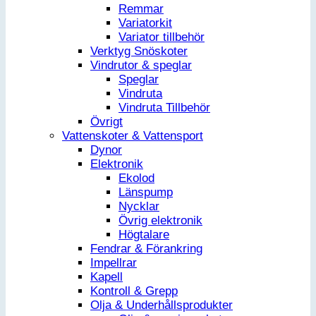
Remmar
Variatorkit
Variator tillbehör
Verktyg Snöskoter
Vindrutor & speglar
Speglar
Vindruta
Vindruta Tillbehör
Övrigt
Vattenskoter & Vattensport
Dynor
Elektronik
Ekolod
Länspump
Nycklar
Övrig elektronik
Högtalare
Fendrar & Förankring
Impellrar
Kapell
Kontroll & Grepp
Olja & Underhållsprodukter