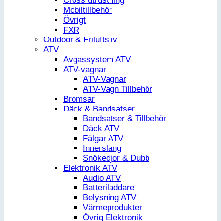
Cross utrustning
Mobiltillbehör
Övrigt
FXR
Outdoor & Friluftsliv
ATV
Avgassystem ATV
ATV-vagnar
ATV-Vagnar
ATV-Vagn Tillbehör
Bromsar
Däck & Bandsatser
Bandsatser & Tillbehör
Däck ATV
Fälgar ATV
Innerslang
Snökedjor & Dubb
Elektronik ATV
Audio ATV
Batteriladdare
Belysning ATV
Värmeprodukter
Övrig Elektronik