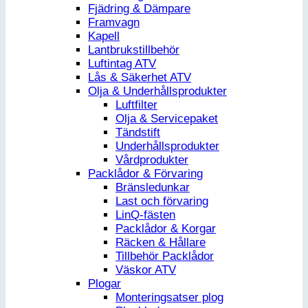
Fjädring & Dämpare
Framvagn
Kapell
Lantbrukstillbehör
Luftintag ATV
Lås & Säkerhet ATV
Olja & Underhållsprodukter
Luftfilter
Olja & Servicepaket
Tändstift
Underhållsprodukter
Vårdprodukter
Packlådor & Förvaring
Bränsledunkar
Last och förvaring
LinQ-fästen
Packlådor & Korgar
Räcken & Hållare
Tillbehör Packlådor
Väskor ATV
Plogar
Monteringsatser plog