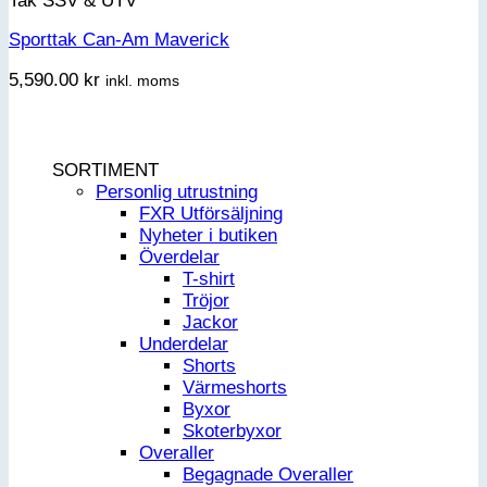
Tak SSV & UTV
Sporttak Can-Am Maverick
5,590.00
kr
inkl. moms
SORTIMENT
Personlig utrustning
FXR Utförsäljning
Nyheter i butiken
Överdelar
T-shirt
Tröjor
Jackor
Underdelar
Shorts
Värmeshorts
Byxor
Skoterbyxor
Overaller
Begagnade Overaller