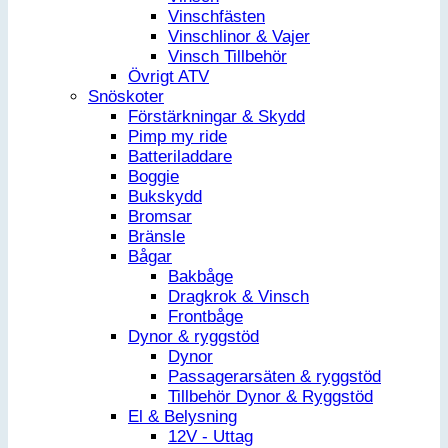
Vinschfästen
Vinschlinor & Vajer
Vinsch Tillbehör
Övrigt ATV
Snöskoter
Förstärkningar & Skydd
Pimp my ride
Batteriladdare
Boggie
Bukskydd
Bromsar
Bränsle
Bågar
Bakbåge
Dragkrok & Vinsch
Frontbåge
Dynor & ryggstöd
Dynor
Passagerarsäten & ryggstöd
Tillbehör Dynor & Ryggstöd
El & Belysning
12V - Uttag