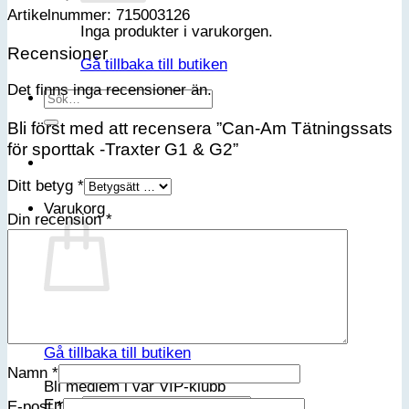
Artikelnummer: 715003126
Inga produkter i varukorgen.
Recensioner
Gå tillbaka till butiken
Det finns inga recensioner än.
Sök
efter:
Bli först med att recensera ”Can-Am Tätningssats
för sporttak -Traxter G1 & G2”
Ditt betyg
*
Varukorg
Din recension
*
Inga produkter i varukorgen.
Gå tillbaka till butiken
Namn
*
Bli medlem i vår VIP-klubb
Email
E-post
*