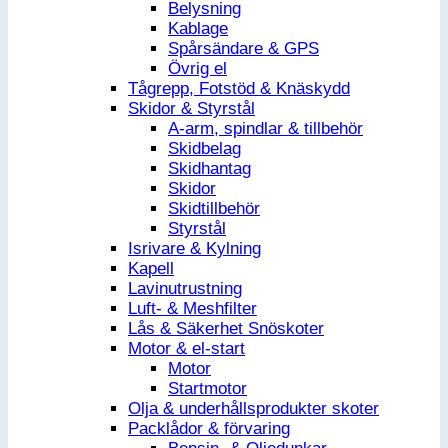
Belysning
Kablage
Spårsändare & GPS
Övrig el
Tågrepp, Fotstöd & Knäskydd
Skidor & Styrstål
A-arm, spindlar & tillbehör
Skidbelag
Skidhantag
Skidor
Skidtillbehör
Styrstål
Isrivare & Kylning
Kapell
Lavinutrustning
Luft- & Meshfilter
Lås & Säkerhet Snöskoter
Motor & el-start
Motor
Startmotor
Olja & underhållsprodukter skoter
Packlådor & förvaring