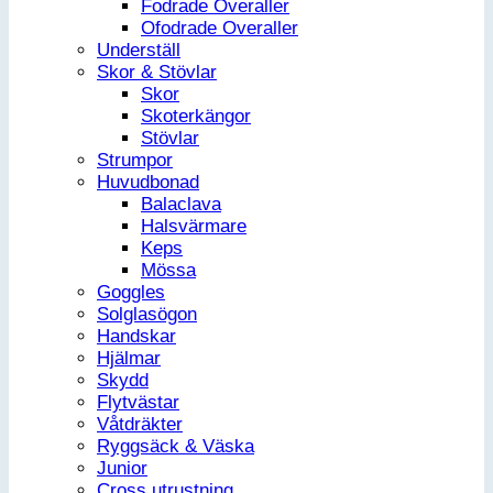
Fodrade Overaller
Ofodrade Overaller
Underställ
Skor & Stövlar
Skor
Skoterkängor
Stövlar
Strumpor
Huvudbonad
Balaclava
Halsvärmare
Keps
Mössa
Goggles
Solglasögon
Handskar
Hjälmar
Skydd
Flytvästar
Våtdräkter
Ryggsäck & Väska
Junior
Cross utrustning