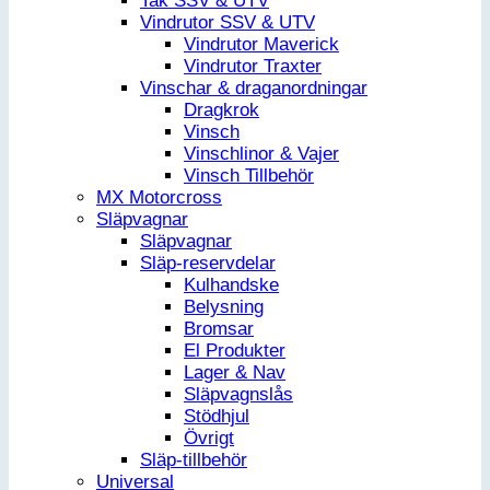
Tak SSV & UTV
Vindrutor SSV & UTV
Vindrutor Maverick
Vindrutor Traxter
Vinschar & draganordningar
Dragkrok
Vinsch
Vinschlinor & Vajer
Vinsch Tillbehör
MX Motorcross
Släpvagnar
Släpvagnar
Släp-reservdelar
Kulhandske
Belysning
Bromsar
El Produkter
Lager & Nav
Släpvagnslås
Stödhjul
Övrigt
Släp-tillbehör
Universal