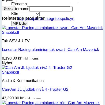
Förnamn
Efternamn
Kön
Relaterade produkter
Jag accepterar integritetspolicyn
Snabbkoll
Tak SSV & UTV
Lonestar Racing aluminiumtak svart -Can-Am Maverick
8,190.00
kr
inkl. moms
Nyhet
Snabbkoll
Audio & Kommunikation
Can-Am JL Ljudtak nivå 4 -Traxter G2
43,390.00
kr
inkl. moms