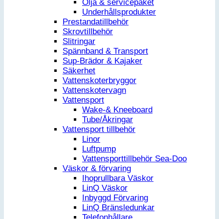
Olja & servicepaket
Underhållsprodukter
Prestandatillbehör
Skrovtillbehör
Slitringar
Spännband & Transport
Sup-Brädor & Kajaker
Säkerhet
Vattenskoterbryggor
Vattenskotervagn
Vattensport
Wake-& Kneeboard
Tube/Åkringar
Vattensport tillbehör
Linor
Luftpump
Vattensporttillbehör Sea-Doo
Väskor & förvaring
Ihoprullbara Väskor
LinQ Väskor
Inbyggd Förvaring
LinQ Bränsledunkar
Telefonhållare