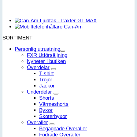
SORTIMENT
Personlig utrustning
FXR Utförsäljning
Nyheter i butiken
Överdelar
T-shirt
Tröjor
Jackor
Underdelar
Shorts
Värmeshorts
Byxor
Skoterbyxor
Overaller
Begagnade Overaller
Fodrade Overaller