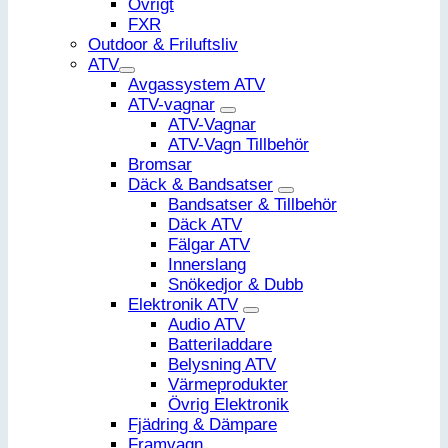
Övrigt
FXR
Outdoor & Friluftsliv
ATV
Avgassystem ATV
ATV-vagnar
ATV-Vagnar
ATV-Vagn Tillbehör
Bromsar
Däck & Bandsatser
Bandsatser & Tillbehör
Däck ATV
Fälgar ATV
Innerslang
Snökedjor & Dubb
Elektronik ATV
Audio ATV
Batteriladdare
Belysning ATV
Värmeprodukter
Övrig Elektronik
Fjädring & Dämpare
Framvagn