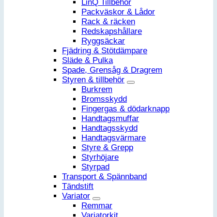
LinQ Tillbehör
Packväskor & Lådor
Rack & räcken
Redskapshållare
Ryggsäckar
Fjädring & Stötdämpare
Släde & Pulka
Spade, Grensåg & Dragrem
Styren & tillbehör
Burkrem
Bromsskydd
Fingergas & dödarknapp
Handtagsmuffar
Handtagsskydd
Handtagsvärmare
Styre & Grepp
Styrhöjare
Styrpad
Transport & Spännband
Tändstift
Variator
Remmar
Variatorkit