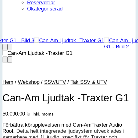
Reservdelar
Okategoriserad
Hem
/
Webshop
/
SSV/UTV
/
Tak SSV & UTV
Can-Am Ljudtak -Traxter G1
50,090.00
kr
inkl. moms
Förbättra körupplevelsen med Can-AmTraxter Audio
Roof.
Detta helt integrerade ljudsystem utvecklades i
samarbete med JL Audio, specifikt för Traxter och