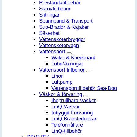
Prestandatillbehör
Skrovtillbehör
Slitringar
Spännband & Transport
Sup-Brädor & Kajaker
Säkerhet
Vattenskoterbryggor
Vattenskotervagn
Vattensport
Wake-& Kneeboard
Tube/Åkringar
Vattensport tillbehör
Linor
Luftpump
Vattensporttillbehör Sea-Doo
Väskor & förvaring
Ihoprullbara Väskor
LinQ Väskor
Inbyggd Förvaring
LinQ Bränsledunkar
Telefonhållare
LinQ-tillbehör