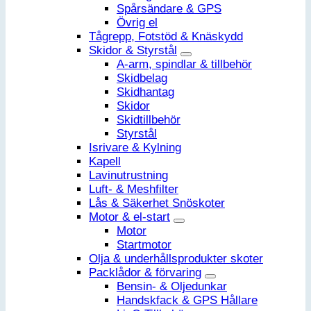
Spårsändare & GPS
Övrig el
Tågrepp, Fotstöd & Knäskydd
Skidor & Styrstål
A-arm, spindlar & tillbehör
Skidbelag
Skidhantag
Skidor
Skidtillbehör
Styrstål
Isrivare & Kylning
Kapell
Lavinutrustning
Luft- & Meshfilter
Lås & Säkerhet Snöskoter
Motor & el-start
Motor
Startmotor
Olja & underhållsprodukter skoter
Packlådor & förvaring
Bensin- & Oljedunkar
Handskfack & GPS Hållare