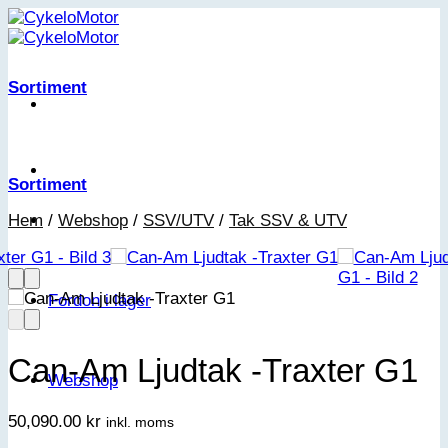
Skip
to
content
Sortiment
Sortiment
Hem
/
Webshop
/
SSV/UTV
/
Tak SSV & UTV
Fordon i lager
Can-Am Ljudtak -Traxter G1
Webshop
50,090.00
kr
inkl. moms