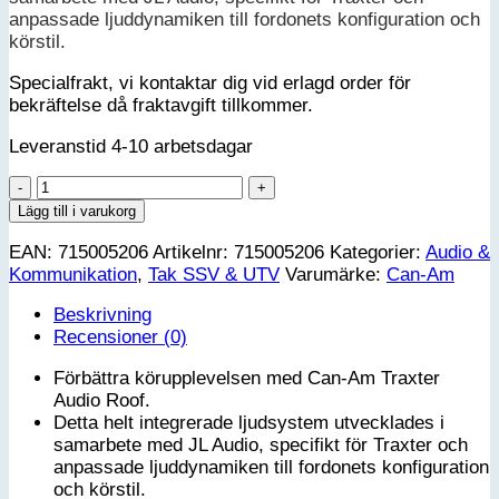
anpassade ljuddynamiken till fordonets konfiguration och
körstil.
Specialfrakt, vi kontaktar dig vid erlagd order för
bekräftelse då fraktavgift tillkommer.
Leveranstid 4-10 arbetsdagar
Can-
Am
Lägg till i varukorg
Ljudtak
EAN:
715005206
Artikelnr:
715005206
Kategorier:
Audio &
-
Kommunikation
,
Tak SSV & UTV
Varumärke:
Can-Am
Traxter
G1
Beskrivning
mängd
Recensioner (0)
Förbättra körupplevelsen med Can-Am Traxter
Audio Roof.
Detta helt integrerade ljudsystem utvecklades i
samarbete med JL Audio, specifikt för Traxter och
anpassade ljuddynamiken till fordonets konfiguration
och körstil.