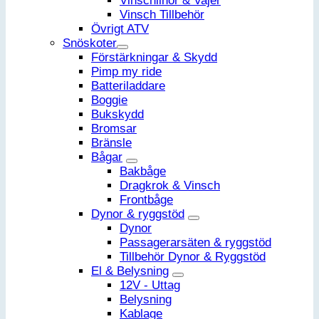
Vinschlinor & Vajer
Vinsch Tillbehör
Övrigt ATV
Snöskoter
Förstärkningar & Skydd
Pimp my ride
Batteriladdare
Boggie
Bukskydd
Bromsar
Bränsle
Bågar
Bakbåge
Dragkrok & Vinsch
Frontbåge
Dynor & ryggstöd
Dynor
Passagerarsäten & ryggstöd
Tillbehör Dynor & Ryggstöd
El & Belysning
12V - Uttag
Belysning
Kablage