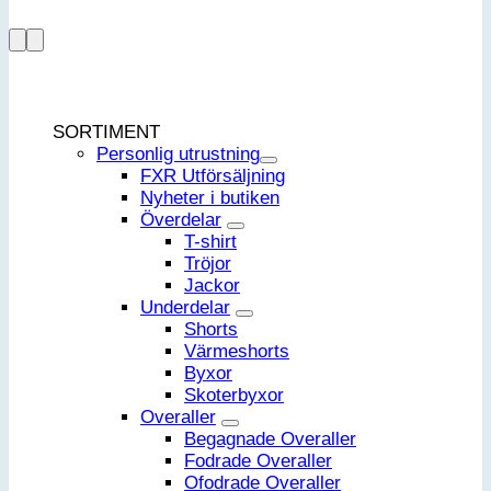
SORTIMENT
Personlig utrustning
FXR Utförsäljning
Nyheter i butiken
Överdelar
T-shirt
Tröjor
Jackor
Underdelar
Shorts
Värmeshorts
Byxor
Skoterbyxor
Overaller
Begagnade Overaller
Fodrade Overaller
Ofodrade Overaller