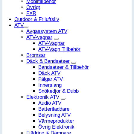
Mobiltillbehör
Övrigt
FXR
Outdoor & Friluftsliv
ATV
Avgassystem ATV
ATV-vagnar
ATV-Vagnar
ATV-Vagn Tillbehör
Bromsar
Däck & Bandsatser
Bandsatser & Tillbehör
Däck ATV
Fälgar ATV
Innerslang
Snökedjor & Dubb
Elektronik ATV
Audio ATV
Batteriladdare
Belysning ATV
Värmeprodukter
Övrig Elektronik
Fjädring & Dämpare