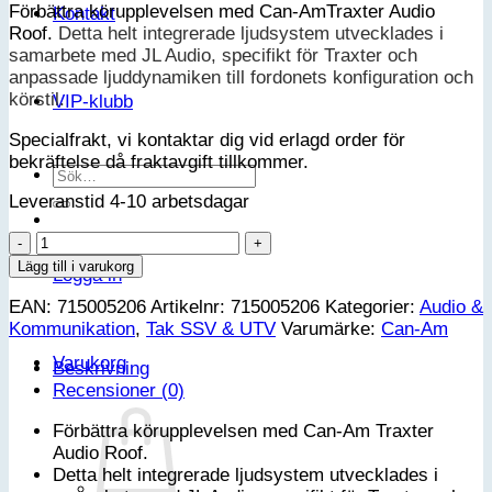
Förbättra körupplevelsen med Can-AmTraxter Audio
Kontakt
Roof.
Detta helt integrerade ljudsystem utvecklades i
samarbete med JL Audio, specifikt för Traxter och
anpassade ljuddynamiken till fordonets konfiguration och
körstil.
VIP-klubb
Specialfrakt, vi kontaktar dig vid erlagd order för
bekräftelse då fraktavgift tillkommer.
Sök
efter:
Leveranstid 4-10 arbetsdagar
Can-
Am
Lägg till i varukorg
Logga in
Ljudtak
EAN:
715005206
Artikelnr:
715005206
Kategorier:
Audio &
-
Kommunikation
,
Tak SSV & UTV
Varumärke:
Can-Am
Traxter
G1
Varukorg
Beskrivning
mängd
Recensioner (0)
Förbättra körupplevelsen med Can-Am Traxter
Audio Roof.
Detta helt integrerade ljudsystem utvecklades i