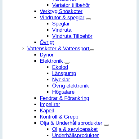
Variator tillbehör
Verktyg Snöskoter
Vindrutor & speglar
Speglar
Vindruta
Vindruta Tillbehör
Övrigt
Vattenskoter & Vattensport
Dynor
Elektronik
Ekolod
Länspump
Nycklar
Övrig elektronik
Högtalare
Fendrar & Förankring
Impellrar
Kapell
Kontroll & Grepp
Olja & Underhållsprodukter
Olja & servicepaket
Underhållsprodukter