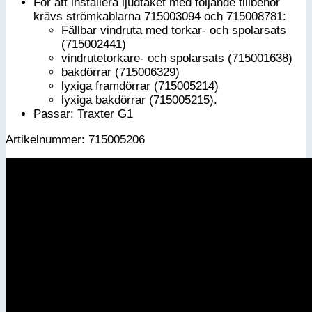
För att installera ljudtaket med följande tillbehör
krävs strömkablarna 715003094 och 715008781:
Fällbar vindruta med torkar- och spolarsats
(715002441)
vindrutetorkare- och spolarsats (715001638)
bakdörrar (715006329)
lyxiga framdörrar (715005214)
lyxiga bakdörrar (715005215).
Passar: Traxter G1
Artikelnummer: 715005206