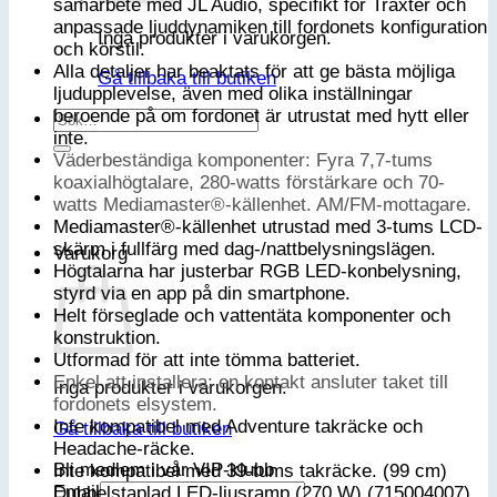
samarbete med JL Audio, specifikt för Traxter och
anpassade ljuddynamiken till fordonets konfiguration
Inga produkter i varukorgen.
och körstil.
Alla detaljer har beaktats för att ge bästa möjliga
Gå tillbaka till butiken
ljudupplevelse, även med olika inställningar
beroende på om fordonet är utrustat med hytt eller
Sök
inte.
efter:
Väderbeständiga komponenter: Fyra 7,7-tums
koaxialhögtalare, 280-watts förstärkare och 70-
watts Mediamaster®-källenhet. AM/FM-mottagare.
Mediamaster®-källenhet utrustad med 3-tums LCD-
skärm i fullfärg med dag-/nattbelysningslägen.
Varukorg
Högtalarna har justerbar RGB LED-konbelysning,
styrd via en app på din smartphone.
Helt förseglade och vattentäta komponenter och
konstruktion.
Utformad för att inte tömma batteriet.
Enkel att installera: en kontakt ansluter taket till
Inga produkter i varukorgen.
fordonets elsystem.
Inte kompatibel med Adventure takräcke och
Gå tillbaka till butiken
Headache-räcke.
Bli medlem i vår VIP-klubb
Inte kompatibel med 39-tums takräcke. (99 cm)
Email
Dubbelstaplad LED-ljusramp (270 W) (715004007)