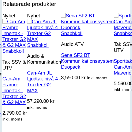
Relaterade produkter
Nyhet
Nyhet
Snabbkoll
Snabbko
Audio ATV
Tak SS
Snabbkoll
UTV
Snabbkoll
Sena SF2 BT
Audio &
Kommunikationssystem
Sportta
Tak SSV &
Kommunikation
Duopack
Can-Am
UTV
Can-Am JL
Maveric
n
3,550.00
kr
inkl. moms
Can-Am
Ljudtak nivå 4 -
5,590.0
Främre
Traxter G2
inkl. mom
innertak -
MAX
Traxter G2
57,290.00
kr
& G2 MAX
inkl. moms
2,790.00
kr
n
inkl. moms