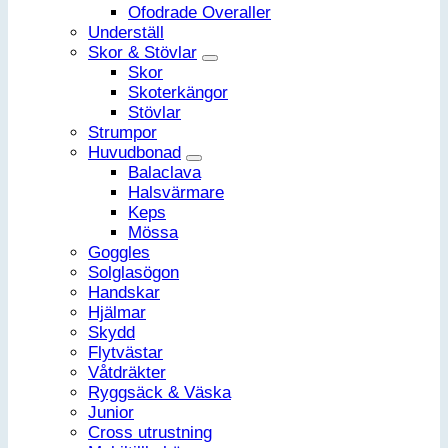
Ofodrade Overaller
Underställ
Skor & Stövlar
Skor
Skoterkängor
Stövlar
Strumpor
Huvudbonad
Balaclava
Halsvärmare
Keps
Mössa
Goggles
Solglasögon
Handskar
Hjälmar
Skydd
Flytvästar
Våtdräkter
Ryggsäck & Väska
Junior
Cross utrustning