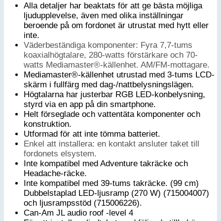
Alla detaljer har beaktats för att ge bästa möjliga
ljudupplevelse, även med olika inställningar
beroende på om fordonet är utrustat med hytt eller
inte.
Väderbeständiga komponenter: Fyra 7,7-tums
koaxialhögtalare, 280-watts förstärkare och 70-
watts Mediamaster®-källenhet. AM/FM-mottagare.
Mediamaster®-källenhet utrustad med 3-tums LCD-
skärm i fullfärg med dag-/nattbelysningslägen.
Högtalarna har justerbar RGB LED-konbelysning,
styrd via en app på din smartphone.
Helt förseglade och vattentäta komponenter och
konstruktion.
Utformad för att inte tömma batteriet.
Enkel att installera: en kontakt ansluter taket till
fordonets elsystem.
Inte kompatibel med Adventure takräcke och
Headache-räcke.
Inte kompatibel med 39-tums takräcke. (99 cm)
Dubbelstaplad LED-ljusramp (270 W) (715004007)
och ljusrampsstöd (715006226).
Can-Am JL audio roof -level 4