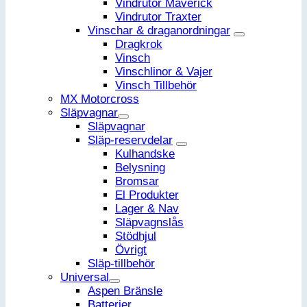
Vindrutor Maverick
Vindrutor Traxter
Vinschar & draganordningar
Dragkrok
Vinsch
Vinschlinor & Vajer
Vinsch Tillbehör
MX Motorcross
Släpvagnar
Släpvagnar
Släp-reservdelar
Kulhandske
Belysning
Bromsar
El Produkter
Lager & Nav
Släpvagnslås
Stödhjul
Övrigt
Släp-tillbehör
Universal
Aspen Bränsle
Batterier