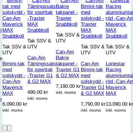
Snabbkoll
Snabbkoll
Tak SSV &
Snabbkoll
Snabbkoll
Snabbkoll
Tak SSV &
UTV
Tak SSV &
UTV
Tak SSV &
Tak SSV &
Can-Am
UTV
UTV
UTV
Can-Am
Bakre
n
Bimini-tak
Tätningssats
takpanel -
Can-Am
Lonestar
med
för sporttak
Traxter G1
Bimini-tak
Racing
solskydd -
-Traxter G1
& G2 MAX
med
aluminiumta
Can-Am
& G2 MAX
solskydd -
röd -Can-A
7,190.00
kr
Maverick
Traxter G1
Maverick
490.00
kr
inkl. moms
MAX
& G2 MAX
MAX
inkl. moms
n
6,090.00
kr
7,790.00
kr
13,090.00
k
inkl. moms
inkl. moms
inkl. moms