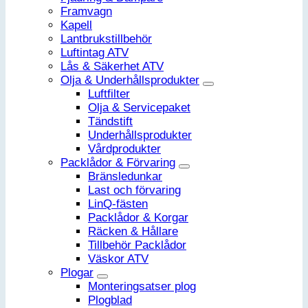
Framvagn
Kapell
Lantbrukstillbehör
Luftintag ATV
Lås & Säkerhet ATV
Olja & Underhållsprodukter
Luftfilter
Olja & Servicepaket
Tändstift
Underhållsprodukter
Vårdprodukter
Packlådor & Förvaring
Bränsledunkar
Last och förvaring
LinQ-fästen
Packlådor & Korgar
Räcken & Hållare
Tillbehör Packlådor
Väskor ATV
Plogar
Monteringsatser plog
Plogblad