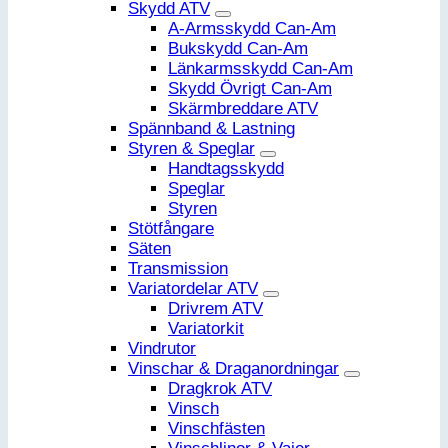
Skydd ATV
A-Armsskydd Can-Am
Bukskydd Can-Am
Länkarmsskydd Can-Am
Skydd Övrigt Can-Am
Skärmbreddare ATV
Spännband & Lastning
Styren & Speglar
Handtagsskydd
Speglar
Styren
Stötfångare
Säten
Transmission
Variatordelar ATV
Drivrem ATV
Variatorkit
Vindrutor
Vinschar & Draganordningar
Dragkrok ATV
Vinsch
Vinschfästen