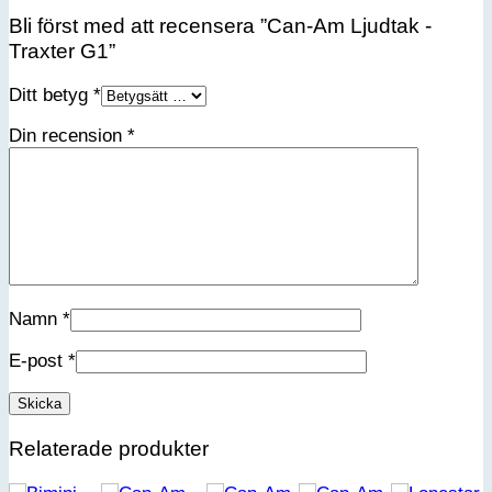
Bli först med att recensera ”Can-Am Ljudtak -
Traxter G1”
Ditt betyg
*
Din recension
*
Namn
*
E-post
*
Relaterade produkter