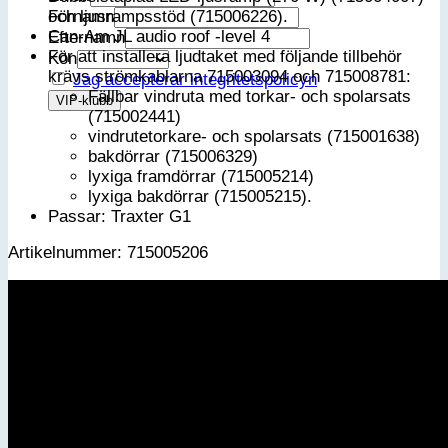
Förnamn
och ljusrampsstöd (715006226).
Can-Am JL audio roof -level 4
Efternamn
För att installera ljudtaket med följande tillbehör
Kön
krävs strömkablarna 715003094 och 715008781:
Jag accepterar integritetspolicyn
Fällbar vindruta med torkar- och spolarsats
(715002441)
vindrutetorkare- och spolarsats (715001638)
bakdörrar (715006329)
lyxiga framdörrar (715005214)
lyxiga bakdörrar (715005215).
Passar: Traxter G1
Artikelnummer: 715005206