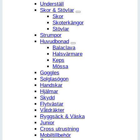
Underställ
Skor & Stövlar
Skor
Skoterkängor
Stövlar
Strumpor
Huvudbonad
Balaclava
Halsvärmare
Keps
Mössa
Goggles
Solglasögon
Handskar
Hjälmar
Skydd
Flytvästar
Våtdräkter
Ryggsäck & Väska
Junior
Cross utrustning
Mobiltillbehör