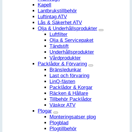
Kapell
Lantbrukstillbehör
Luftintag ATV
Lås & Säkerhet ATV
Olja & Underhållsprodukter
Luftfilter
Olja & Servicepaket
Tändstift
Underhållsprodukter
Vårdprodukter
Packlådor & Förvaring
Bränsledunkar
Last och förvaring
LinQ-fästen
Packlådor & Korgar
Räcken & Hållare
Tillbehör Packlådor
Väskor ATV
Plogar
Monteringsatser plog
Plogblad
Plogtillbehör