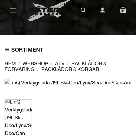
Skip
to
content
SORTIMENT
HEM
/
WEBSHOP
/
ATV
/
PACKLÅDOR &
FÖRVARING
/
PACKLÅDOR & KORGAR