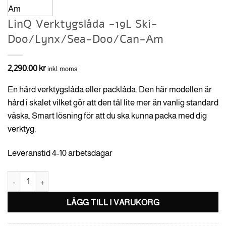
LinQ Verktygslåda -19L Ski-
Doo/Lynx/Sea-Doo/Can-Am
2,290.00
kr
inkl. moms
En hård verktygslåda eller packlåda. Den här modellen är
hård i skalet vilket gör att den tål lite mer än vanlig standard
väska. Smart lösning för att du ska kunna packa med dig
verktyg.
Leveranstid 4-10 arbetsdagar
LinQ Verktygslåda -19L Ski-Doo/Lynx/Sea-Doo/Can-Am mängd
LÄGG TILL I VARUKORG