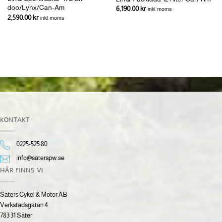
doo/Lynx/Can-Am
6,190.00
kr
inkl. moms
2,590.00
kr
inkl. moms
KONTAKT
0225-525 80
info@saterspw.se
HÄR FINNS VI
Säters Cykel & Motor AB
Verkstadsgatan 4
783 31 Säter