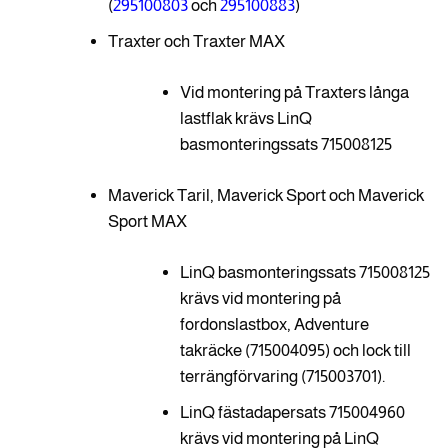
(
295100803
och
295100883
)
Traxter och Traxter MAX
Vid montering på Traxters långa
lastflak krävs LinQ
basmonteringssats 715008125
Maverick Taril, Maverick Sport och Maverick
Sport MAX
LinQ basmonteringssats 715008125
krävs vid montering på
fordonslastbox, Adventure
takräcke (715004095) och lock till
terrängförvaring (715003701).
LinQ fästadapersats 715004960
krävs vid montering på LinQ