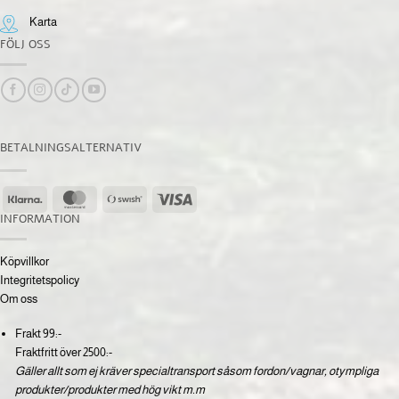
Karta
FÖLJ OSS
BETALNINGSALTERNATIV
Klarna
MasterCard
Swish
Visa
(SE)
INFORMATION
Köpvillkor
Integritetspolicy
Om oss
Frakt 99:-
Fraktfritt över 2500:-
Gäller allt som ej kräver specialtransport såsom fordon/vagnar, otympliga
produkter/produkter med hög vikt m.m