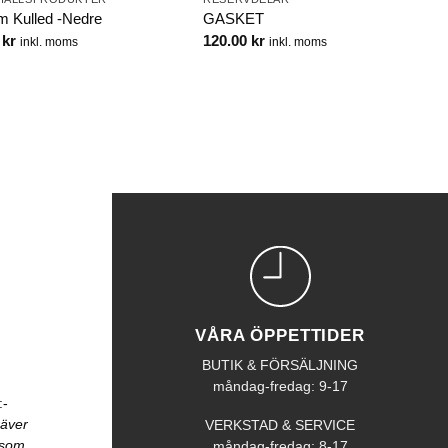
 Kulled -Nedre
GASKET
0
kr
120.00
kr
inkl. moms
inkl. moms
VÅRA ÖPPETTIDER
BUTIK & FÖRSÄLJNING
måndag-fredag: 9-17
:-
räver
VERKSTAD & SERVICE
åsom
måndag-fredag: 8-17