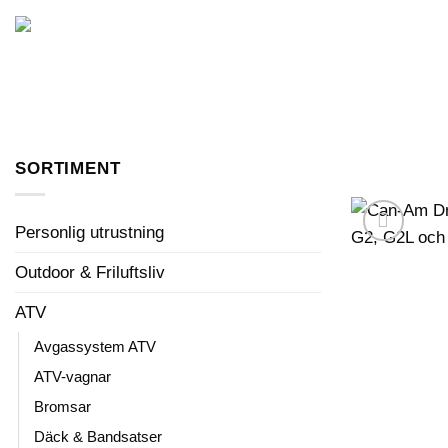
Skip
to
FORDON I LAGER
content
SORTIMENT
Personlig utrustning
Outdoor & Friluftsliv
ATV
Avgassystem ATV
ATV-vagnar
Bromsar
Däck & Bandsatser