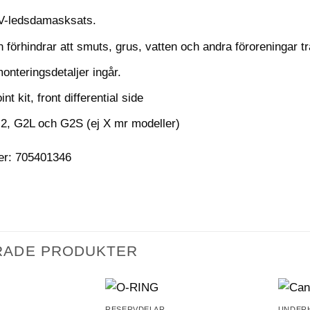
V-ledsdamasksats.
örhindrar att smuts, grus, vatten och andra föroreningar trä
onteringsdetaljer ingår.
nt kit, front differential side
2, G2L och G2S (ej X mr modeller)
er: 705401346
RADE PRODUKTER
RESERVDELAR
UNDER