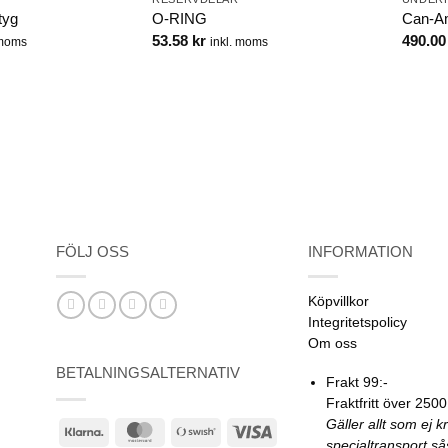
tyg
O-RING
Can-Am
53.58
kr
490.0
 moms
inkl. moms
FÖLJ OSS
INFORMATION
Köpvillkor
Integritetspolicy
Om oss
BETALNINGSALTERNATIV
Frakt 99:-
Fraktfritt över 2500
Gäller allt som ej k
Klarna
MasterCard
Swish
Visa
specialtransport s