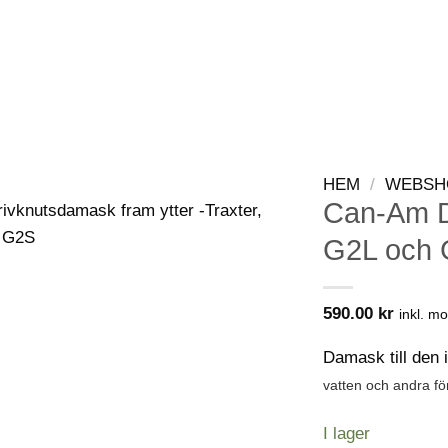
WEBSHOP
KONTAKT
VIP-KLUBB
HEM
/
WEBSH
Can-Am D
G2L och
590.00
kr
inkl. m
Damask till den 
vatten och andra för
I lager