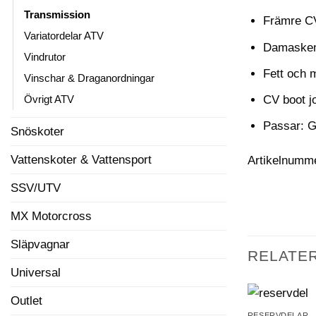
Transmission
Främre C
Variatordelar ATV
Damasken f
Vindrutor
Fett och m
Vinschar & Draganordningar
CV boot joi
Övrigt ATV
Passar: G
Snöskoter
Vattenskoter & Vattensport
Artikelnumm
SSV/UTV
MX Motorcross
Släpvagnar
RELATE
Universal
Outlet
RESERVDELAR