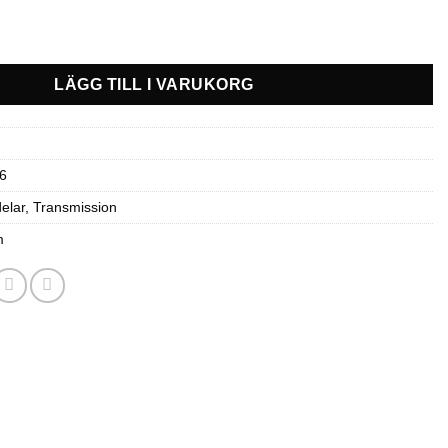
damask fram inner -G2, G2L och G2S mängd
LÄGG TILL I VARUKORG
6
elar
,
Transmission
m