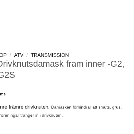
LOGGA IN
VARUKORG
OP
/
ATV
/
TRANSMISSION
rivknutsdamask fram inner -G2,
 G2S
oms
inre främre drivknuten.
Damasken förhindrar att smuts, grus,
oreningar tränger in i drivknuten.