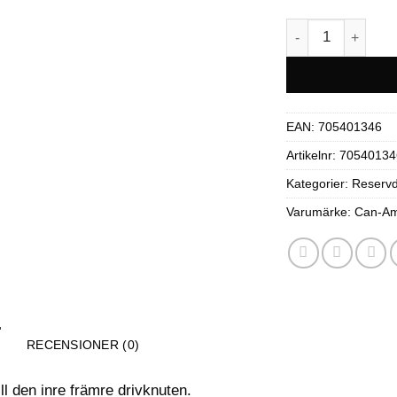
Can-Am Drivknuts
EAN:
705401346
Artikelnr:
70540134
Kategorier:
Reservd
Varumärke:
Can-A
RECENSIONER (0)
l den inre främre drivknuten.