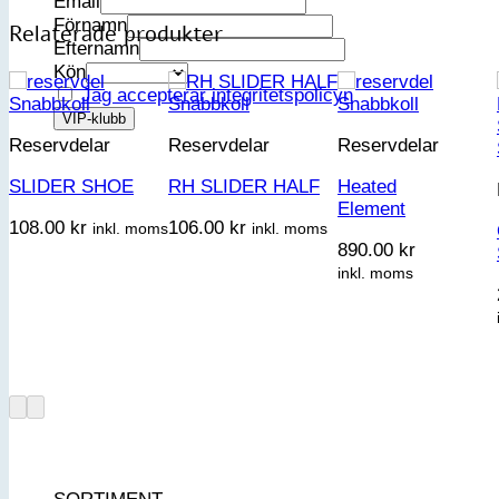
Email
Förnamn
Relaterade produkter
Efternamn
Kön
Jag accepterar integritetspolicyn
Snabbkoll
Snabbkoll
Snabbkoll
Reservdelar
Reservdelar
Reservdelar
SLIDER SHOE
RH SLIDER HALF
Heated
Element
108.00
kr
106.00
kr
inkl. moms
inkl. moms
890.00
kr
inkl. moms