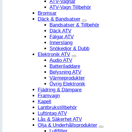
ATV-Vagnar
ATV-Vagn Tillbehör
Bromsar
Däck & Bandsatser
Bandsatser & Tillbehör
Däck ATV
Fälgar ATV
Innerslang
Snökedjor & Dubb
Elektronik ATV
Audio ATV
Batteriladdare
Belysning ATV
Värmeprodukter
Övrig Elektronik
Fjädring & Dämpare
Framvagn
Kapell
Lantbrukstillbehör
Luftintag ATV
Lås & Säkerhet ATV
Olja & Underhållsprodukter
Luftfilter