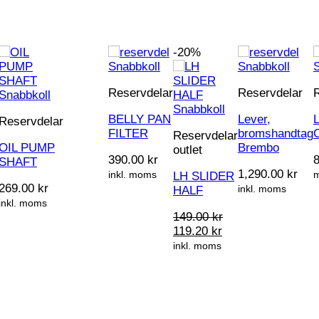
-20%
Snabbkoll
Snabbkoll
Reservdelar
Reservdelar
Snabbkoll
Snabbkoll
BELLY PAN
Lever,
Reservdelar
FILTER
bromshandtag
C
Reservdelar
OIL PUMP
Brembo
outlet
390.00
kr
SHAFT
1,290.00
kr
inkl. moms
LH SLIDER
269.00
kr
inkl. moms
HALF
inkl. moms
149.00
kr
Det
Det
119.20
kr
ursprungliga
nuvarande
inkl. moms
priset
priset
var:
är:
149.00 kr.
119.20 kr.