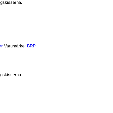
ngskisserna.
ar
Varumärke:
BRP
ngskisserna.