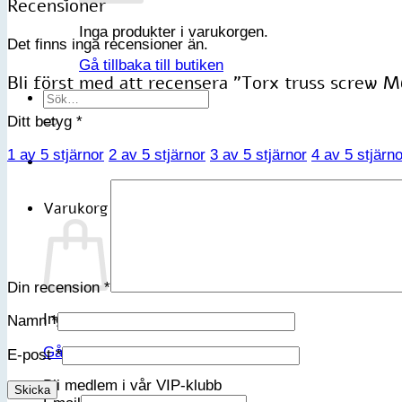
Recensioner
Inga produkter i varukorgen.
Det finns inga recensioner än.
Gå tillbaka till butiken
Bli först med att recensera ”Torx truss screw M
Sök
efter:
Ditt betyg
*
1 av 5 stjärnor
2 av 5 stjärnor
3 av 5 stjärnor
4 av 5 stjärno
Varukorg
Din recension
*
Inga produkter i varukorgen.
Namn
*
Gå tillbaka till butiken
E-post
*
Bli medlem i vår VIP-klubb