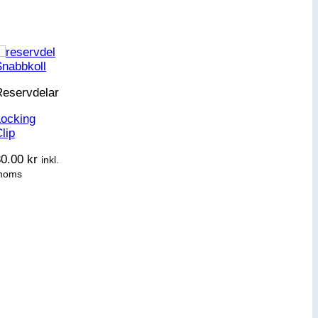
Snabbkoll
Reservdelar
Locking
lip
80.00
kr
inkl.
moms