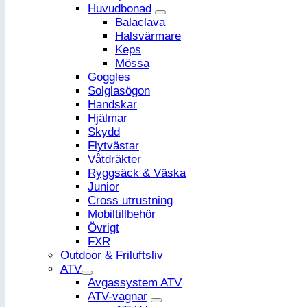
Huvudbonad
Balaclava
Halsvärmare
Keps
Mössa
Goggles
Solglasögon
Handskar
Hjälmar
Skydd
Flytvästar
Våtdräkter
Ryggsäck & Väska
Junior
Cross utrustning
Mobiltillbehör
Övrigt
FXR
Outdoor & Friluftsliv
ATV
Avgassystem ATV
ATV-vagnar