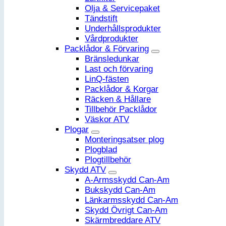
Olja & Servicepaket
Tändstift
Underhållsprodukter
Vårdprodukter
Packlådor & Förvaring
Bränsledunkar
Last och förvaring
LinQ-fästen
Packlådor & Korgar
Räcken & Hållare
Tillbehör Packlådor
Väskor ATV
Plogar
Monteringsatser plog
Plogblad
Plogtillbehör
Skydd ATV
A-Armsskydd Can-Am
Bukskydd Can-Am
Länkarmsskydd Can-Am
Skydd Övrigt Can-Am
Skärmbreddare ATV