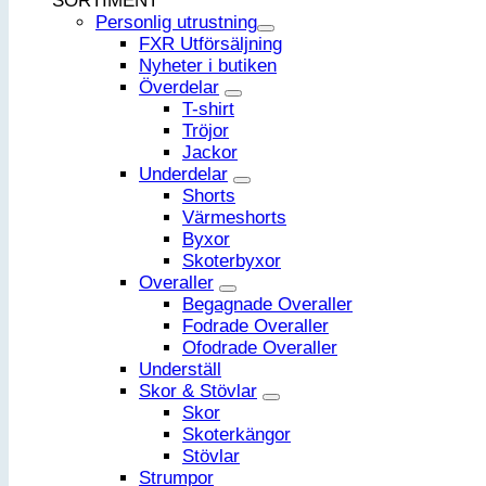
SORTIMENT
Personlig utrustning
FXR Utförsäljning
Nyheter i butiken
Överdelar
T-shirt
Tröjor
Jackor
Underdelar
Shorts
Värmeshorts
Byxor
Skoterbyxor
Overaller
Begagnade Overaller
Fodrade Overaller
Ofodrade Overaller
Underställ
Skor & Stövlar
Skor
Skoterkängor
Stövlar
Strumpor