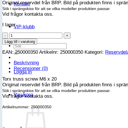
Original reservdel från BRP. Bild på produkten finns i sprä
Kontakt
Sök i sprängskiss för att se vilka modeller produkten passar.
Vid frågor kontakta oss.
I lager
VIP-klubb
Torx
truss
Lägg till i varukorg
Sök
screw
efter:
EAN:
250000350
Artikelnr:
250000350
Kategori:
Reservdel
M6
x
Beskrivning
20
Recensioner (0)
mängd
Logga in
Torx truss screw M6 x 20
Original reservdel från BRP. Bild på produkten finns i sprä
Sök i sprängskiss för att se vilka modeller produkten passar.
Varukorg
Vid frågor kontakta oss.
Artikelnummer: 250000350