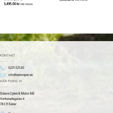
3,495.00
kr
inkl. moms
KONTAKT
0225-525 80
info@saterspw.se
HÄR FINNS VI
Säters Cykel & Motor AB
Verkstadsgatan 4
783 31 Säter