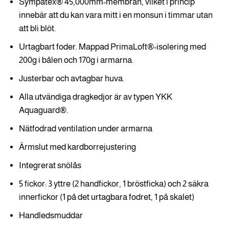
Sympatex® 45,000mm-membran, vilket i princip
innebär att du kan vara mitt i en monsun i timmar utan
att bli blöt.
Urtagbart foder. Mappad PrimaLoft®-isolering med
200g i bålen och 170g i armarna.
Justerbar och avtagbar huva.
Alla utvändiga dragkedjor är av typen YKK
Aquaguard®.
Nätfodrad ventilation under armarna
Ärmslut med kardborrejustering
Integrerat snölås
5 fickor: 3 yttre (2 handfickor, 1 bröstficka) och 2 säkra
innerfickor (1 på det urtagbara fodret, 1 på skalet)
Handledsmuddar