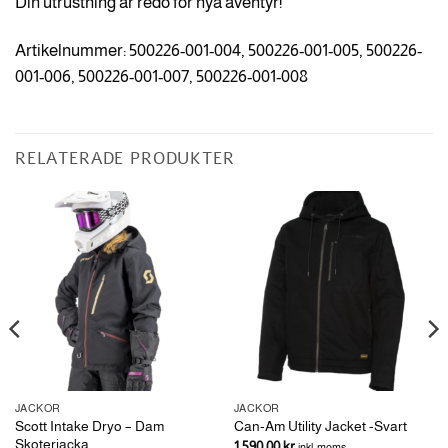
Din utrustning är redo för nya äventyr!
Artikelnummer: 500226-001-004, 500226-001-005, 500226-
001-006, 500226-001-007, 500226-001-008
RELATERADE PRODUKTER
JACKOR
JACKOR
Scott Intake Dryo – Dam
Can-Am Utility Jacket -Svart
Skoterjacka
1,590.00
kr
inkl. moms