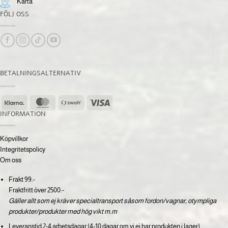
Karta
FÖLJ OSS
BETALNINGSALTERNATIV
Klarna
MasterCard
Swish
Visa
(SE)
INFORMATION
Köpvillkor
Integritetspolicy
Om oss
Frakt 99:-
Fraktfritt över 2500:-
Gäller allt som ej kräver specialtransport såsom fordon/vagnar, otympliga
produkter/produkter med hög vikt m.m
Leveranstid 2-4 arbetsdagar (4-10 dagar om vi ej har produkten i lager)