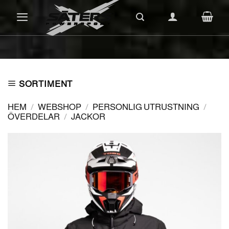
Skip
to
content
SORTIMENT
HEM
/
WEBSHOP
/
PERSONLIG UTRUSTNING
/
ÖVERDELAR
/
JACKOR