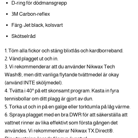
D-ring för dödmansgrepp
3M Carbon-reflex
Färg: Jet black, kolsvart
Skötselråd
1. Töm alla fickor och stäng blixtlås och kardborreband.
2. Vänd plagget ut och in.
3. Vi rekommenderar att du använder Nikwax Tech
Wash®, men ditt vanliga flytande tvättmedel är okay
(använd INTE sköljmedel).
4. Tvätta i 40° på ett skonsamt program. Kasta in fyra
tennisbollar om ditt plagg är gjort av dun.
5. Torka ut och in på en galge eller torktumla på låg värme.
6. Spraya plagget med en bra DWR för att säkerställa att
vattnet rinner av lika effektivt som första gången det
användes. Vi rekommenderar Nikwax TX.Direct®.