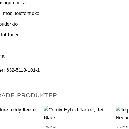
sögon ficka
l mobiltelefonficka
puderkjol
taftfoder
mall
er: 632-5118-101-1
RADE PRODUKTER
JACKOR
JACKO