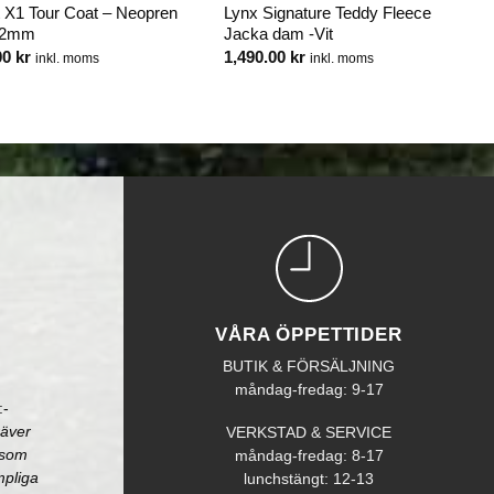
ot X1 Tour Coat – Neopren
Lynx Signature Teddy Fleece
 2mm
Jacka dam -Vit
00
kr
1,490.00
kr
inkl. moms
inkl. moms
VÅRA ÖPPETTIDER
BUTIK & FÖRSÄLJNING
måndag-fredag: 9-17
:-
räver
VERKSTAD & SERVICE
åsom
måndag-fredag: 8-17
mpliga
lunchstängt: 12-13