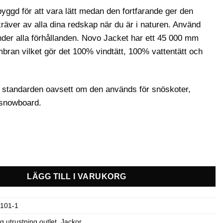
yggd för att vara lätt medan den fortfarande ger den
du kräver av alla dina redskap när du är i naturen. Använd
under alla förhållanden. Novo Jacket har ett 45 000 mm
an vilket gör det 100% vindtätt, 100% vattentätt och
a standarden oavsett om den används för snöskoter,
 snowboard.
jacka - Black stl S mängd
LÄGG TILL I VARUKORG
-101-1
g utrustning outlet
,
Jackor