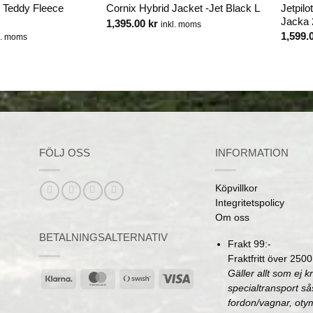
e Teddy Fleece
Jetpil
Cornix Hybrid Jacket -Jet Black L
Jacka
1,395.00
kr
inkl. moms
1,599.
l. moms
FÖLJ OSS
INFORMATION
Köpvillkor
Integritetspolicy
Om oss
BETALNINGSALTERNATIV
Frakt 99:-
Fraktfritt över 2500
Gäller allt som ej k
Klarna
MasterCard
Swish
Visa
specialtransport s
(SE)
fordon/vagnar, oty