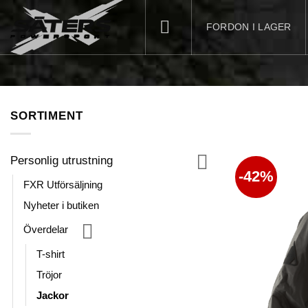
Skip
to
FORDON I LAGER
content
SORTIMENT
Personlig utrustning
-42%
FXR Utförsäljning
Nyheter i butiken
Överdelar
T-shirt
Tröjor
Jackor