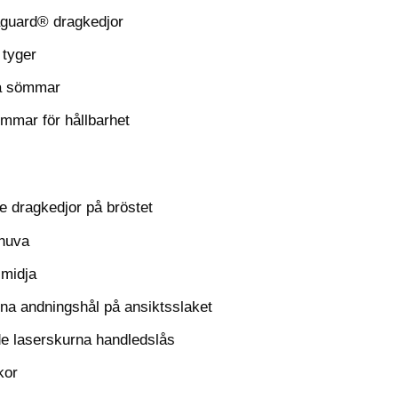
guard® dragkedjor
tyger
ta sömmar
mmar för hållbarhet
e dragkedjor på bröstet
huva
 midja
na andningshål på ansiktsslaket
de laserskurna handledslås
kor