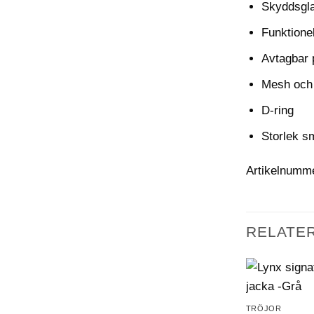
Skyddsgla
Funktionel
Avtagbar 
Mesh och 
D-ring
Storlek s
Artikelnumm
RELATE
JACKOR
TRÖJOR