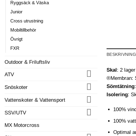
Ryggsäck & Väska
Junior
Cross utrustning
Mobiltillbehör
Övrigt
FXR
BESKRIVNING
Outdoor & Friluftsliv
Skal
: 2 lag
ATV
®Membran: 
Sömtätning
Snöskoter
Isolering
: S
Vattenskoter & Vattensport
100% vind
SSV/UTV
100% vatt
MX Motorcross
Optimal a