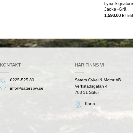
Jetpilot Flight Hooded Neopren
Lynx Signatur
k 6 Lila
Jacka
Jacka -Grå
Det
kr
inkl. moms
ga
nuvarande
1,199.00
kr
1,590.00
kr
inkl. moms
ink
priset
är:
r.
1,500.00 kr.
KONTAKT
HÄR FINNS VI
0225-525 80
Säters Cykel & Motor AB
Verkstadsgatan 4
info@saterspw.se
783 31 Säter
Karta