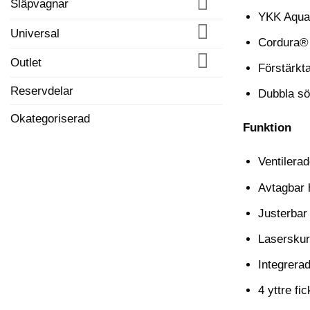
Släpvagnar
YKK Aqua
Universal
Cordura® 
Outlet
Förstärk
Reservdelar
Dubbla sö
Okategoriserad
Funktion
Ventilerad
Avtagbar 
Justerbar
Laserskur
Integrera
4 yttre fic