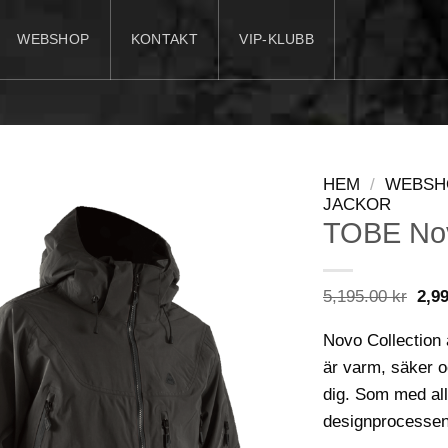
WEBSHOP
KONTAKT
VIP-KLUBB
HEM
/
WEBSH
JACKOR
TOBE Novo
Det
5,195.00
kr
2,9
ursp
pris
Novo Collection 
var:
5,19
är varm, säker oc
dig. Som med all
designprocessen 