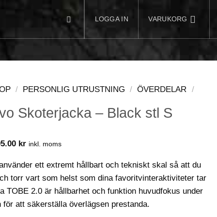
LOGGA IN
VARUKORG
OP
/
PERSONLIG UTRUSTNING
/
ÖVERDELAR
/
 Skoterjacka – Black stl S
Det
95.00
kr
inkl. moms
rungliga
nuvarande
et
priset
använder ett extremt hållbart och tekniskt skal så att du
är:
5.00 kr.
2,995.00 kr.
h torr vart som helst som dina favoritvinteraktiviteter tar
a TOBE 2.0 är hållbarhet och funktion huvudfokus under
för att säkerställa överlägsen prestanda.