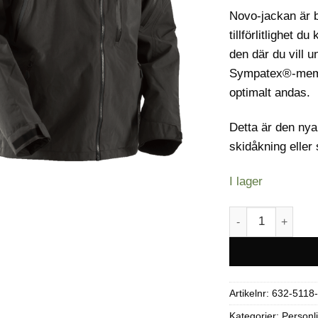
Novo-jackan är b
tillförlitlighet 
den där du vill 
Sympatex®-membr
optimalt andas.
Detta är den ny
skidåkning eller
I lager
TOBE Novo Skoter
Artikelnr:
632-5118
Kategorier:
Personli