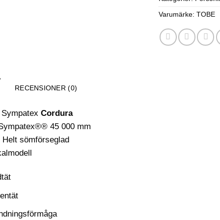
Varumärke:
TOBE
RECENSIONER (0)
er Sympatex
Cordura
Sympatex®® 45 000 mm
: Helt sömförseglad
kalmodell
tät
entät
ndningsförmåga