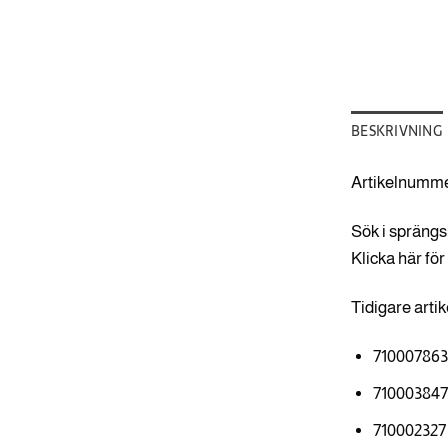
BESKRIVNING
Artikelnumme
Sök i sprängs
Klicka här för
Tidigare art
71000786
71000384
710002327