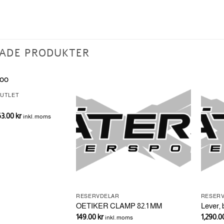
ADE PRODUKTER
OUTLET
t
Det
63.00
kr
inkl. moms
prungliga
nuvarande
set
priset
:
är:
90.00 kr.
1,463.00 kr.
RESERVDELAR
RESER
OETIKER CLAMP 82.1 MM
Lever,
149.00
kr
1,290.
inkl. moms