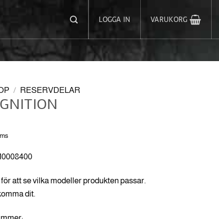
LOGGA IN
VARUKORG
OP
/
RESERVDELAR
IGNITION
oms
710008400
för att se vilka modeller produkten passar.
 komma dit.
nummer: