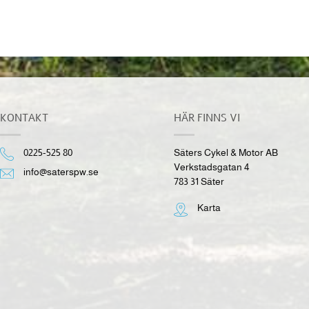
1,290.00
kr
inkl. moms
KONTAKT
HÄR FINNS VI
0225-525 80
Säters Cykel & Motor AB
Verkstadsgatan 4
info@saterspw.se
783 31 Säter
Karta