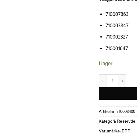
710007863
710003847
710002327
710001647
I lager
SWITCH IGNITION
Artikelnr:
710008400
Kategori:
Reservdel
Varumärke:
BRP