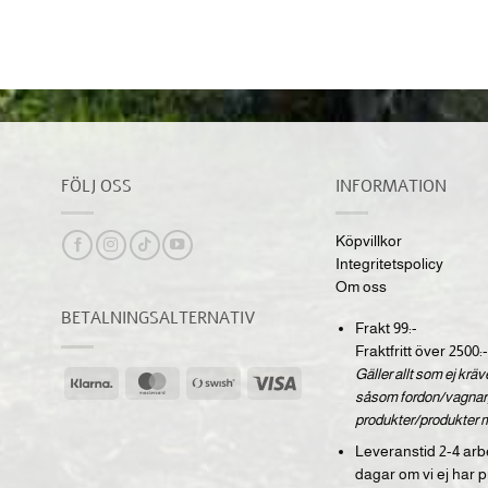
FÖLJ OSS
INFORMATION
Köpvillkor
Integritetspolicy
Om oss
BETALNINGSALTERNATIV
Frakt 99:-
Fraktfritt över 2500:-
Gäller allt som ej krä
Klarna
MasterCard
Swish
Visa
såsom fordon/vagnar,
(SE)
produkter/produkter 
Leveranstid 2-4 arb
dagar om vi ej har p