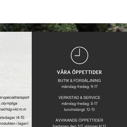
VÅRA ÖPPETTIDER
BUTIK & FÖRSÄLJNING
måndag-fredag: 9-17
ver specialtransport
VERKSTAD & SERVICE
 otympliga
måndag-fredag: 8-17
med hög vikt m.m
lunchstängt: 12-13
etsdagar (4-10
AVVIKANDE ÖPPETTIDER
rodukten i lager)
fredagen den 3/7: stänger kl 12