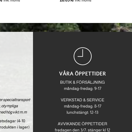
inkl. moms
inkl. moms
VÅRA ÖPPETTIDER
BUTIK & FÖRSÄLJNING
måndag-fredag: 9-17
ver specialtransport
VERKSTAD & SERVICE
 otympliga
måndag-fredag: 8-17
med hög vikt m.m
lunchstängt: 12-13
etsdagar (4-10
AVVIKANDE ÖPPETTIDER
rodukten i lager)
fredagen den 3/7: stänger kl 12