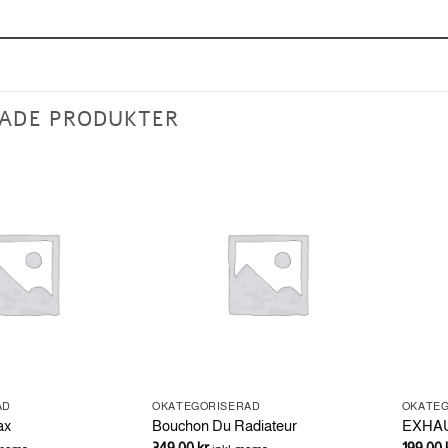
ADE PRODUKTER
AD
OKATEGORISERAD
OKATE
ax
Bouchon Du Radiateur
EXHA
349.00
kr
199.00