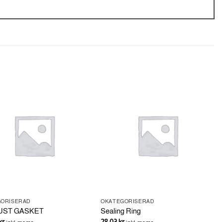
GORISERAD
OKATEGORISERAD
UST GASKET
Sealing Ring
kr
28.03
kr