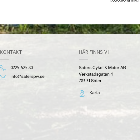
inkl. moms
inkl.
KONTAKT
HÄR FINNS VI
0225-525 80
Säters Cykel & Motor AB
Verkstadsgatan 4
info@saterspw.se
783 31 Säter
Karta