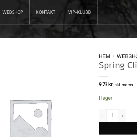
WEBSHOP
KONTAKT
VIP-KLUBB
HEM
/
WEBSH
Spring Cl
9.73
kr
inkl. moms
I lager
Spring Clip mängd