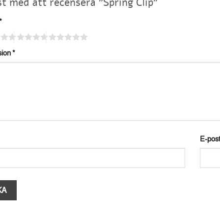
rst med att recensera ”Spring Clip”
*
sion
*
E-pos