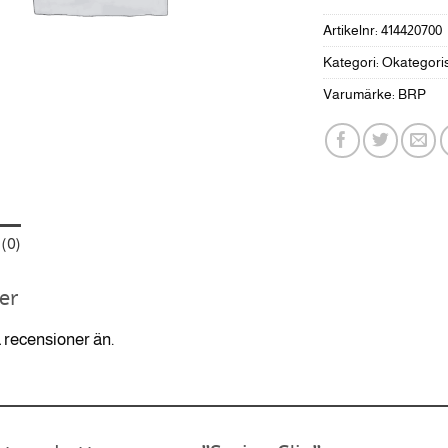
Artikelnr:
414420700
Kategori:
Okategori
Varumärke:
BRP
(0)
er
a recensioner än.