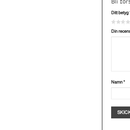
Bli fö
Ditt betyg
Din recen
Namn
*