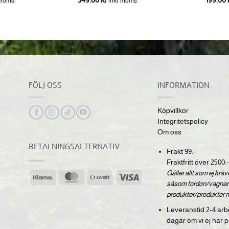
 moms
inkl. moms
FÖLJ OSS
INFORMATION
Köpvillkor
Integritetspolicy
Om oss
BETALNINGSALTERNATIV
Frakt 99:-
Fraktfritt över 2500:-
Gäller allt som ej krä
Klarna
MasterCard
Swish
Visa
såsom fordon/vagnar,
(SE)
produkter/produkter 
Leveranstid 2-4 arb
dagar om vi ej har p