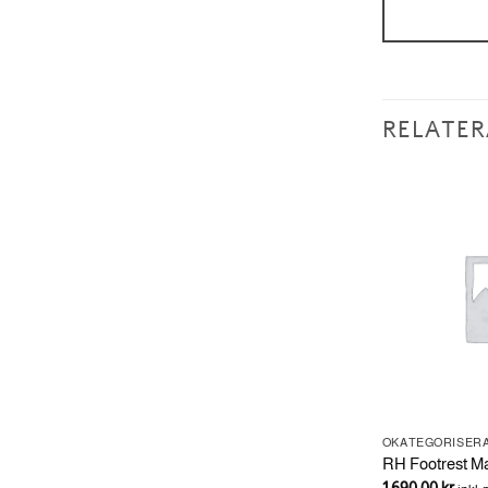
RELATER
OKATEGORISERAD
OKATEGORISER
Valve Cover
RH Footrest M
390.00
kr
1,690.00
kr