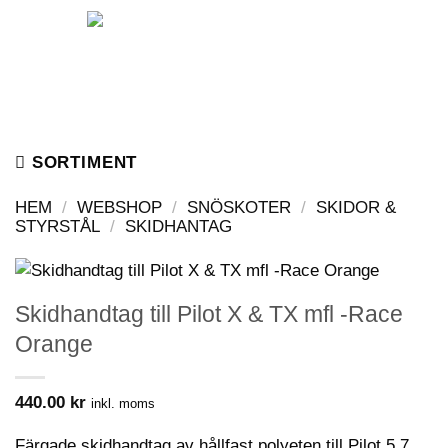
Skip
to
content
SORTIMENT
HEM
/
WEBSHOP
/
SNÖSKOTER
/
SKIDOR &
STYRSTÅL
/
SKIDHANTAG
Skidhandtag till Pilot X & TX mfl -Race
Orange
440.00
kr
inkl. moms
Färgade skidhandtag av hållfast polyeten till
Pilot 5.7,