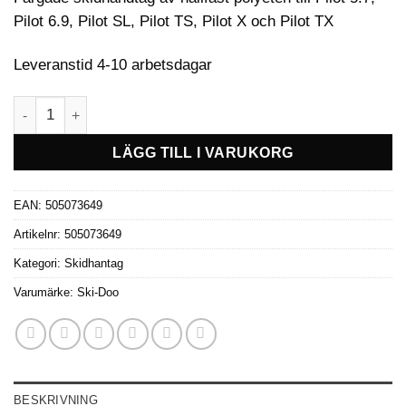
Pilot 6.9, Pilot SL, Pilot TS, Pilot X och Pilot TX
Leveranstid 4-10 arbetsdagar
Skidhandtag till Pilot X & TX mfl -Race Orange mängd
LÄGG TILL I VARUKORG
EAN:
505073649
Artikelnr:
505073649
Kategori:
Skidhantag
Varumärke:
Ski-Doo
BESKRIVNING