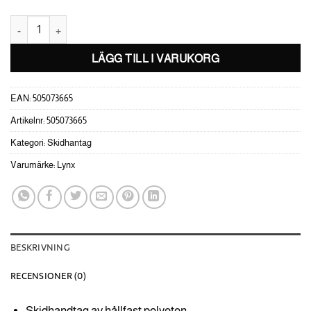
Blade Skidhandtag -Sunburst Yellow mängd
LÄGG TILL I VARUKORG
EAN:
505073665
Artikelnr:
505073665
Kategori:
Skidhantag
Varumärke:
Lynx
BESKRIVNING
RECENSIONER (0)
Skidhandtag av hållfast polyeten.