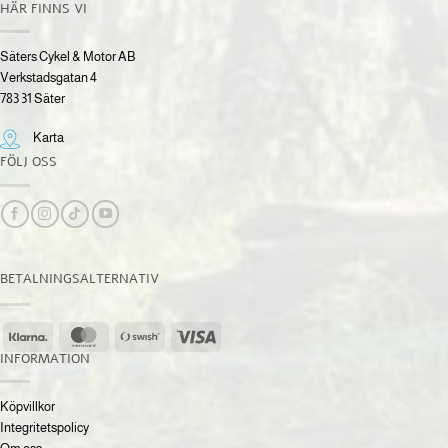
HÄR FINNS VI
Säters Cykel & Motor AB
Verkstadsgatan 4
783 31 Säter
Karta
FÖLJ OSS
BETALNINGSALTERNATIV
Klarna
MasterCard
Swish
Visa
(SE)
INFORMATION
Köpvillkor
Integritetspolicy