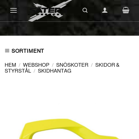
Skip
to
content
SORTIMENT
HEM
/
WEBSHOP
/
SNÖSKOTER
/
SKIDOR &
STYRSTÅL
/
SKIDHANTAG