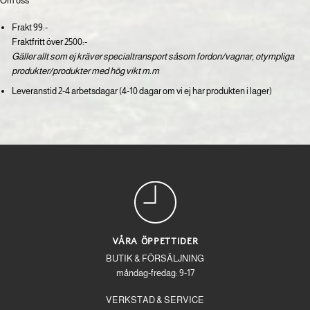
Om oss
Frakt 99:-
Fraktfritt över 2500:-
Gäller allt som ej kräver specialtransport såsom fordon/vagnar, otympliga
produkter/produkter med hög vikt m.m
Leveranstid 2-4 arbetsdagar (4-10 dagar om vi ej har produkten i lager)
VÅRA ÖPPETTIDER
BUTIK & FÖRSÄLJNING
måndag-fredag: 9-17
VERKSTAD & SERVICE