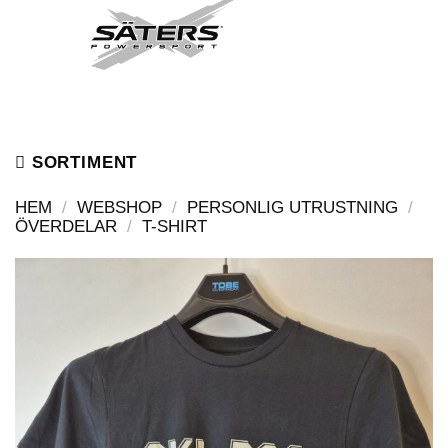
Skip
to
content
SORTIMENT
HEM
/
WEBSHOP
/
PERSONLIG UTRUSTNING
/
ÖVERDELAR
/
T-SHIRT