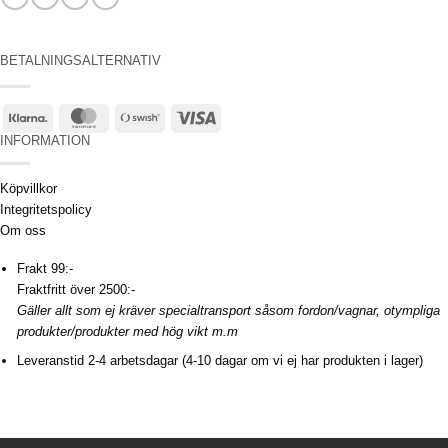
BETALNINGSALTERNATIV
Klarna
MasterCard
Swish
Visa
(SE)
INFORMATION
Köpvillkor
Integritetspolicy
Om oss
Frakt 99:-
Fraktfritt över 2500:-
Gäller allt som ej kräver specialtransport såsom fordon/vagnar, otympliga
produkter/produkter med hög vikt m.m
Leveranstid 2-4 arbetsdagar (4-10 dagar om vi ej har produkten i lager)