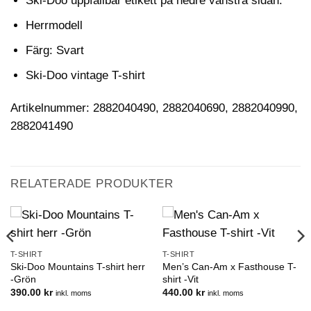
Ski-Doo uppfällbar etikett på nedre vänstra sidan.
Herrmodell
Färg: Svart
Ski-Doo vintage T-shirt
Artikelnummer: 2882040490, 2882040690, 2882040990,
2882041490
RELATERADE PRODUKTER
T-SHIRT
T-SHIRT
Ski-Doo Mountains T-shirt herr
Men’s Can-Am x Fasthouse T-
-Grön
shirt -Vit
390.00
kr
440.00
kr
inkl. moms
inkl. moms