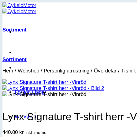
Skip
to
content
Sortiment
Sortiment
Hem
/
Webshop
/
Personlig utrustning
/
Överdelar
/
T-shirt
Fordon i lager
Lynx Signature T-shirt herr -
Webshop
440.00
kr
inkl. moms