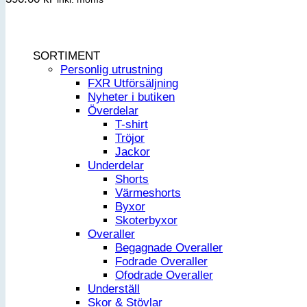
SORTIMENT
Personlig utrustning
FXR Utförsäljning
Nyheter i butiken
Överdelar
T-shirt
Tröjor
Jackor
Underdelar
Shorts
Värmeshorts
Byxor
Skoterbyxor
Overaller
Begagnade Overaller
Fodrade Overaller
Ofodrade Overaller
Underställ
Skor & Stövlar