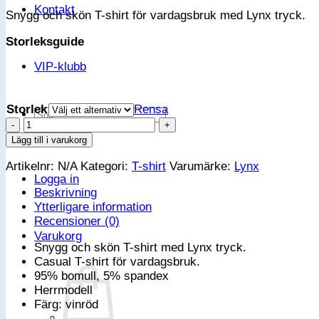
Kontakt
Snygg och skön T-shirt för vardagsbruk med Lynx tryck.
Storleksguide
VIP-klubb
Storlek
Rensa
Sök
Lynx
efter:
Signature
Lägg till i varukorg
T-
Artikelnr:
N/A
Kategori:
T-shirt
Varumärke:
Lynx
shirt
Logga in
herr
Beskrivning
-
Ytterligare information
Vinröd
Recensioner (0)
mängd
Varukorg
Snygg och skön T-shirt med Lynx tryck.
Casual T-shirt för vardagsbruk.
95% bomull, 5% spandex
Herrmodell
Färg: vinröd