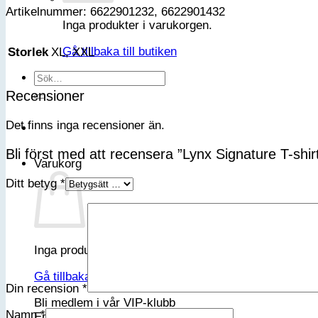
Artikelnummer: 6622901232, 6622901432
Inga produkter i varukorgen.
Gå tillbaka till butiken
XL, XXL
Storlek
Sök
efter:
Recensioner
Det finns inga recensioner än.
Bli först med att recensera ”Lynx Signature T-shir
Varukorg
Ditt betyg
*
Inga produkter i varukorgen.
Gå tillbaka till butiken
Din recension
*
Bli medlem i vår VIP-klubb
Namn
*
Email