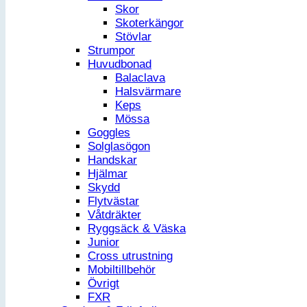
Skor
Skoterkängor
Stövlar
Strumpor
Huvudbonad
Balaclava
Halsvärmare
Keps
Mössa
Goggles
Solglasögon
Handskar
Hjälmar
Skydd
Flytvästar
Våtdräkter
Ryggsäck & Väska
Junior
Cross utrustning
Mobiltillbehör
Övrigt
FXR