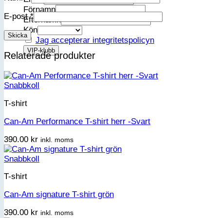
Förnamn
E-post
*
Efternamn
Kön
Jag accepterar integritetspolicyn
Relaterade produkter
Snabbkoll
T-shirt
Can-Am Performance T-shirt herr -Svart
390.00
kr
inkl. moms
Snabbkoll
T-shirt
Can-Am signature T-shirt grön
390.00
kr
inkl. moms