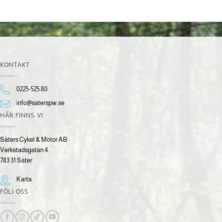
KONTAKT
0225-525 80
info@saterspw.se
HÄR FINNS VI
Säters Cykel & Motor AB
Verkstadsgatan 4
783 31 Säter
Karta
FÖLJ OSS