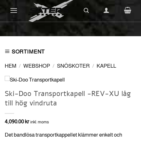
Skip
to
content
SORTIMENT
HEM
/
WEBSHOP
/
SNÖSKOTER
/
KAPELL
Ski-Doo Transportkapell -REV-XU låg
till hög vindruta
4,090.00
kr
inkl. moms
Det bandlösa transportkappellet klämmer enkelt och