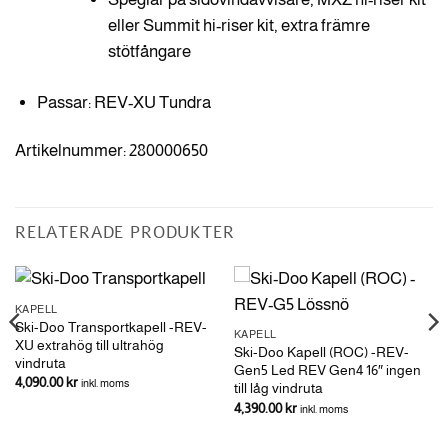
eller Summit hi-riser kit, extra främre
stötfångare
Passar: REV-XU Tundra
Artikelnummer: 280000650
RELATERADE PRODUKTER
KAPELL
Ski-Doo Transportkapell -REV-
KAPELL
XU extrahög till ultrahög
Ski-Doo Kapell (ROC) -REV-
vindruta
Gen5 Led REV Gen4 16″ ingen
4,090.00
kr
inkl. moms
till låg vindruta
4,390.00
kr
inkl. moms