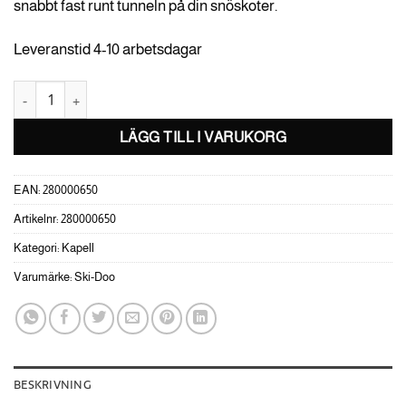
snabbt fast runt tunneln på din snöskoter.
Leveranstid 4-10 arbetsdagar
Ski-Doo Transportkapell -REV-XU låg till hög vindruta mängd
LÄGG TILL I VARUKORG
EAN:
280000650
Artikelnr:
280000650
Kategori:
Kapell
Varumärke:
Ski-Doo
BESKRIVNING