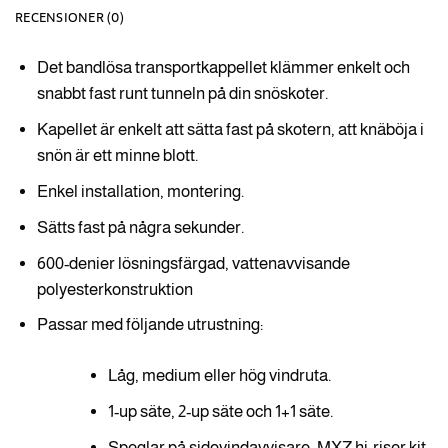
RECENSIONER (0)
Det bandlösa transportkappellet klämmer enkelt och
snabbt fast runt tunneln på din snöskoter.
Kapellet är enkelt att sätta fast på skotern, att knäböja i
snön är ett minne blott.
Enkel installation, montering.
Sätts fast på några sekunder.
600-denier lösningsfärgad, vattenavvisande
polyesterkonstruktion
Passar med följande utrustning:
Låg, medium eller hög vindruta.
1-up säte, 2-up säte och 1+1 säte.
Speglar på sidovindavvisare, MXZ hi-riser kit