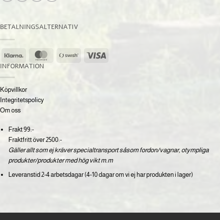
BETALNINGSALTERNATIV
Klarna
MasterCard
Swish
Visa
(SE)
INFORMATION
Köpvillkor
Integritetspolicy
Om oss
Frakt 99:-
Fraktfritt över 2500:-
Gäller allt som ej kräver specialtransport såsom fordon/vagnar, otympliga
produkter/produkter med hög vikt m.m
Leveranstid 2-4 arbetsdagar (4-10 dagar om vi ej har produkten i lager)