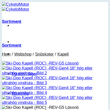
Skip
to
content
Sortiment
Sortiment
Hem
/
Webshop
/
Snöskoter
/
Kapell
Fordon i lager
Webshop