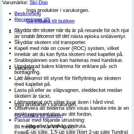
Varumärke:
Ski-Doo
-
REV-
Inga produkter i varukorgen.
Beskrivning
Gen4
Recensioner (0)
16"
Gå tillbaka till butiken
hög
Skydda din skoter när du är på resande fot och njut
Sök
eller
av snabb åtkomst till ditt nästa episka snöäventyr.
efter:
ultrahög
Skyddar skotern vid transporter.
vindruta
Kapell med ride on cover (ROC) system, vilket
mängd
innebär att du kan flytta skotern med kapellet på.
Snabbspännen som kan hanteras med handskar.
Uppdaterad bakre klämma för enklare på- och
Varukorg
borttagning.
Lätt åtkomst till styret för förflyttning av skotern
med kapellet på.
Lasta på eller av släpvagnen, sleddecket medan
skotern är täckt.
Lättmonterat och sitter kvar även i hård vind.
Inga produkter i varukorgen.
Observera att bilderna som visas kanske inte är en
exakt representation av ditt fordon.
Gå tillbaka till butiken
Passar med följande utrustning:
Hög eller ultrahög vindruta.
Bli medlem i vår VIP-klubb
1-up säte, 1,5-up säte (kort 2-up säte Tundra)
Email