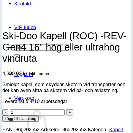
Kontakt
VIP-klubb
Ski-Doo Kapell (ROC) -REV-
Gen4 16″ hög eller ultrahög
Sök
efter:
vindruta
4,390.00
kr
inkl. moms
Logga in
Smidigt kapell som skyddar skotern vid transporter och
det kan även sitta på skotern vid på- och avlastning.
Varukorg
Leveranstid 4-10 arbetsdagar
Ski-
Doo
Lägg till i varukorg
Kapell
EAN:
860202552
Artikelnr:
860202552
Kategori:
Kapell
(ROC)