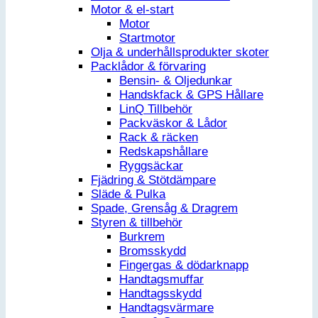
Motor & el-start
Motor
Startmotor
Olja & underhållsprodukter skoter
Packlådor & förvaring
Bensin- & Oljedunkar
Handskfack & GPS Hållare
LinQ Tillbehör
Packväskor & Lådor
Rack & räcken
Redskapshållare
Ryggsäckar
Fjädring & Stötdämpare
Släde & Pulka
Spade, Grensåg & Dragrem
Styren & tillbehör
Burkrem
Bromsskydd
Fingergas & dödarknapp
Handtagsmuffar
Handtagsskydd
Handtagsvärmare