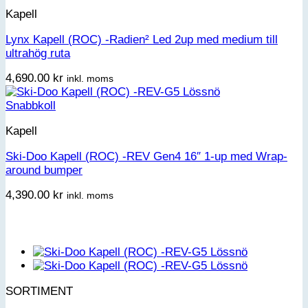
Kapell
Lynx Kapell (ROC) -Radien² Led 2up med medium till
ultrahög ruta
4,690.00
kr
inkl. moms
Snabbkoll
Kapell
Ski-Doo Kapell (ROC) -REV Gen4 16″ 1-up med Wrap-
around bumper
4,390.00
kr
inkl. moms
SORTIMENT