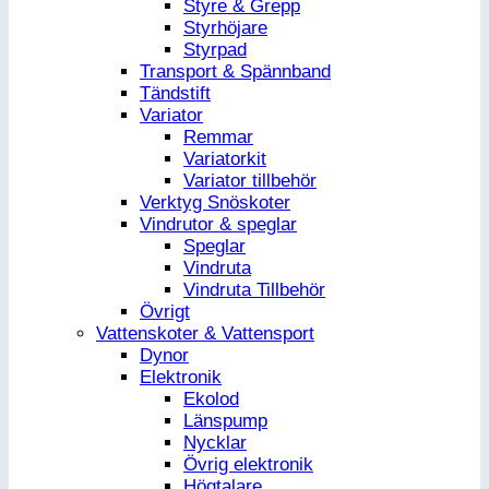
Styre & Grepp
Styrhöjare
Styrpad
Transport & Spännband
Tändstift
Variator
Remmar
Variatorkit
Variator tillbehör
Verktyg Snöskoter
Vindrutor & speglar
Speglar
Vindruta
Vindruta Tillbehör
Övrigt
Vattenskoter & Vattensport
Dynor
Elektronik
Ekolod
Länspump
Nycklar
Övrig elektronik
Högtalare