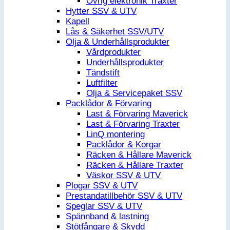
Övrig elektronik Traxter
Hytter SSV & UTV
Kapell
Lås & Säkerhet SSV/UTV
Olja & Underhållsprodukter
Vårdprodukter
Underhållsprodukter
Tändstift
Luftfilter
Olja & Servicepaket SSV
Packlådor & Förvaring
Last & Förvaring Maverick
Last & Förvaring Traxter
LinQ montering
Packlådor & Korgar
Räcken & Hållare Maverick
Räcken & Hållare Traxter
Väskor SSV & UTV
Plogar SSV & UTV
Prestandatillbehör SSV & UTV
Speglar SSV & UTV
Spännband & lastning
Stötfångare & Skydd