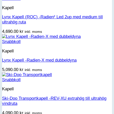
Kapell
Lynx Kapell (ROC) -Radien² Led 2up med medium till
ultrahög ruta
4,690.00
kr
inkl. moms
Snabbkoll
Kapell
Lynx Kapell -Radien-X med dubbeldyna
5,090.00
kr
inkl. moms
Snabbkoll
Kapell
Ski-Doo Transportkapell -REV-XU extrahög till ultrahög
vindruta
4,090.00
kr
inkl. moms