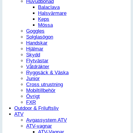
Huvudbonad
Balaclava
Halsvärmare
Keps
Mössa
Goggles
Solglasögon
Handskar
Hjälmar
Skydd
Flytvästar
Våtdräkter
Ryggsäck & Väska
Junior
Cross utrustning
Mobiltillbehör
Övrigt
FXR
Outdoor & Friluftsliv
ATV
Avgassystem ATV
ATV-vagnar
ATV-Vagnar