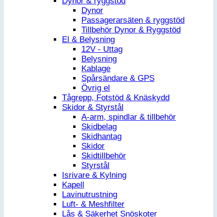
Dynor & ryggstöd
Dynor
Passagerarsäten & ryggstöd
Tillbehör Dynor & Ryggstöd
El & Belysning
12V - Uttag
Belysning
Kablage
Spårsändare & GPS
Övrig el
Tågrepp, Fotstöd & Knäskydd
Skidor & Styrstål
A-arm, spindlar & tillbehör
Skidbelag
Skidhantag
Skidor
Skidtillbehör
Styrstål
Isrivare & Kylning
Kapell
Lavinutrustning
Luft- & Meshfilter
Lås & Säkerhet Snöskoter