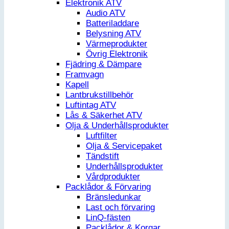
Elektronik ATV
Audio ATV
Batteriladdare
Belysning ATV
Värmeprodukter
Övrig Elektronik
Fjädring & Dämpare
Framvagn
Kapell
Lantbrukstillbehör
Luftintag ATV
Lås & Säkerhet ATV
Olja & Underhållsprodukter
Luftfilter
Olja & Servicepaket
Tändstift
Underhållsprodukter
Vårdprodukter
Packlådor & Förvaring
Bränsledunkar
Last och förvaring
LinQ-fästen
Packlådor & Korgar