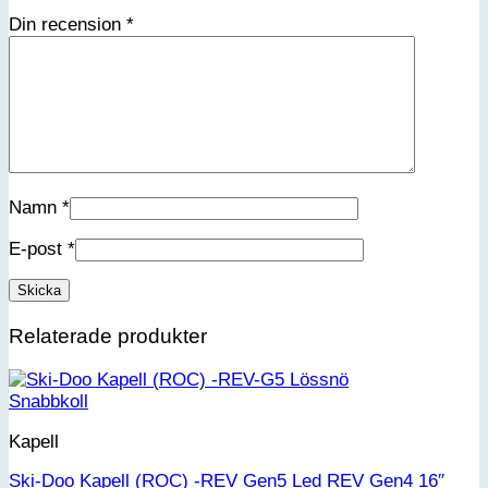
Din recension
*
Namn
*
E-post
*
Relaterade produkter
Snabbkoll
Kapell
Ski-Doo Kapell (ROC) -REV Gen5 Led REV Gen4 16″