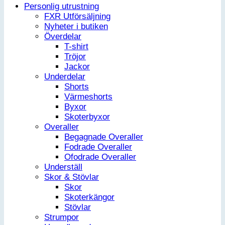
Personlig utrustning
FXR Utförsäljning
Nyheter i butiken
Överdelar
T-shirt
Tröjor
Jackor
Underdelar
Shorts
Värmeshorts
Byxor
Skoterbyxor
Overaller
Begagnade Overaller
Fodrade Overaller
Ofodrade Overaller
Underställ
Skor & Stövlar
Skor
Skoterkängor
Stövlar
Strumpor