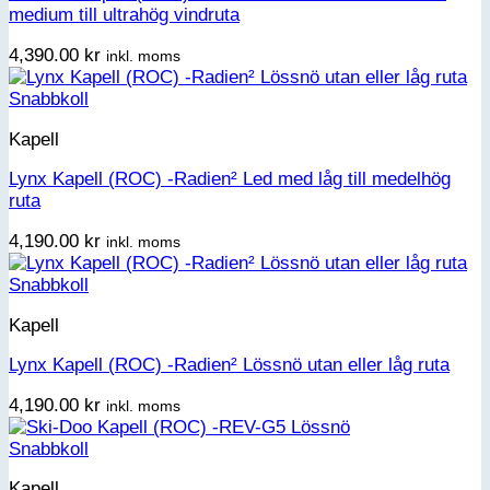
medium till ultrahög vindruta
4,390.00
kr
inkl. moms
Snabbkoll
Kapell
Lynx Kapell (ROC) -Radien² Led med låg till medelhög
ruta
4,190.00
kr
inkl. moms
Snabbkoll
Kapell
Lynx Kapell (ROC) -Radien² Lössnö utan eller låg ruta
4,190.00
kr
inkl. moms
Snabbkoll
Kapell