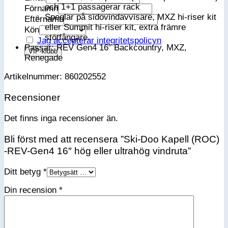
och 1+1 passagerar rack
Förnamn
Speglar på sidovindavvisare, MXZ hi-riser kit
Efternamn
eller Summit hi-riser kit, extra främre
Kön
stötfångare.
Jag accepterar integritetspolicyn
Passar: REV Gen4 16″ Backcountry, MXZ,
Renegade
Artikelnummer: 860202552
Recensioner
Det finns inga recensioner än.
Bli först med att recensera ”Ski-Doo Kapell (ROC)
-REV-Gen4 16″ hög eller ultrahög vindruta”
Ditt betyg
*
Din recension
*