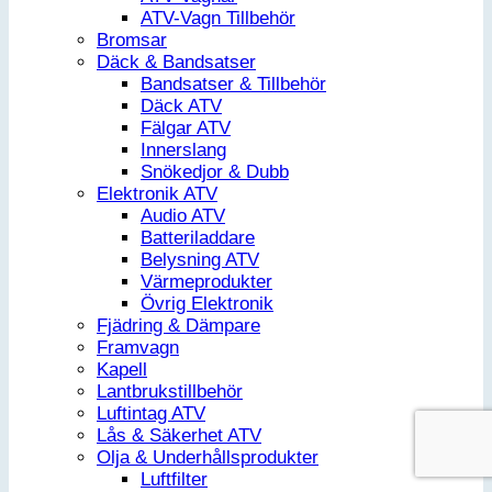
ATV-Vagn Tillbehör
Bromsar
Däck & Bandsatser
Bandsatser & Tillbehör
Däck ATV
Fälgar ATV
Innerslang
Snökedjor & Dubb
Elektronik ATV
Audio ATV
Batteriladdare
Belysning ATV
Värmeprodukter
Övrig Elektronik
Fjädring & Dämpare
Framvagn
Kapell
Lantbrukstillbehör
Luftintag ATV
Lås & Säkerhet ATV
Olja & Underhållsprodukter
Luftfilter