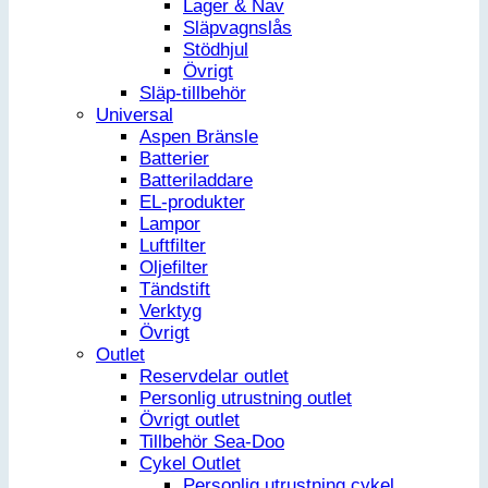
Lager & Nav
Släpvagnslås
Stödhjul
Övrigt
Släp-tillbehör
Universal
Aspen Bränsle
Batterier
Batteriladdare
EL-produkter
Lampor
Luftfilter
Oljefilter
Tändstift
Verktyg
Övrigt
Outlet
Reservdelar outlet
Personlig utrustning outlet
Övrigt outlet
Tillbehör Sea-Doo
Cykel Outlet
Personlig utrustning cykel