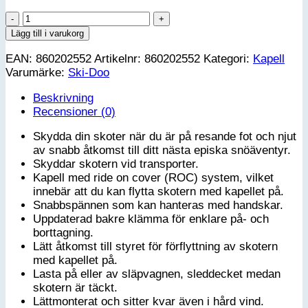
Ski-
Doo
Lägg till i varukorg
Kapell
EAN:
860202552
Artikelnr:
860202552
Kategori:
Kapell
(ROC)
Varumärke:
Ski-Doo
-
REV-
Beskrivning
Gen4
Recensioner (0)
16"
hög
Skydda din skoter när du är på resande fot och njut
eller
av snabb åtkomst till ditt nästa episka snöäventyr.
ultrahög
Skyddar skotern vid transporter.
vindruta
Kapell med ride on cover (ROC) system, vilket
mängd
innebär att du kan flytta skotern med kapellet på.
Snabbspännen som kan hanteras med handskar.
Uppdaterad bakre klämma för enklare på- och
borttagning.
Lätt åtkomst till styret för förflyttning av skotern
med kapellet på.
Lasta på eller av släpvagnen, sleddecket medan
skotern är täckt.
Lättmonterat och sitter kvar även i hård vind.