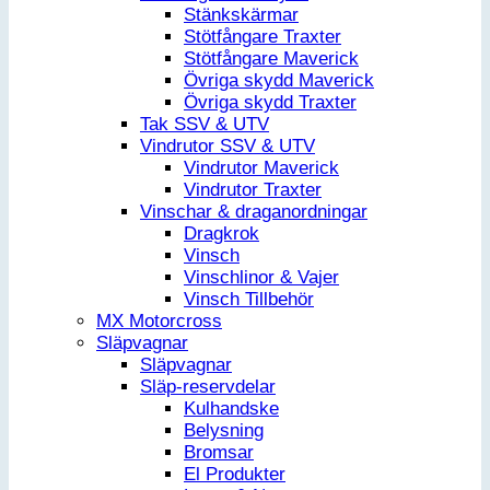
Stänkskärmar
Stötfångare Traxter
Stötfångare Maverick
Övriga skydd Maverick
Övriga skydd Traxter
Tak SSV & UTV
Vindrutor SSV & UTV
Vindrutor Maverick
Vindrutor Traxter
Vinschar & draganordningar
Dragkrok
Vinsch
Vinschlinor & Vajer
Vinsch Tillbehör
MX Motorcross
Släpvagnar
Släpvagnar
Släp-reservdelar
Kulhandske
Belysning
Bromsar
El Produkter