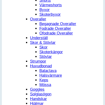
Shorts
Värmeshorts
Byxor
Skoterbyxor
Overaller
Begagnade Overaller
Fodrade Overaller
Ofodrade Overaller
Underställ
Skor & Stövlar
Skor
Skoterkängor
Stövlar
Strumpor
Huvudbonad
Balaclava
Halsvärmare
Keps
Mössa
Goggles
Solglasögon
Handskar
Hjälmar