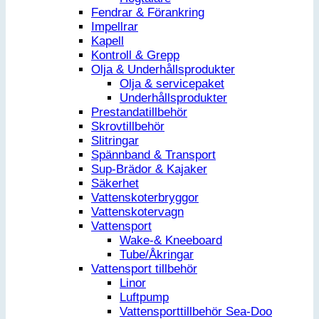
Fendrar & Förankring
Impellrar
Kapell
Kontroll & Grepp
Olja & Underhållsprodukter
Olja & servicepaket
Underhållsprodukter
Prestandatillbehör
Skrovtillbehör
Slitringar
Spännband & Transport
Sup-Brädor & Kajaker
Säkerhet
Vattenskoterbryggor
Vattenskotervagn
Vattensport
Wake-& Kneeboard
Tube/Åkringar
Vattensport tillbehör
Linor
Luftpump
Vattensporttillbehör Sea-Doo