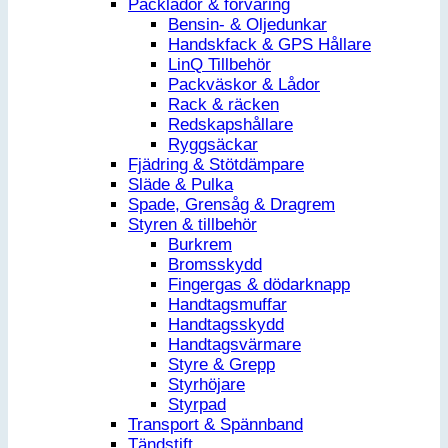
Packlådor & förvaring
Bensin- & Oljedunkar
Handskfack & GPS Hållare
LinQ Tillbehör
Packväskor & Lådor
Rack & räcken
Redskapshållare
Ryggsäckar
Fjädring & Stötdämpare
Släde & Pulka
Spade, Grensåg & Dragrem
Styren & tillbehör
Burkrem
Bromsskydd
Fingergas & dödarknapp
Handtagsmuffar
Handtagsskydd
Handtagsvärmare
Styre & Grepp
Styrhöjare
Styrpad
Transport & Spännband
Tändstift