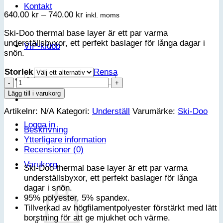
Kontakt
Prisintervall:
640.00
kr
–
740.00
kr
inkl. moms
640.00 kr
Ski-Doo thermal base layer är ett par varma
till
underställsbyxor, ett perfekt baslager för långa dagar i
740.00 kr
VIP-klubb
snön.
Storlek
Rensa
Sök
Ski-
efter:
Doo
Lägg till i varukorg
Thermal
Artikelnr:
N/A
Kategori:
Underställ
Varumärke:
Ski-Doo
base
layer
Logga in
Beskrivning
Underställsbyxa
Ytterligare information
-
Recensioner (0)
Herr
mängd
Varukorg
Ski-Doo thermal base layer är ett par varma
underställsbyxor, ett perfekt baslager för långa
dagar i snön.
95% polyester, 5% spandex.
Tillverkad av högfilamentpolyester förstärkt med lätt
borstning för att ge mjukhet och värme.