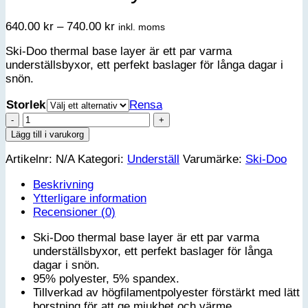
Prisintervall:
640.00
kr
–
740.00
kr
inkl. moms
640.00 kr
Ski-Doo thermal base layer är ett par varma
till
underställsbyxor, ett perfekt baslager för långa dagar i
740.00 kr
snön.
Storlek
Rensa
Ski-
Doo
Lägg till i varukorg
Thermal
Artikelnr:
N/A
Kategori:
Underställ
Varumärke:
Ski-Doo
base
layer
Beskrivning
Underställsbyxa
Ytterligare information
-
Recensioner (0)
Herr
mängd
Ski-Doo thermal base layer är ett par varma
underställsbyxor, ett perfekt baslager för långa
dagar i snön.
95% polyester, 5% spandex.
Tillverkad av högfilamentpolyester förstärkt med lätt
borstning för att ge mjukhet och värme.