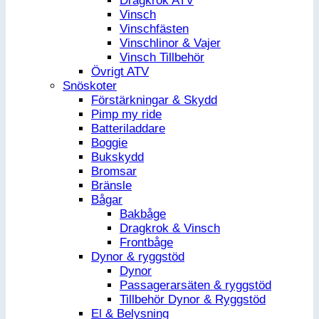
Dragkrok ATV
Vinsch
Vinschfästen
Vinschlinor & Vajer
Vinsch Tillbehör
Övrigt ATV
Snöskoter
Förstärkningar & Skydd
Pimp my ride
Batteriladdare
Boggie
Bukskydd
Bromsar
Bränsle
Bågar
Bakbåge
Dragkrok & Vinsch
Frontbåge
Dynor & ryggstöd
Dynor
Passagerarsäten & ryggstöd
Tillbehör Dynor & Ryggstöd
El & Belysning