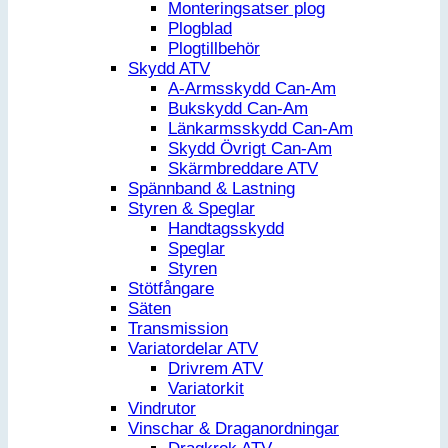
Monteringsatser plog
Plogblad
Plogtillbehör
Skydd ATV
A-Armsskydd Can-Am
Bukskydd Can-Am
Länkarmsskydd Can-Am
Skydd Övrigt Can-Am
Skärmbreddare ATV
Spännband & Lastning
Styren & Speglar
Handtagsskydd
Speglar
Styren
Stötfångare
Säten
Transmission
Variatordelar ATV
Drivrem ATV
Variatorkit
Vindrutor
Vinschar & Draganordningar