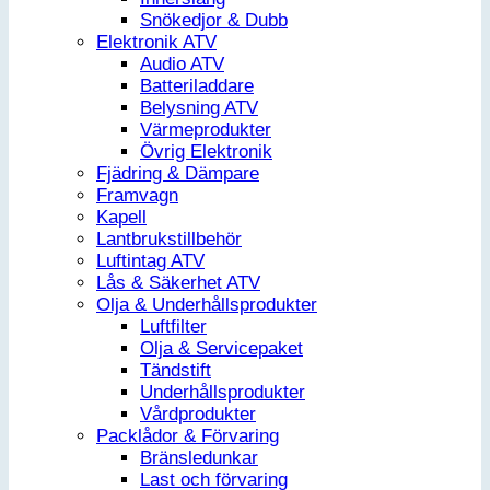
Snökedjor & Dubb
Elektronik ATV
Audio ATV
Batteriladdare
Belysning ATV
Värmeprodukter
Övrig Elektronik
Fjädring & Dämpare
Framvagn
Kapell
Lantbrukstillbehör
Luftintag ATV
Lås & Säkerhet ATV
Olja & Underhållsprodukter
Luftfilter
Olja & Servicepaket
Tändstift
Underhållsprodukter
Vårdprodukter
Packlådor & Förvaring
Bränsledunkar
Last och förvaring