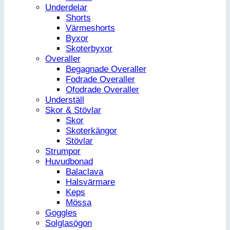
Underdelar
Shorts
Värmeshorts
Byxor
Skoterbyxor
Overaller
Begagnade Overaller
Fodrade Overaller
Ofodrade Overaller
Underställ
Skor & Stövlar
Skor
Skoterkängor
Stövlar
Strumpor
Huvudbonad
Balaclava
Halsvärmare
Keps
Mössa
Goggles
Solglasögon