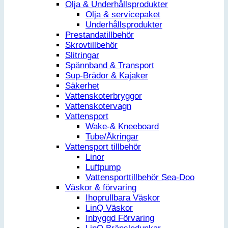
Olja & Underhållsprodukter
Olja & servicepaket
Underhållsprodukter
Prestandatillbehör
Skrovtillbehör
Slitringar
Spännband & Transport
Sup-Brädor & Kajaker
Säkerhet
Vattenskoterbryggor
Vattenskotervagn
Vattensport
Wake-& Kneeboard
Tube/Åkringar
Vattensport tillbehör
Linor
Luftpump
Vattensporttillbehör Sea-Doo
Väskor & förvaring
Ihoprullbara Väskor
LinQ Väskor
Inbyggd Förvaring