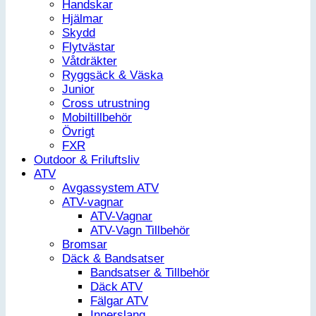
Handskar
Hjälmar
Skydd
Flytvästar
Våtdräkter
Ryggsäck & Väska
Junior
Cross utrustning
Mobiltillbehör
Övrigt
FXR
Outdoor & Friluftsliv
ATV
Avgassystem ATV
ATV-vagnar
ATV-Vagnar
ATV-Vagn Tillbehör
Bromsar
Däck & Bandsatser
Bandsatser & Tillbehör
Däck ATV
Fälgar ATV
Innerslang