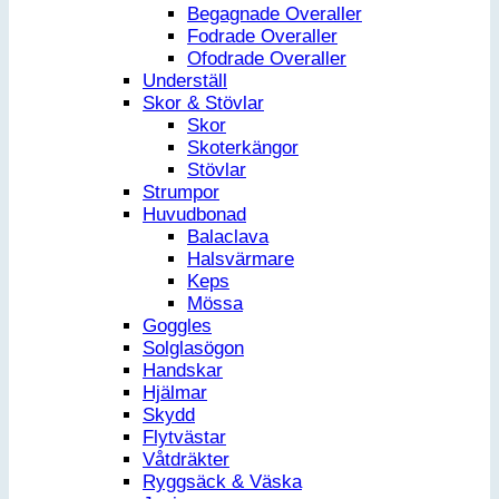
Begagnade Overaller
Fodrade Overaller
Ofodrade Overaller
Underställ
Skor & Stövlar
Skor
Skoterkängor
Stövlar
Strumpor
Huvudbonad
Balaclava
Halsvärmare
Keps
Mössa
Goggles
Solglasögon
Handskar
Hjälmar
Skydd
Flytvästar
Våtdräkter
Ryggsäck & Väska