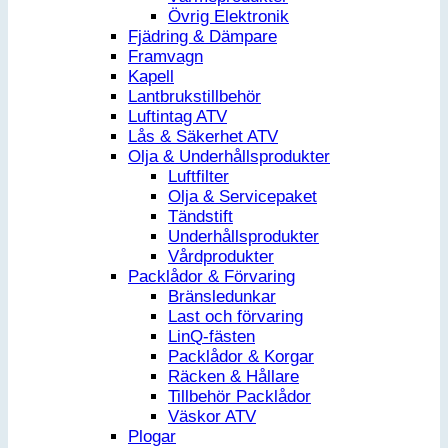
Övrig Elektronik
Fjädring & Dämpare
Framvagn
Kapell
Lantbrukstillbehör
Luftintag ATV
Lås & Säkerhet ATV
Olja & Underhållsprodukter
Luftfilter
Olja & Servicepaket
Tändstift
Underhållsprodukter
Vårdprodukter
Packlådor & Förvaring
Bränsledunkar
Last och förvaring
LinQ-fästen
Packlådor & Korgar
Räcken & Hållare
Tillbehör Packlådor
Väskor ATV
Plogar