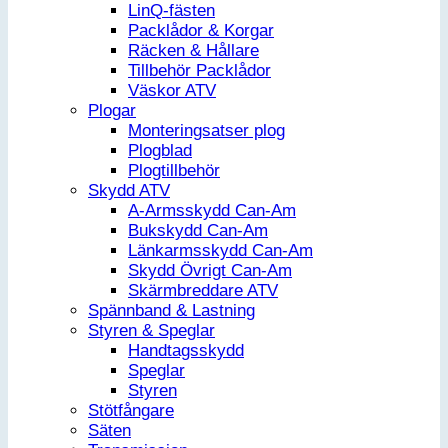
LinQ-fästen
Packlådor & Korgar
Räcken & Hållare
Tillbehör Packlådor
Väskor ATV
Plogar
Monteringsatser plog
Plogblad
Plogtillbehör
Skydd ATV
A-Armsskydd Can-Am
Bukskydd Can-Am
Länkarmsskydd Can-Am
Skydd Övrigt Can-Am
Skärmbreddare ATV
Spännband & Lastning
Styren & Speglar
Handtagsskydd
Speglar
Styren
Stötfångare
Säten