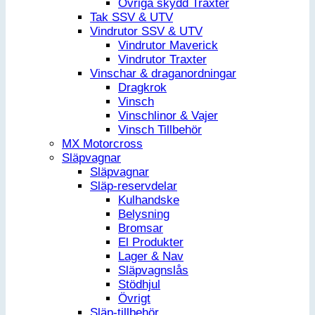
Övriga skydd Traxter
Tak SSV & UTV
Vindrutor SSV & UTV
Vindrutor Maverick
Vindrutor Traxter
Vinschar & draganordningar
Dragkrok
Vinsch
Vinschlinor & Vajer
Vinsch Tillbehör
MX Motorcross
Släpvagnar
Släpvagnar
Släp-reservdelar
Kulhandske
Belysning
Bromsar
El Produkter
Lager & Nav
Släpvagnslås
Stödhjul
Övrigt
Släp-tillbehör