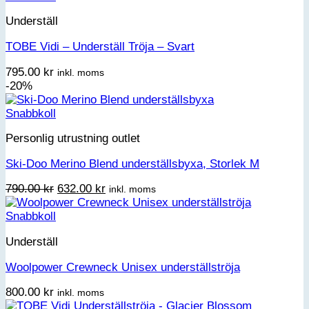
Underställ
TOBE Vidi – Underställ Tröja – Svart
795.00
kr
inkl. moms
-20%
Snabbkoll
Personlig utrustning outlet
Ski-Doo Merino Blend underställsbyxa, Storlek M
Det
Det
790.00
kr
632.00
kr
inkl. moms
ursprungliga
nuvarande
priset
priset
Snabbkoll
var:
är:
Underställ
790.00 kr.
632.00 kr.
Woolpower Crewneck Unisex underställströja
800.00
kr
inkl. moms