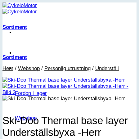
Skip
to
content
Sortiment
Sortiment
Hem
/
Webshop
/
Personlig utrustning
/
Underställ
Fordon i lager
Ski-Doo Thermal base layer
Webshop
Underställsbyxa -Herr