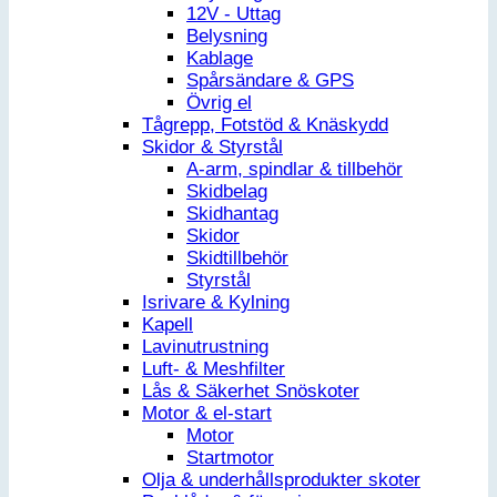
12V - Uttag
Belysning
Kablage
Spårsändare & GPS
Övrig el
Tågrepp, Fotstöd & Knäskydd
Skidor & Styrstål
A-arm, spindlar & tillbehör
Skidbelag
Skidhantag
Skidor
Skidtillbehör
Styrstål
Isrivare & Kylning
Kapell
Lavinutrustning
Luft- & Meshfilter
Lås & Säkerhet Snöskoter
Motor & el-start
Motor
Startmotor
Olja & underhållsprodukter skoter