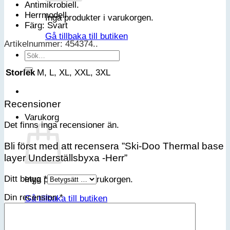
Antimikrobiell.
Herrmodell
Inga produkter i varukorgen.
Färg: Svart
Gå tillbaka till butiken
Artikelnummer: 454374..
Sök
efter:
Storlek
M, L, XL, XXL, 3XL
Recensioner
Varukorg
Det finns inga recensioner än.
Bli först med att recensera ”Ski-Doo Thermal base
layer Underställsbyxa -Herr”
Ditt betyg
*
Inga produkter i varukorgen.
Din recension
*
Gå tillbaka till butiken
Bli medlem i vår VIP-klubb
Email