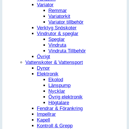
Variator
Remmar
Variatorkit
Variator tillbehör
Verktyg Snöskoter
Vindrutor & speglar
Speglar
Vindruta
Vindruta Tillbehör
Övrigt
Vattenskoter & Vattensport
Dynor
Elektronik
Ekolod
Länspump
Nycklar
Övrig elektronik
Högtalare
Fendrar & Förankring
Impellrar
Kapell
Kontroll & Grepp