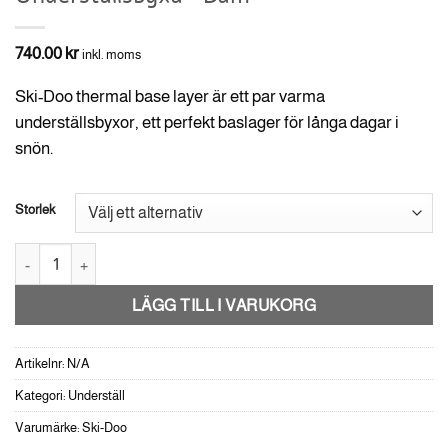
740.00
kr
inkl. moms
Ski-Doo thermal base layer är ett par varma
underställsbyxor, ett perfekt baslager för långa dagar i
snön.
Storlek
Ski-Doo Thermal base layer Underställsbyxa -Dam mängd
LÄGG TILL I VARUKORG
Artikelnr:
N/A
Kategori:
Underställ
Varumärke:
Ski-Doo