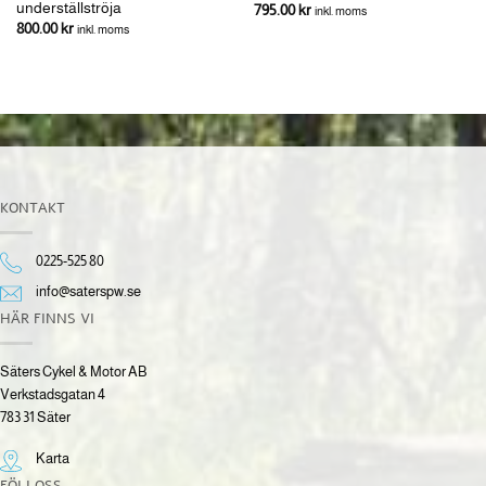
underställströja
795.00
kr
inkl. moms
800.00
kr
inkl. moms
KONTAKT
0225-525 80
info@saterspw.se
HÄR FINNS VI
Säters Cykel & Motor AB
Verkstadsgatan 4
783 31 Säter
Karta
FÖLJ OSS