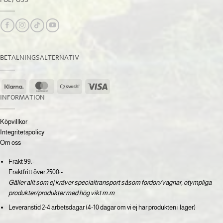
BETALNINGSALTERNATIV
Klarna
MasterCard
Swish
Visa
(SE)
INFORMATION
Köpvillkor
Integritetspolicy
Om oss
Frakt 99:-
Fraktfritt över 2500:-
Gäller allt som ej kräver specialtransport såsom fordon/vagnar, otympliga
produkter/produkter med hög vikt m.m
Leveranstid 2-4 arbetsdagar (4-10 dagar om vi ej har produkten i lager)