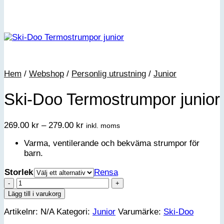
Hem
/
Webshop
/
Personlig utrustning
/
Junior
Ski-Doo Termostrumpor junior
Prisintervall:
269.00
kr
–
279.00
kr
inkl. moms
269.00 kr
Varma, ventilerande och bekväma strumpor för
till
barn.
279.00 kr
Storlek
Rensa
Ski-
Doo
Lägg till i varukorg
Termostrumpor
Artikelnr:
N/A
Kategori:
Junior
Varumärke:
Ski-Doo
junior
mängd