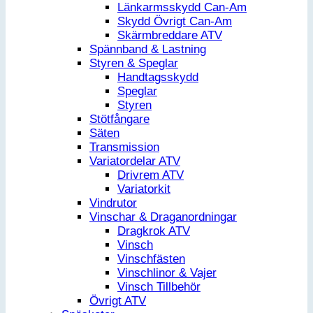
Länkarmsskydd Can-Am
Skydd Övrigt Can-Am
Skärmbreddare ATV
Spännband & Lastning
Styren & Speglar
Handtagsskydd
Speglar
Styren
Stötfångare
Säten
Transmission
Variatordelar ATV
Drivrem ATV
Variatorkit
Vindrutor
Vinschar & Draganordningar
Dragkrok ATV
Vinsch
Vinschfästen
Vinschlinor & Vajer
Vinsch Tillbehör
Övrigt ATV