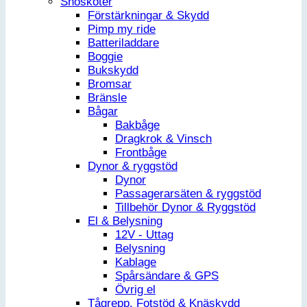
Snöskoter
Förstärkningar & Skydd
Pimp my ride
Batteriladdare
Boggie
Bukskydd
Bromsar
Bränsle
Bågar
Bakbåge
Dragkrok & Vinsch
Frontbåge
Dynor & ryggstöd
Dynor
Passagerarsäten & ryggstöd
Tillbehör Dynor & Ryggstöd
El & Belysning
12V - Uttag
Belysning
Kablage
Spårsändare & GPS
Övrig el
Tågrepp, Fotstöd & Knäskydd