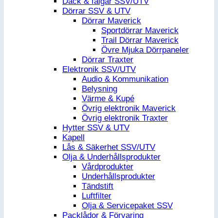
Däck & fälgar SSV/UTV
Dörrar SSV & UTV
Dörrar Maverick
Sportdörrar Maverick
Trail Dörrar Maverick
Övre Mjuka Dörrpaneler
Dörrar Traxter
Elektronik SSV/UTV
Audio & Kommunikation
Belysning
Värme & Kupé
Övrig elektronik Maverick
Övrig elektronik Traxter
Hytter SSV & UTV
Kapell
Lås & Säkerhet SSV/UTV
Olja & Underhållsprodukter
Vårdprodukter
Underhållsprodukter
Tändstift
Luftfilter
Olja & Servicepaket SSV
Packlådor & Förvaring