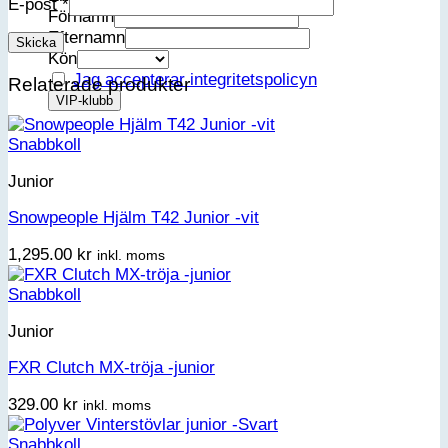
E-post
*
Förnamn
Efternamn
Kön
Jag accepterar integritetspolicyn
Relaterade produkter
Snabbkoll
Junior
Snowpeople Hjälm T42 Junior -vit
1,295.00
kr
inkl. moms
Snabbkoll
Junior
FXR Clutch MX-tröja -junior
329.00
kr
inkl. moms
Snabbkoll