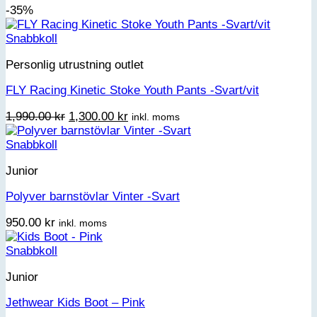
-35%
Snabbkoll
Personlig utrustning outlet
FLY Racing Kinetic Stoke Youth Pants -Svart/vit
Det
Det
1,990.00
kr
1,300.00
kr
inkl. moms
ursprungliga
nuvarande
priset
priset
Snabbkoll
var:
är:
Junior
1,990.00 kr.
1,300.00 kr.
Polyver barnstövlar Vinter -Svart
950.00
kr
inkl. moms
Snabbkoll
Junior
Jethwear Kids Boot – Pink