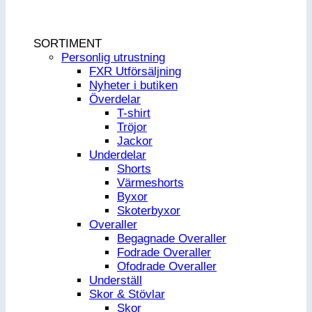
SORTIMENT
Personlig utrustning
FXR Utförsäljning
Nyheter i butiken
Överdelar
T-shirt
Tröjor
Jackor
Underdelar
Shorts
Värmeshorts
Byxor
Skoterbyxor
Overaller
Begagnade Overaller
Fodrade Overaller
Ofodrade Overaller
Underställ
Skor & Stövlar
Skor