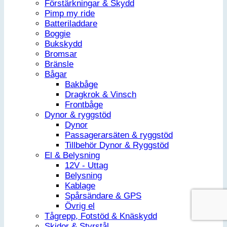
Förstärkningar & Skydd
Pimp my ride
Batteriladdare
Boggie
Bukskydd
Bromsar
Bränsle
Bågar
Bakbåge
Dragkrok & Vinsch
Frontbåge
Dynor & ryggstöd
Dynor
Passagerarsäten & ryggstöd
Tillbehör Dynor & Ryggstöd
El & Belysning
12V - Uttag
Belysning
Kablage
Spårsändare & GPS
Övrig el
Tågrepp, Fotstöd & Knäskydd
Skidor & Styrstål