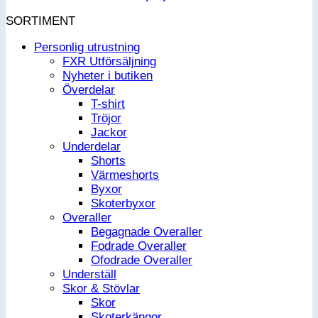
SORTIMENT
Personlig utrustning
FXR Utförsäljning
Nyheter i butiken
Överdelar
T-shirt
Tröjor
Jackor
Underdelar
Shorts
Värmeshorts
Byxor
Skoterbyxor
Overaller
Begagnade Overaller
Fodrade Overaller
Ofodrade Overaller
Underställ
Skor & Stövlar
Skor
Skoterkängor