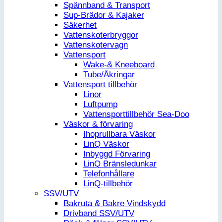
Spännband & Transport
Sup-Brädor & Kajaker
Säkerhet
Vattenskoterbryggor
Vattenskotervagn
Vattensport
Wake-& Kneeboard
Tube/Åkringar
Vattensport tillbehör
Linor
Luftpump
Vattensporttillbehör Sea-Doo
Väskor & förvaring
Ihoprullbara Väskor
LinQ Väskor
Inbyggd Förvaring
LinQ Bränsledunkar
Telefonhållare
LinQ-tillbehör
SSV/UTV
Bakruta & Bakre Vindskydd
Drivband SSV/UTV