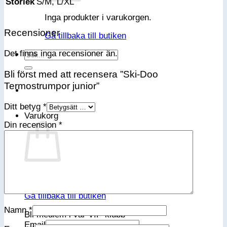
Storlek
S/M, L/XL
Inga produkter i varukorgen.
Recensioner
Gå tillbaka till butiken
Det finns inga recensioner än.
Sök
efter:
Bli först med att recensera ”Ski-Doo
Termostrumpor junior”
Ditt betyg
*
Varukorg
Din recension
*
Inga produkter i varukorgen.
Gå tillbaka till butiken
Namn
*
Bli medlem i vår VIP-klubb
Email