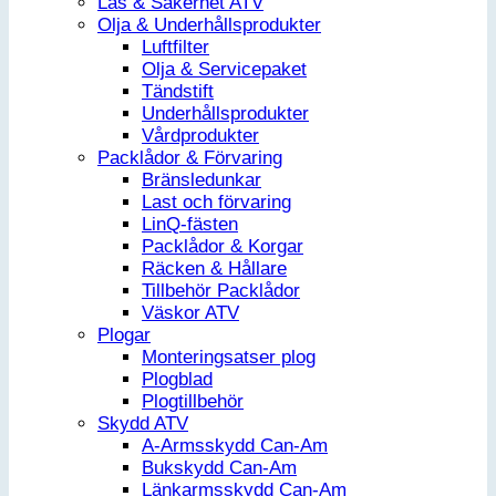
Lås & Säkerhet ATV
Olja & Underhållsprodukter
Luftfilter
Olja & Servicepaket
Tändstift
Underhållsprodukter
Vårdprodukter
Packlådor & Förvaring
Bränsledunkar
Last och förvaring
LinQ-fästen
Packlådor & Korgar
Räcken & Hållare
Tillbehör Packlådor
Väskor ATV
Plogar
Monteringsatser plog
Plogblad
Plogtillbehör
Skydd ATV
A-Armsskydd Can-Am
Bukskydd Can-Am
Länkarmsskydd Can-Am