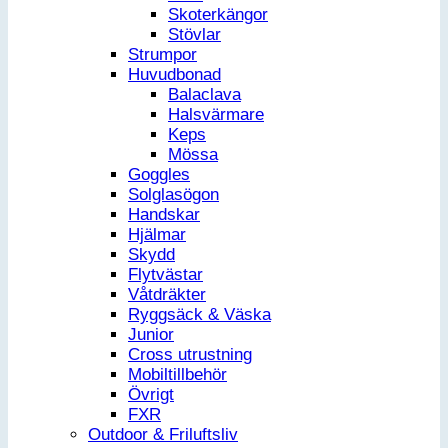
Skoterkängor
Stövlar
Strumpor
Huvudbonad
Balaclava
Halsvärmare
Keps
Mössa
Goggles
Solglasögon
Handskar
Hjälmar
Skydd
Flytvästar
Våtdräkter
Ryggsäck & Väska
Junior
Cross utrustning
Mobiltillbehör
Övrigt
FXR
Outdoor & Friluftsliv