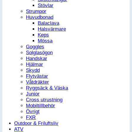
Stövlar
Strumpor
Huvudbonad
Balaclava
Halsvärmare
Keps
Mössa
Goggles
Solglasögon
Handskar
Hjälmar
Skydd
Flytvästar
Våtdräkter
Ryggsäck & Väska
Junior
Cross utrustning
Mobiltillbehör
Övrigt
FXR
Outdoor & Friluftsliv
ATV