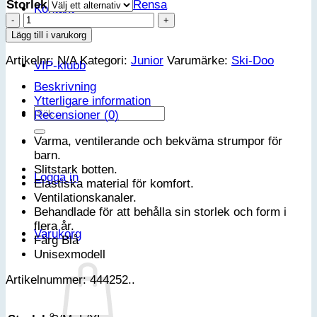
Storlek
Rensa
Kontakt
Ski-
Doo
Lägg till i varukorg
Termostrumpor
Artikelnr:
N/A
Kategori:
Junior
Varumärke:
Ski-Doo
junior
VIP-klubb
mängd
Beskrivning
Ytterligare information
Sök
Recensioner (0)
efter:
Varma, ventilerande och bekväma strumpor för
barn.
Slitstark botten.
Logga in
Elastiska material för komfort.
Ventilationskanaler.
Behandlade för att behålla sin storlek och form i
flera år.
Varukorg
Färg Blå
Unisexmodell
Artikelnummer: 444252..