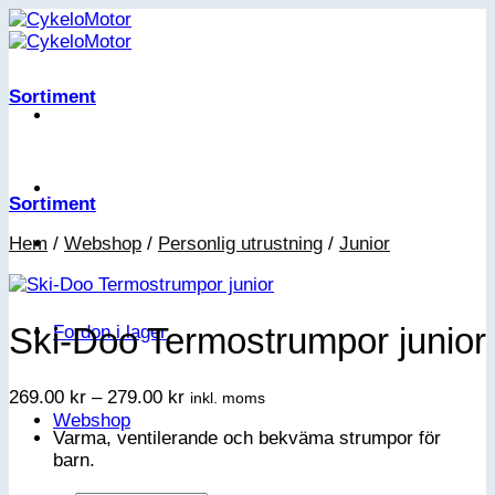
Skip
to
content
Sortiment
Sortiment
Hem
/
Webshop
/
Personlig utrustning
/
Junior
Ski-Doo Termostrumpor junior
Fordon i lager
Prisintervall:
269.00
kr
–
279.00
kr
inkl. moms
269.00 kr
Webshop
Varma, ventilerande och bekväma strumpor för
till
barn.
279.00 kr