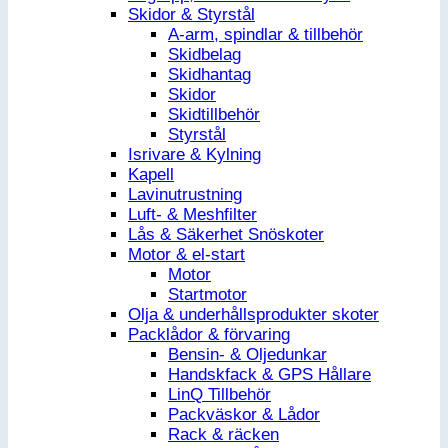
Skidor & Styrstål
A-arm, spindlar & tillbehör
Skidbelag
Skidhantag
Skidor
Skidtillbehör
Styrstål
Isrivare & Kylning
Kapell
Lavinutrustning
Luft- & Meshfilter
Lås & Säkerhet Snöskoter
Motor & el-start
Motor
Startmotor
Olja & underhållsprodukter skoter
Packlådor & förvaring
Bensin- & Oljedunkar
Handskfack & GPS Hållare
LinQ Tillbehör
Packväskor & Lådor
Rack & räcken