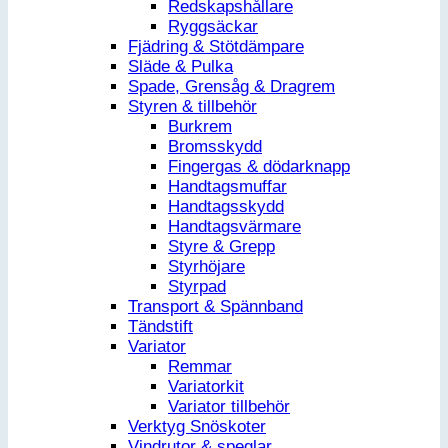
Redskapshållare
Ryggsäckar
Fjädring & Stötdämpare
Släde & Pulka
Spade, Grensåg & Dragrem
Styren & tillbehör
Burkrem
Bromsskydd
Fingergas & dödarknapp
Handtagsmuffar
Handtagsskydd
Handtagsvärmare
Styre & Grepp
Styrhöjare
Styrpad
Transport & Spännband
Tändstift
Variator
Remmar
Variatorkit
Variator tillbehör
Verktyg Snöskoter
Vindrutor & speglar