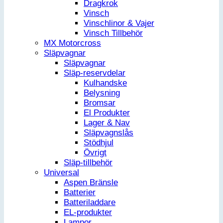
Dragkrok
Vinsch
Vinschlinor & Vajer
Vinsch Tillbehör
MX Motorcross
Släpvagnar
Släpvagnar
Släp-reservdelar
Kulhandske
Belysning
Bromsar
El Produkter
Lager & Nav
Släpvagnslås
Stödhjul
Övrigt
Släp-tillbehör
Universal
Aspen Bränsle
Batterier
Batteriladdare
EL-produkter
Lampor