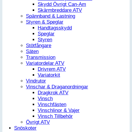
Skydd Övrigt Can-Am
Skärmbreddare ATV
Spännband & Lastning
Styren & Speglar
Handtagsskydd
Speglar
Styren
Stötfångare
Säten
Transmission
Variatordelar ATV
Drivrem ATV
Variatorkit
Vindrutor
Vinschar & Draganordningar
Dragkrok ATV
Vinsch
Vinschfästen
Vinschlinor & Vajer
Vinsch Tillbehör
Övrigt ATV
Snöskoter