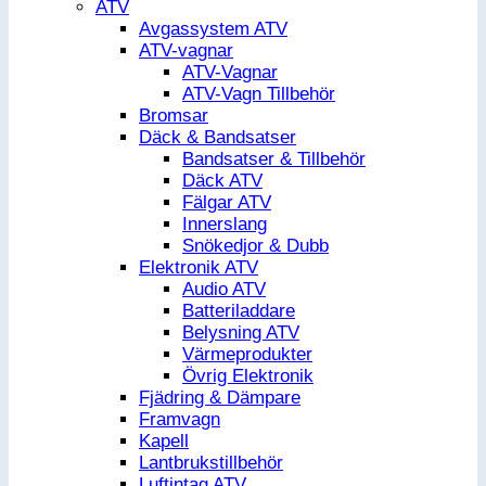
ATV
Avgassystem ATV
ATV-vagnar
ATV-Vagnar
ATV-Vagn Tillbehör
Bromsar
Däck & Bandsatser
Bandsatser & Tillbehör
Däck ATV
Fälgar ATV
Innerslang
Snökedjor & Dubb
Elektronik ATV
Audio ATV
Batteriladdare
Belysning ATV
Värmeprodukter
Övrig Elektronik
Fjädring & Dämpare
Framvagn
Kapell
Lantbrukstillbehör
Luftintag ATV