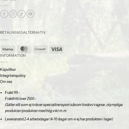
BETALNINGSALTERNATIV
Klarna
MasterCard
Swish
Visa
(SE)
INFORMATION
Köpvillkor
Integritetspolicy
Om oss
Frakt 99:-
Fraktfritt över 2500:-
Gäller allt som ej kräver specialtransport såsom fordon/vagnar, otympliga
produkter/produkter med hög vikt m.m
Leveranstid 2-4 arbetsdagar (4-10 dagar om vi ej har produkten i lager)