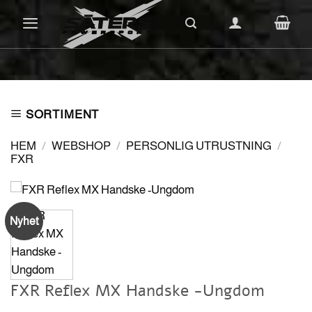
Skip
to
content
SORTIMENT
HEM
/
WEBSHOP
/
PERSONLIG UTRUSTNING
/
FXR
Nyhet
FXR Reflex MX Handske -Ungdom