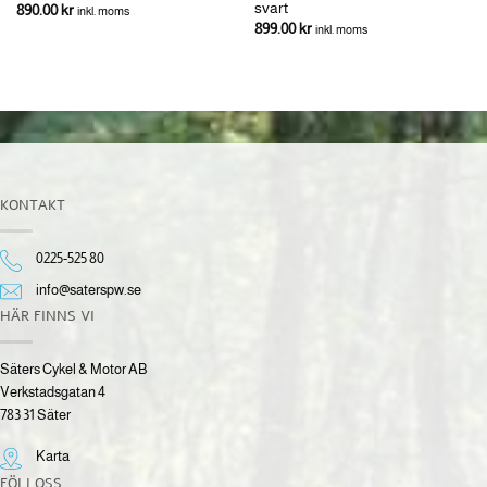
svart
890.00
kr
inkl. moms
899.00
kr
inkl. moms
KONTAKT
0225-525 80
info@saterspw.se
HÄR FINNS VI
Säters Cykel & Motor AB
Verkstadsgatan 4
783 31 Säter
Karta
FÖLJ OSS