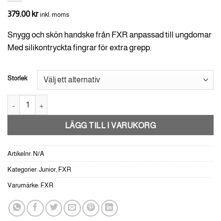
379.00
kr
inkl. moms
Snygg och skön handske från FXR anpassad till ungdomar
Med silikontryckta fingrar för extra grepp.
Storlek
FXR Reflex MX Handske -Ungdom mängd
LÄGG TILL I VARUKORG
Artikelnr:
N/A
Kategorier:
Junior
,
FXR
Varumärke:
FXR