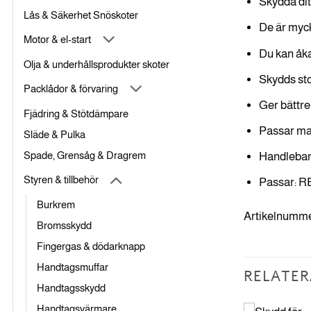
Skydda ditt
Lås & Säkerhet Snöskoter
De är myck
Motor & el-start
Du kan åka 
Olja & underhållsprodukter skoter
Skydds sto
Packlådor & förvaring
Ger bättre
Fjädring & Stötdämpare
Passar ma
Släde & Pulka
Spade, Grensåg & Dragrem
Handlebar
Styren & tillbehör
Passar: R
Burkrem
Artikelnumme
Bromsskydd
Fingergas & dödarknapp
Handtagsmuffar
RELATER
Handtagsskydd
Handtagsvärmare