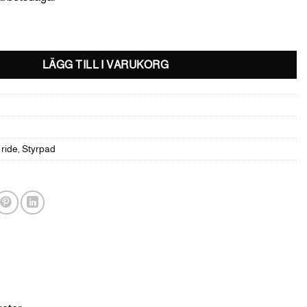
ängd
LÄGG TILL I VARUKORG
ride
,
Styrpad