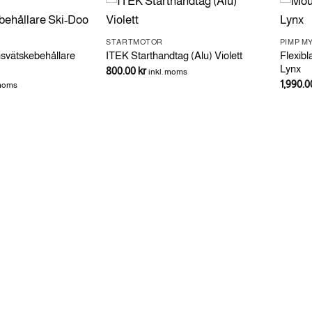
STARTMOTOR
PIMP MY
svätskebehållare
Flexib
ITEK Starthandtag (Alu) Violett
Lynx
800.00
kr
inkl. moms
1,990.
 moms