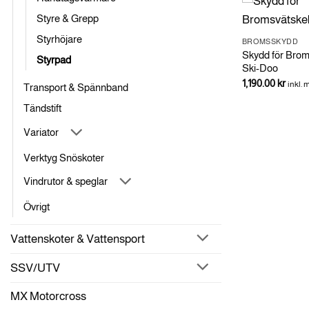
Styre & Grepp
amo
Styrhöjare
BROMSSKYDD
BROMSSKYDD
Munster Bromsvätskebehållare Ski-
Skydd för Brom
Styrpad
Doo
Ski-Doo
1,960.00
kr
1,190.00
kr
inkl. moms
inkl.
Transport & Spännband
Tändstift
Variator
Verktyg Snöskoter
Vindrutor & speglar
Övrigt
Vattenskoter & Vattensport
SSV/UTV
MX Motorcross