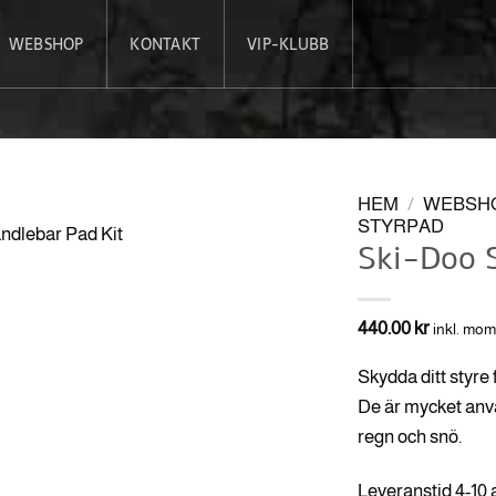
WEBSHOP
KONTAKT
VIP-KLUBB
HEM
/
WEBSH
STYRPAD
Ski-Doo 
440.00
kr
inkl. mo
Skydda ditt styre 
De är mycket anvä
regn och snö.
Leveranstid 4-10