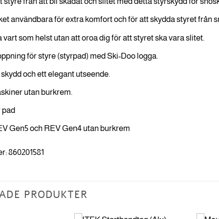
 styre från att bli skadat och slitet med detta styrskydd för snös
et användbara för extra komfort och för att skydda styret från s
vart som helst utan att oroa dig för att styret ska vara slitet.
ppning för styre (styrpad) med Ski-Doo logga.
 skydd och ett elegant utseende.
skiner utan burkrem.
 pad
EV Gen5 och REV Gen4 utan burkrem
r: 860201581
ADE PRODUKTER