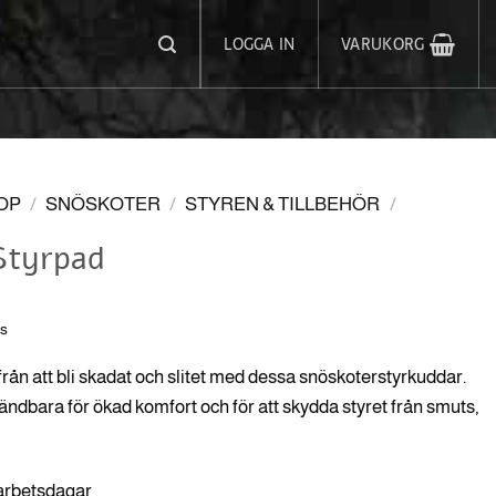
LOGGA IN
VARUKORG
OP
/
SNÖSKOTER
/
STYREN & TILLBEHÖR
/
Styrpad
ms
från att bli skadat och slitet med dessa snöskoterstyrkuddar.
ndbara för ökad komfort och för att skydda styret från smuts,
 arbetsdagar