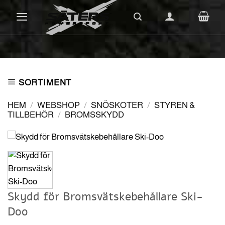
Skip
to
content
SORTIMENT
HEM
/
WEBSHOP
/
SNÖSKOTER
/
STYREN &
TILLBEHÖR
/
BROMSSKYDD
Skydd för Bromsvätskebehållare Ski-
Doo