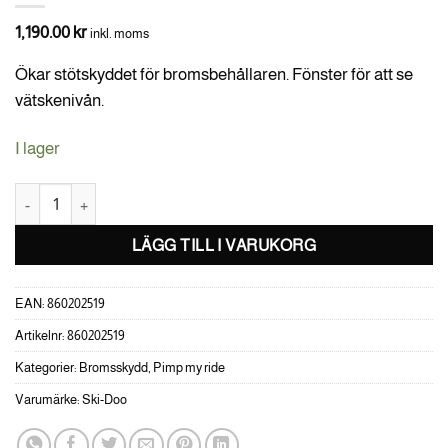
1,190.00
kr
inkl. moms
Ökar stötskyddet för bromsbehållaren.
Fönster för att se
vätskenivån.
I lager
Skydd för Bromsvätskebehållare Ski-Doo mängd
LÄGG TILL I VARUKORG
EAN:
860202519
Artikelnr:
860202519
Kategorier:
Bromsskydd
,
Pimp my ride
Varumärke:
Ski-Doo