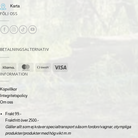
Karta
FÖLJ OSS
BETALNINGSALTERNATIV
Klarna
MasterCard
Swish
Visa
(SE)
INFORMATION
Köpvillkor
Integritetspolicy
Om oss
Frakt 99:-
Fraktfritt över 2500:-
Gäller allt som ej kräver specialtransport såsom fordon/vagnar, otympliga
produkter/produkter med hög vikt m.m