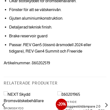
Ökar stötskyddet för bromsbehållaren.
Fönster för att se vätskenivån.
Gjuten aluminiumkonstruktion.
Detaljerad teknisk finish.
Brake reservoir guard
Passar: REV Gen5 (lössnö årsmodell 2024 eller
tidigare), REV Gen4 Summit och Freeride
Artikelnummer: 860202519
RELATERADE PRODUKTER
PIMP MY RIDE
-20%
FOX Boggiestötdämpare 2.0
BROMSSKYDD