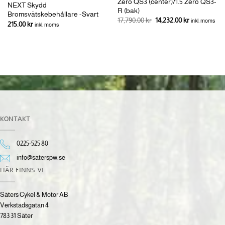
Zero QS3 (center)/1.5 Zero QS3-
NEXT Skydd
R (bak)
Bromsvätskebehållare -Svart
Det
Det
17,790.00
kr
14,232.00
kr
inkl. moms
215.00
kr
inkl. moms
ursprungliga
nuvarande
priset
priset
var:
är:
17,790.00 kr.
14,232.00 kr.
KONTAKT
0225-525 80
info@saterspw.se
HÄR FINNS VI
Säters Cykel & Motor AB
Verkstadsgatan 4
783 31 Säter