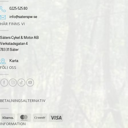
0225-525 80
info@saterspw.se
HÄR FINNS VI
Säters Cykel & Motor AB
Verkstadsgatan 4
783 31 Säter
Karta
FÖLJ OSS
BETALNINGSALTERNATIV
Klarna
MasterCard
Swish
Visa
(SE)
INFORMATION