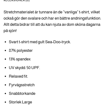
RECENSIONER (0)
Stretchmaterialet är tunnare än de ”vanliga” t-shirt, vilket
också gör den svalare och har en bättre andningsfunktion.
Allt detta bidrar till att du kan njuta av dom sköna dagarna
på sjön!
Svart t-shirt med gult Sea-Doo-tryck.
87% polyester
13% spandex
UV skydd: 50 UPF.
Relaxed fit.
Fyrvägsstretch
Snabbtorkande
Storlek Large