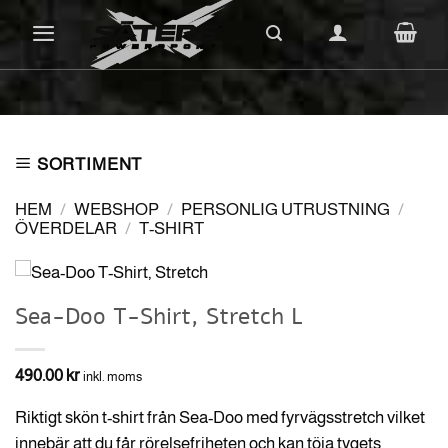
Skip
to
content
SORTIMENT
HEM
/
WEBSHOP
/
PERSONLIG UTRUSTNING
/
ÖVERDELAR
/
T-SHIRT
Sea-Doo T-Shirt, Stretch L
490.00
kr
inkl. moms
Riktigt skön t-shirt från Sea-Doo med fyrvägsstretch vilket
innebär att du får rörelsefriheten och kan töja tygets