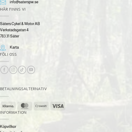
info@saterspw.se
HÄR FINNS VI
Säters Cykel & Motor AB
Verkstadsgatan 4
783 31 Säter
Karta
FÖLJ OSS
BETALNINGSALTERNATIV
Klarna
MasterCard
Swish
Visa
(SE)
INFORMATION
Köpvillkor