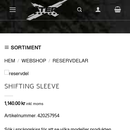
Skip
to
content
SORTIMENT
HEM
/
WEBSHOP
/
RESERVDELAR
SHIFTING SLEEVE
1,140.00
kr
inkl. moms
Artikelnummer: 420257954
Sök i sprängskiss för att se vilka modeller produkten