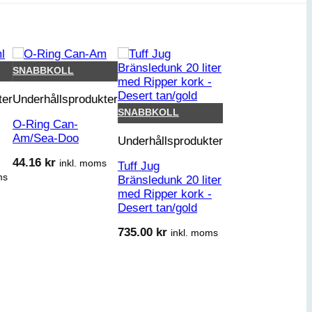
SNABBKOLL
ter
Underhållsprodukter
SNABBKOLL
O-Ring Can-
Am/Sea-Doo
Underhållsprodukter
44.16
kr
inkl. moms
Tuff Jug
ms
Bränsledunk 20 liter
med Ripper kork -
Desert tan/gold
735.00
kr
inkl. moms