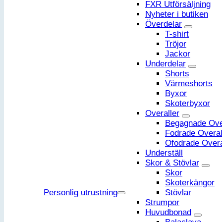
FXR Utförsäljning
Nyheter i butiken
Överdelar
T-shirt
Tröjor
Jackor
Underdelar
Shorts
Värmeshorts
Byxor
Skoterbyxor
Overaller
Begagnade Ove
Fodrade Overal
Ofodrade Overa
Underställ
Skor & Stövlar
Skor
Skoterkängor
Personlig utrustning
Stövlar
Strumpor
Huvudbonad