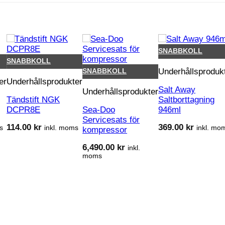
SNABBKOLL
SNABBKOLL
Underhållsproduk
SNABBKOLL
er
Underhållsprodukter
Salt Away
Underhållsprodukter
Tändstift NGK
Saltborttagning
DCPR8E
Sea-Doo
946ml
Servicesats för
114.00
kr
369.00
kr
s
inkl. moms
inkl. mo
kompressor
6,490.00
kr
inkl.
moms