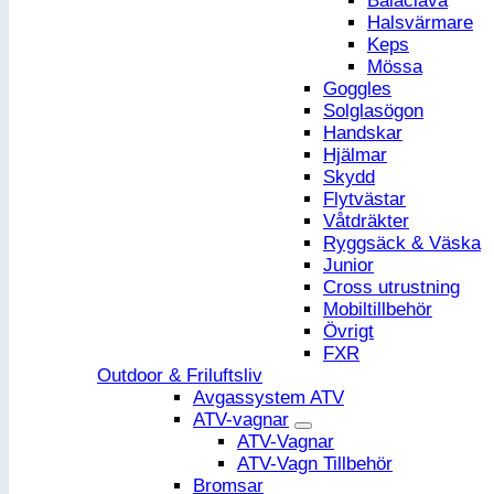
Balaclava
Halsvärmare
Keps
Mössa
Goggles
Solglasögon
Handskar
Hjälmar
Skydd
Flytvästar
Våtdräkter
Ryggsäck & Väska
Junior
Cross utrustning
Mobiltillbehör
Övrigt
FXR
Outdoor & Friluftsliv
Avgassystem ATV
ATV-vagnar
ATV-Vagnar
ATV-Vagn Tillbehör
Bromsar