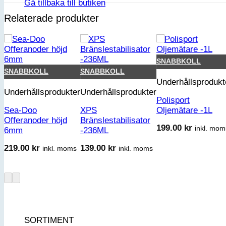
Gå tillbaka till butiken
Relaterade produkter
SNABBKOLL
SNABBKOLL
SNABBKOLL
Underhållsprodukt
Underhållsprodukter
Underhållsprodukter
Polisport
Sea-Doo
XPS
Oljemätare -1L
Offeranoder höjd
Bränslestabilisator
199.00
kr
inkl. mom
6mm
-236ML
219.00
kr
139.00
kr
inkl. moms
inkl. moms
SORTIMENT