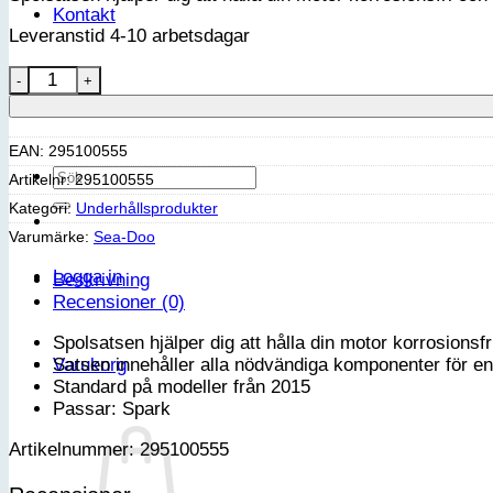
Kontakt
Leveranstid 4-10 arbetsdagar
Sea-Doo Spolsats -Spark mängd
VIP-klubb
EAN:
295100555
Sök
Artikelnr:
295100555
efter:
Kategori:
Underhållsprodukter
Varumärke:
Sea-Doo
Logga in
Beskrivning
Recensioner (0)
Spolsatsen hjälper dig att hålla din motor korrosions
Varukorg
Satsen innehåller alla nödvändiga komponenter för en
Standard på modeller från 2015
Passar: Spark
Artikelnummer: 295100555