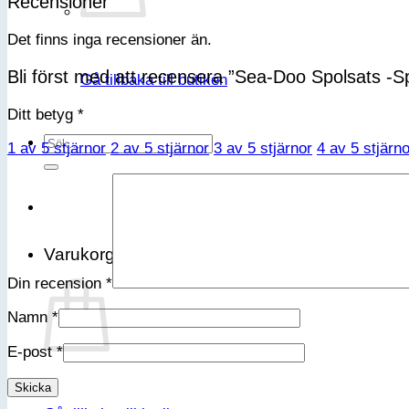
Recensioner
Det finns inga recensioner än.
Bli först med att recensera ”Sea-Doo Spolsats -S
Gå tillbaka till butiken
Ditt betyg
*
Sök
1 av 5 stjärnor
2 av 5 stjärnor
3 av 5 stjärnor
4 av 5 stjärno
efter:
Varukorg
Din recension
*
Namn
*
E-post
*