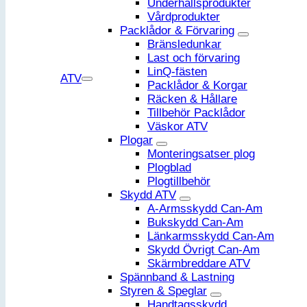
Underhållsprodukter
Vårdprodukter
Packlådor & Förvaring
Bränsledunkar
Last och förvaring
LinQ-fästen
ATV
Packlådor & Korgar
Räcken & Hållare
Tillbehör Packlådor
Väskor ATV
Plogar
Monteringsatser plog
Plogblad
Plogtillbehör
Skydd ATV
A-Armsskydd Can-Am
Bukskydd Can-Am
Länkarmsskydd Can-Am
Skydd Övrigt Can-Am
Skärmbreddare ATV
Spännband & Lastning
Styren & Speglar
Handtagsskydd