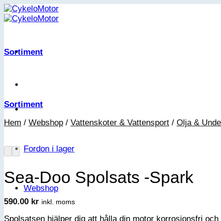
Skip
to
content
Sortiment
Sortiment
Hem
/
Webshop
/
Vattenskoter & Vattensport
/
Olja & Unde
Fordon i lager
Sea-Doo Spolsats -Spark
Webshop
590.00
kr
inkl. moms
Spolsatsen hjälper dig att hålla din motor korrosionsfri o