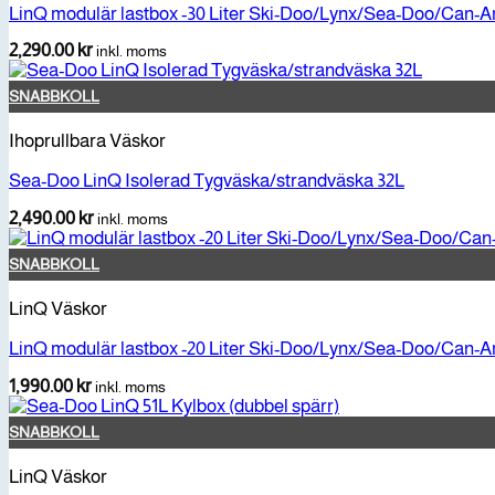
LinQ modulär lastbox -30 Liter Ski-Doo/Lynx/Sea-Doo/Can-
2,290.00
kr
inkl. moms
SNABBKOLL
Ihoprullbara Väskor
Sea-Doo LinQ Isolerad Tygväska/strandväska 32L
2,490.00
kr
inkl. moms
SNABBKOLL
LinQ Väskor
LinQ modulär lastbox -20 Liter Ski-Doo/Lynx/Sea-Doo/Can-
1,990.00
kr
inkl. moms
SNABBKOLL
LinQ Väskor