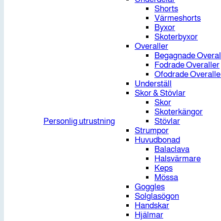
Shorts
Värmeshorts
Byxor
Skoterbyxor
Overaller
Begagnade Overal
Fodrade Overaller
Ofodrade Overalle
Underställ
Skor & Stövlar
Skor
Skoterkängor
Personlig utrustning
Stövlar
Strumpor
Huvudbonad
Balaclava
Halsvärmare
Keps
Mössa
Goggles
Solglasögon
Handskar
Hjälmar