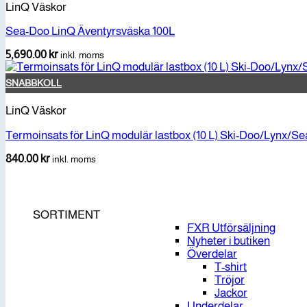
LinQ Väskor
Sea-Doo LinQ Äventyrsväska 100L
5,690.00
kr
inkl. moms
SNABBKOLL
LinQ Väskor
Termoinsats för LinQ modulär lastbox (10 L) Ski-Doo/Lynx/
840.00
kr
inkl. moms
SORTIMENT
FXR Utförsäljning
Nyheter i butiken
Överdelar
T-shirt
Tröjor
Jackor
Underdelar