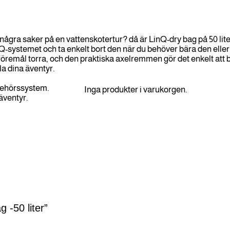
ågra saker på en vattenskotertur? då är LinQ-dry bag på 50 liter 
systemet och ta enkelt bort den när du behöver bära den eller nä
föremål torra, och den praktiska axelremmen gör det enkelt att 
la dina äventyr.
behörssystem.
Inga produkter i varukorgen.
 äventyr.
 -50 liter”