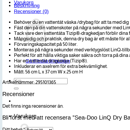
Varukorg
Beskrivning
Recensioner (0)
Behöver du en vattentät väska /drybag för att ta med dig n
Fäst den på din vattenskoter på några sekunder med LinQ-
Tack vare den vattentäta Tizip®-dragkedjan förblir dina 
Mångsidig och praktisk, denna dry bag är ett måste för al
Förvaringskapacitet på 50 liter.
Monteras på några sekunder med verktygslöst LinQ-till
Perfekt för att hålla viktiga saker säkra och torra på dina
Har en vattentät dragkedja (Tizip®).
Gå tillbaka till butiken
Inkluderar en axelrem för extra bekvämlighet.
Mått: 56 cm L x 37 cm W x 25 cm H
Sök
Artikelnummer: 295101365
efter:
Recensioner
Det finns inga recensioner än.
Varukorg
Bli först med att recensera ”Sea-Doo LinQ Dry Bag
Ditt betyg
*