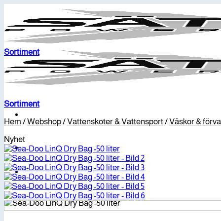
Skip
to
content
Sortiment
Sortiment
Hem
/
Webshop
/
Vattenskoter & Vattensport
/
Väskor & förva
Nyhet
Fordon i lager