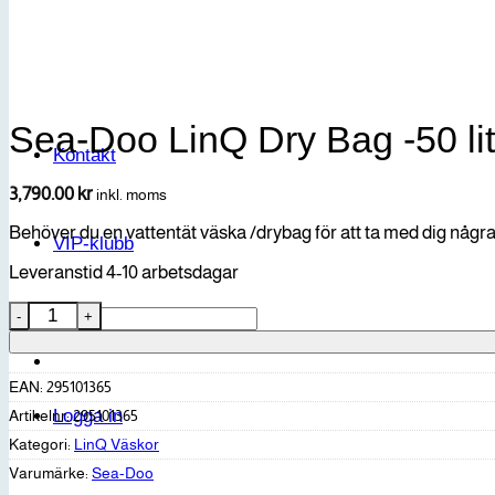
Webshop
Sea-Doo LinQ Dry Bag -50 lit
Kontakt
3,790.00
kr
inkl. moms
Behöver du en vattentät väska /drybag för att ta med dig några 
VIP-klubb
Leveranstid 4-10 arbetsdagar
Sea-Doo LinQ Dry Bag -50 liter mängd
Sök
efter:
EAN:
295101365
Logga in
Artikelnr:
295101365
Kategori:
LinQ Väskor
Varumärke:
Sea-Doo