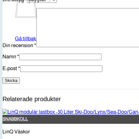
Gå tillbaka till butiken
Din recension
*
Namn
*
E-post
*
Relaterade produkter
SNABBKOLL
LinQ Väskor