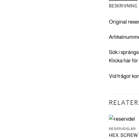
BESKRIVNING
Original rese
Artikelnumme
Sök i sprängs
Klicka här för
Vid frågor ko
RELATER
RESERVDELAR
RESERVDELAR
O-Ring
HEX. SCREW M