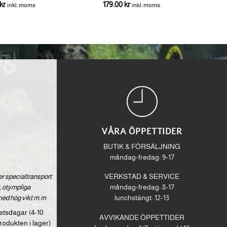
kr
179.00
kr
inkl. moms
inkl. moms
VÅRA ÖPPETTIDER
BUTIK & FÖRSÄLJNING
måndag-fredag: 9-17
ver specialtransport
VERKSTAD & SERVICE
 otympliga
måndag-fredag: 8-17
med hög vikt m.m
lunchstängt: 12-13
etsdagar (4-10
AVVIKANDE ÖPPETTIDER
rodukten i lager)