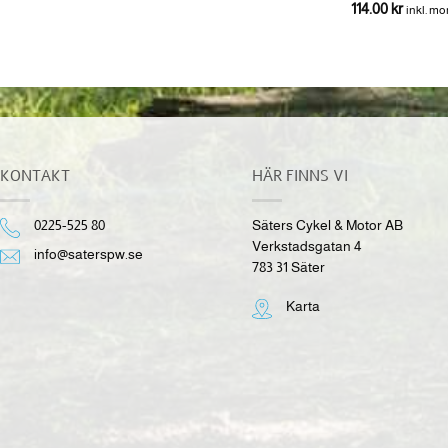
0.00
kr
114.00
kr
inkl. moms
inkl. m
KONTAKT
HÄR FINNS VI
0225-525 80
Säters Cykel & Motor AB
Verkstadsgatan 4
info@saterspw.se
783 31 Säter
Karta