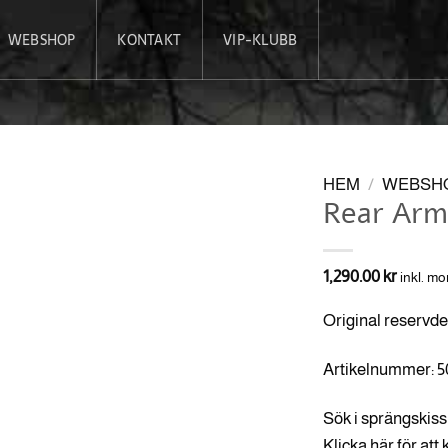
WEBSHOP
KONTAKT
VIP-KLUBB
HEM
/
WEBSH
Rear Arm
1,290.00
kr
inkl. m
Original reservde
Artikelnummer: 5
Sök i sprängskiss 
Klicka här för att