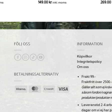
149.00
kr
269.00
oms
inkl. moms
FÖLJ OSS
INFORMATION
Köpvillkor
Integritetspolicy
Om oss
BETALNINGSALTERNATIV
Frakt 99:-
Fraktfritt över 2500:-
Gäller allt som ej krä
Klarna
MasterCard
Swish
Visa
såsom fordon/vagnar,
(SE)
produkter/produkter 
Leveranstid 2-4 arb
dagar om vi ej har p