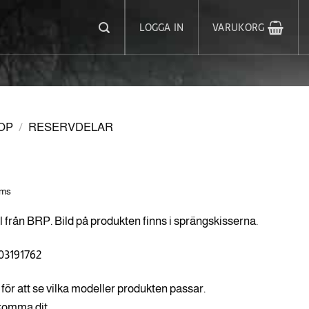
LOGGA IN
VARUKORG
OP
/
RESERVDELAR
oms
l från BRP. Bild på produkten finns i sprängskisserna.
03191762
för att se vilka modeller produkten passar.
 komma dit.