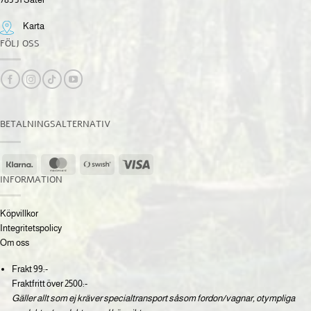
Karta
FÖLJ OSS
BETALNINGSALTERNATIV
Klarna
MasterCard
Swish
Visa
(SE)
INFORMATION
Köpvillkor
Integritetspolicy
Om oss
Frakt 99:-
Fraktfritt över 2500:-
Gäller allt som ej kräver specialtransport såsom fordon/vagnar, otympliga