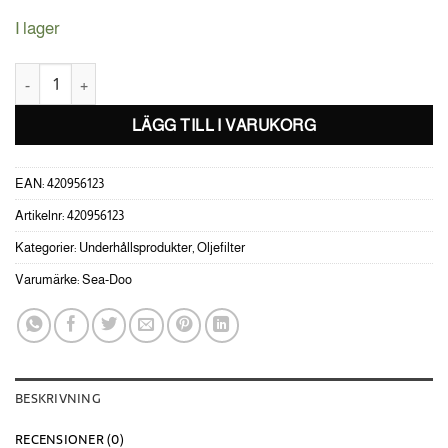
I lager
Sea-Doo Oljefilter till Rotax 900 ACE-motor mängd
LÄGG TILL I VARUKORG
EAN:
420956123
Artikelnr:
420956123
Kategorier:
Underhållsprodukter
,
Oljefilter
Varumärke:
Sea-Doo
BESKRIVNING
RECENSIONER (0)