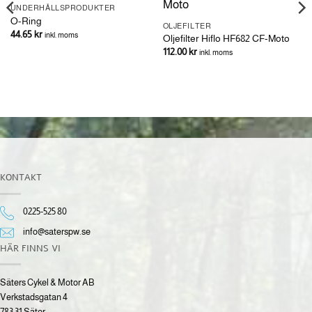
UNDERHÅLLSPRODUKTER
O-Ring
OLJEFILTER
44.65
kr
inkl. moms
Oljefilter Hiflo HF682 CF-Moto
112.00
kr
inkl. moms
KONTAKT
0225-525 80
info@saterspw.se
HÄR FINNS VI
Säters Cykel & Motor AB
Verkstadsgatan 4
783 31 Säter