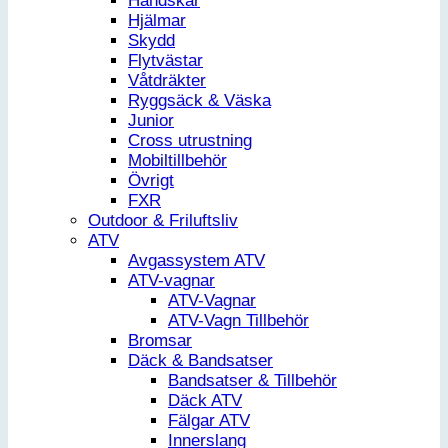
Handskar
Hjälmar
Skydd
Flytvästar
Våtdräkter
Ryggsäck & Väska
Junior
Cross utrustning
Mobiltillbehör
Övrigt
FXR
Outdoor & Friluftsliv
ATV
Avgassystem ATV
ATV-vagnar
ATV-Vagnar
ATV-Vagn Tillbehör
Bromsar
Däck & Bandsatser
Bandsatser & Tillbehör
Däck ATV
Fälgar ATV
Innerslang