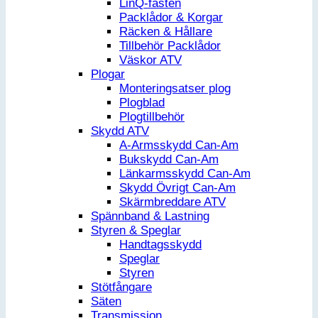
LinQ-fästen
Packlådor & Korgar
Räcken & Hållare
Tillbehör Packlådor
Väskor ATV
Plogar
Monteringsatser plog
Plogblad
Plogtillbehör
Skydd ATV
A-Armsskydd Can-Am
Bukskydd Can-Am
Länkarmsskydd Can-Am
Skydd Övrigt Can-Am
Skärmbreddare ATV
Spännband & Lastning
Styren & Speglar
Handtagsskydd
Speglar
Styren
Stötfångare
Säten
Transmission