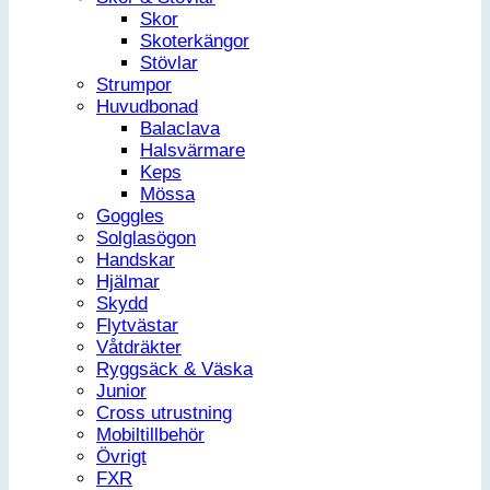
Skor
Skoterkängor
Stövlar
Strumpor
Huvudbonad
Balaclava
Halsvärmare
Keps
Mössa
Goggles
Solglasögon
Handskar
Hjälmar
Skydd
Flytvästar
Våtdräkter
Ryggsäck & Väska
Junior
Cross utrustning
Mobiltillbehör
Övrigt
FXR