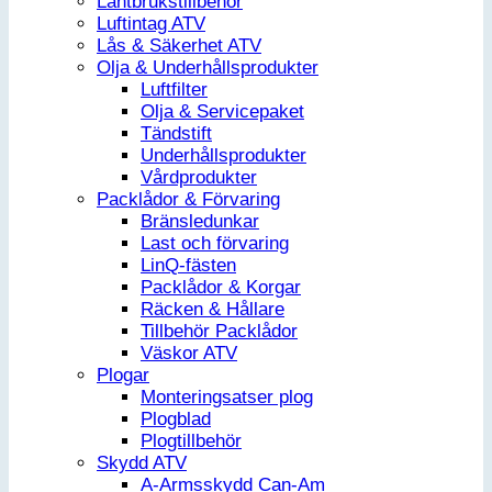
Lantbrukstillbehör
Luftintag ATV
Lås & Säkerhet ATV
Olja & Underhållsprodukter
Luftfilter
Olja & Servicepaket
Tändstift
Underhållsprodukter
Vårdprodukter
Packlådor & Förvaring
Bränsledunkar
Last och förvaring
LinQ-fästen
Packlådor & Korgar
Räcken & Hållare
Tillbehör Packlådor
Väskor ATV
Plogar
Monteringsatser plog
Plogblad
Plogtillbehör
Skydd ATV
A-Armsskydd Can-Am