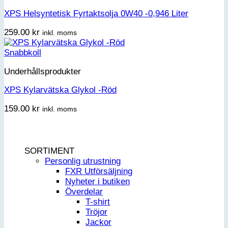
XPS Helsyntetisk Fyrtaktsolja 0W40 -0,946 Liter
259.00
kr
inkl. moms
Snabbkoll
Underhållsprodukter
XPS Kylarvätska Glykol -Röd
159.00
kr
inkl. moms
SORTIMENT
Personlig utrustning
FXR Utförsäljning
Nyheter i butiken
Överdelar
T-shirt
Tröjor
Jackor