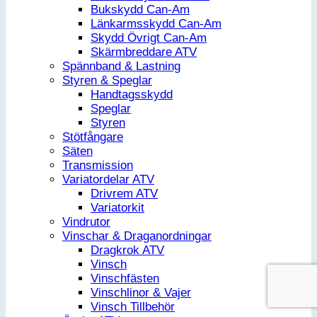
Bukskydd Can-Am
Länkarmsskydd Can-Am
Skydd Övrigt Can-Am
Skärmbreddare ATV
Spännband & Lastning
Styren & Speglar
Handtagsskydd
Speglar
Styren
Stötfångare
Säten
Transmission
Variatordelar ATV
Drivrem ATV
Variatorkit
Vindrutor
Vinschar & Draganordningar
Dragkrok ATV
Vinsch
Vinschfästen
Vinschlinor & Vajer
Vinsch Tillbehör