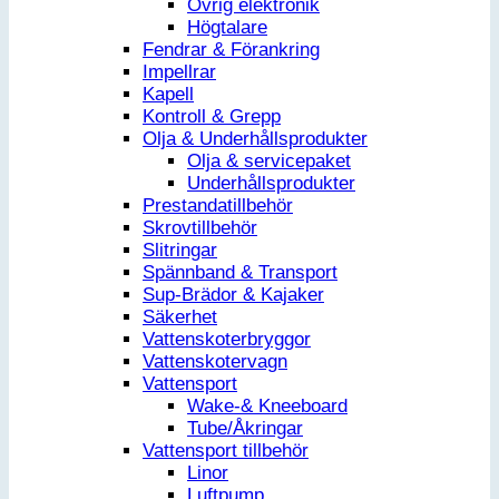
Övrig elektronik
Högtalare
Fendrar & Förankring
Impellrar
Kapell
Kontroll & Grepp
Olja & Underhållsprodukter
Olja & servicepaket
Underhållsprodukter
Prestandatillbehör
Skrovtillbehör
Slitringar
Spännband & Transport
Sup-Brädor & Kajaker
Säkerhet
Vattenskoterbryggor
Vattenskotervagn
Vattensport
Wake-& Kneeboard
Tube/Åkringar
Vattensport tillbehör
Linor
Luftpump