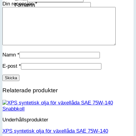
Din recension
*
Förnamn
Efternamn
Kön
Jag accepterar integritetspolicyn
Namn
*
E-post
*
Relaterade produkter
Snabbkoll
Underhållsprodukter
XPS syntetisk olja för växellåda SAE 75W-140