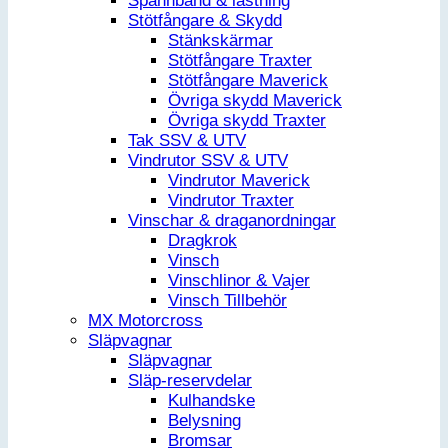
Spännband & lastning
Stötfångare & Skydd
Stänkskärmar
Stötfångare Traxter
Stötfångare Maverick
Övriga skydd Maverick
Övriga skydd Traxter
Tak SSV & UTV
Vindrutor SSV & UTV
Vindrutor Maverick
Vindrutor Traxter
Vinschar & draganordningar
Dragkrok
Vinsch
Vinschlinor & Vajer
Vinsch Tillbehör
MX Motorcross
Släpvagnar
Släpvagnar
Släp-reservdelar
Kulhandske
Belysning
Bromsar