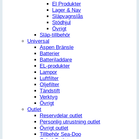
El Produkter
Lager & Nav
Släpvagnslås
Stödhjul
Övrigt
Släp-tillbehör
Universal
Aspen Bränsle
Batterier
Batteriladdare
EL-produkter
Lampor
Luftfilter
Oljefilter
Tändstift
Verktyg
Övrigt
Outlet
Reservdelar outlet
Personlig utrustning outlet
Övrigt outlet
Tillbehör Sea-Doo