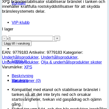
XPS bränslestabilisator stabiliserar bränslet i tanken och
Kontakt
innehåller kraftfulla rostskyddstillsatser för att skydda
bränslesystemets delar.
VIP-klubb
I lager
XPS
Sök
Bränslestabilisator
efter:
Lägg till i varukorg
-236ML
EAN:
9779183
Artikelnr:
9779183
Kategorier:
mängd
Underhållsprodukter
,
Underhållsprodukter
,
Logga in
Underhållsprodukter
,
Olja & underhållsprodukter skoter
Varumärke:
XPS
Beskrivning
Varukorg
Recensioner (0)
Kompatibel med etanol och stabiliserar bränslet i
tanken så att det inte bryts ned och orsakar
startsvårigheter, tvekan vid gaspådrag och ojämn
gång.