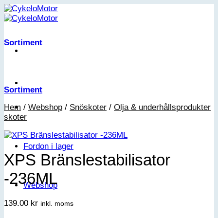
Skip
to
content
Sortiment
Sortiment
Hem
/
Webshop
/
Snöskoter
/
Olja & underhållsprodukter
skoter
Fordon i lager
XPS Bränslestabilisator
-236ML
Webshop
139.00
kr
inkl. moms