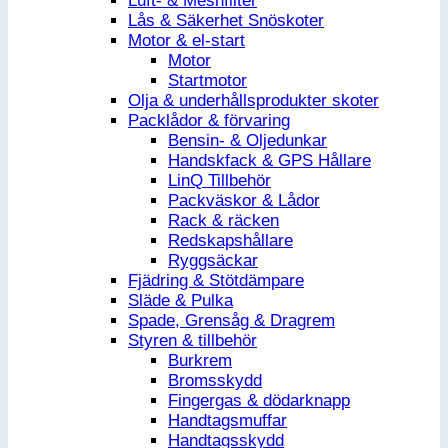
Luft- & Meshfilter
Lås & Säkerhet Snöskoter
Motor & el-start
Motor
Startmotor
Olja & underhållsprodukter skoter
Packlådor & förvaring
Bensin- & Oljedunkar
Handskfack & GPS Hållare
LinQ Tillbehör
Packväskor & Lådor
Rack & räcken
Redskapshållare
Ryggsäckar
Fjädring & Stötdämpare
Släde & Pulka
Spade, Grensåg & Dragrem
Styren & tillbehör
Burkrem
Bromsskydd
Fingergas & dödarknapp
Handtagsmuffar
Handtagsskydd