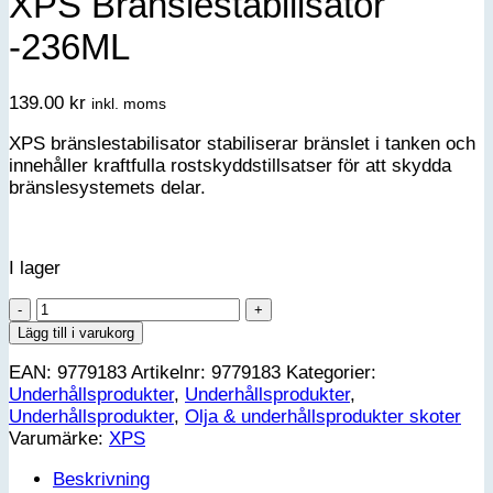
XPS Bränslestabilisator
-236ML
139.00
kr
inkl. moms
XPS bränslestabilisator stabiliserar bränslet i tanken och
innehåller kraftfulla rostskyddstillsatser för att skydda
bränslesystemets delar.
I lager
XPS
Bränslestabilisator
Lägg till i varukorg
-236ML
EAN:
9779183
Artikelnr:
9779183
Kategorier:
mängd
Underhållsprodukter
,
Underhållsprodukter
,
Underhållsprodukter
,
Olja & underhållsprodukter skoter
Varumärke:
XPS
Beskrivning