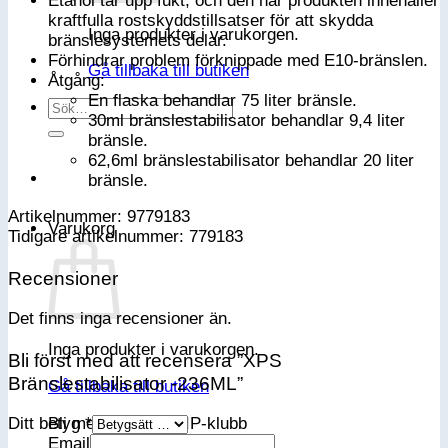
Etanol tar upp fukt, och den här produkten innehåller
kraftfulla rostskyddstillsatser för att skydda
Inga produkter i varukorgen.
bränslesystemets delar.
Förhindrar problem förknippade med E10-bränslen.
Gå tillbaka till butiken
Åtgång:
En flaska behandlar 75 liter bränsle.
Sök
30ml bränslestabilisator behandlar 9,4 liter
efter:
bränsle.
62,6ml bränslestabilisator behandlar 20 liter
bränsle.
Artikelnummer: 9779183
Varukorg
Tidigare artikelnummer: 779183
Recensioner
Det finns inga recensioner än.
Inga produkter i varukorgen.
Bli först med att recensera ”XPS
Bränslestabilisator -236ML”
Gå tillbaka till butiken
Bli medlem i vår VIP-klubb
Ditt betyg
*
Email