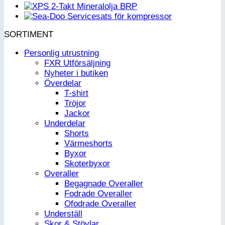
SORTIMENT
Personlig utrustning
FXR Utförsäljning
Nyheter i butiken
Överdelar
T-shirt
Tröjor
Jackor
Underdelar
Shorts
Värmeshorts
Byxor
Skoterbyxor
Overaller
Begagnade Overaller
Fodrade Overaller
Ofodrade Overaller
Underställ
Skor & Stövlar