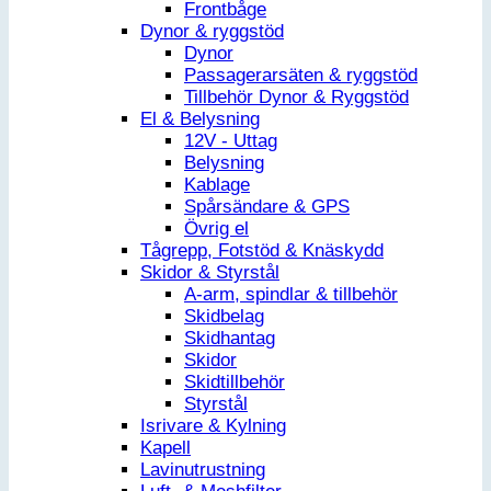
Frontbåge
Dynor & ryggstöd
Dynor
Passagerarsäten & ryggstöd
Tillbehör Dynor & Ryggstöd
El & Belysning
12V - Uttag
Belysning
Kablage
Spårsändare & GPS
Övrig el
Tågrepp, Fotstöd & Knäskydd
Skidor & Styrstål
A-arm, spindlar & tillbehör
Skidbelag
Skidhantag
Skidor
Skidtillbehör
Styrstål
Isrivare & Kylning
Kapell
Lavinutrustning