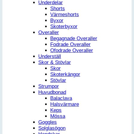
Underdelar
Shorts
Värmeshorts
Byxor
Skoterbyxor
Overaller
Begagnade Overaller
Fodrade Overaller
Ofodrade Overaller
Underställ
Skor & Stövlar
Skor
Skoterkängor
Stövlar
Strumpor
Huvudbonad
Balaclava
Halsvärmare
Keps
Mössa
Goggles
Solglasögon