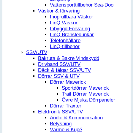
Vattensporttillbehör Sea-Doo
Väskor & förvaring
Ihoprullbara Väskor
LinQ Väskor
Inbyggd Förvaring
LinQ Bränsledunkar
Telefonhållare
LinQ-tillbehör
SSV/UTV
Bakruta & Bakre Vindskydd
Drivband SSV/UTV
Däck & fälgar SSV/UTV
Dörrar SSV & UTV
Dörrar Maverick
Sportdörrar Maverick
Trail Dörrar Maverick
Övre Mjuka Dörrpaneler
Dörrar Traxter
Elektronik SSV/UTV
Audio & Kommunikation
Belysning
Värme & Kupé