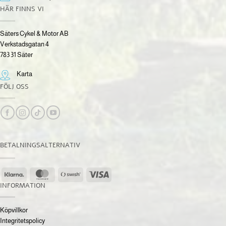
HÄR FINNS VI
Säters Cykel & Motor AB
Verkstadsgatan 4
783 31 Säter
Karta
FÖLJ OSS
BETALNINGSALTERNATIV
Klarna
MasterCard
Swish
Visa
(SE)
INFORMATION
Köpvillkor
Integritetspolicy