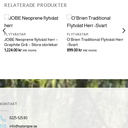
RELATERADE PRODUKTER
FLYTVÄSTAR
FLYTVÄSTAR
JOBE Neoprene flytväst herr –
O’Brien Traditional Flytväst Herr
Graphite Grå – Stora storlekar
-Svart
1,224.00
kr
899.00
kr
inkl. moms
inkl. moms
KONTAKT
0225-525 80
info@saterspw.se