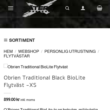
Skip
to
content
SORTIMENT
HEM
/
WEBSHOP
/
PERSONLIG UTRUSTNING
/
FLYTVÄSTAR
Obrien Traditional Black BioLite
Flytväst -XS
899.00
kr
inkl. moms
O’Briens Traditional BioLite är en bekväm, miljövänlig