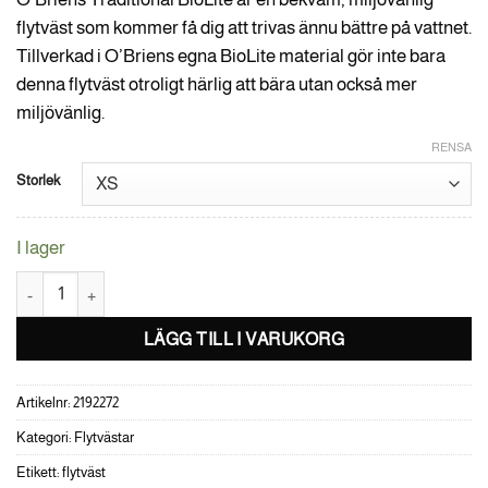
flytväst som kommer få dig att trivas ännu bättre på vattnet.
Tillverkad i O’Briens egna BioLite material gör inte bara
denna flytväst otroligt härlig att bära utan också mer
miljövänlig.
RENSA
Storlek
I lager
Obrien Traditional Black BioLite Flytväst -XS mängd
LÄGG TILL I VARUKORG
Artikelnr:
2192272
Kategori:
Flytvästar
Etikett:
flytväst