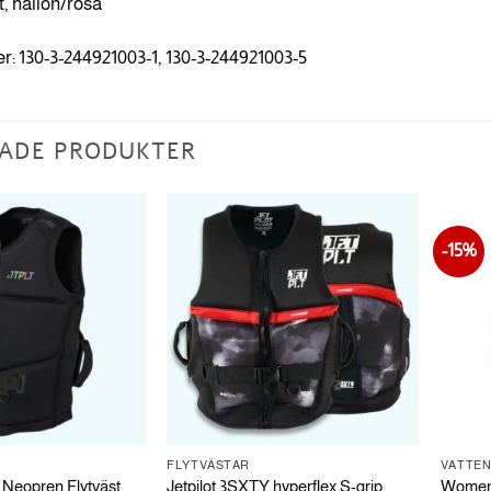
t, hallon/rosa
: 130-3-244921003-1, 130-3-244921003-5
ADE PRODUKTER
-15%
FLYTVÄSTAR
VATTEN
 Neopren Flytväst
Jetpilot 3SXTY hyperflex S-grip
Women 