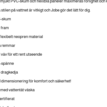
jukt PVC-skum och fleixbla paneler maximeras rörlighet och kä
 stilen på vattnet är vitkigt och Jobe gör det lätt för dig.
C-skum
 fram
flexibelt neopren material
a remmar
 väv för ett rent utseende
-spänne
 dragkedja
 dimensionering för komfort och säkerhet!
i med vattentät väska
rtifierat