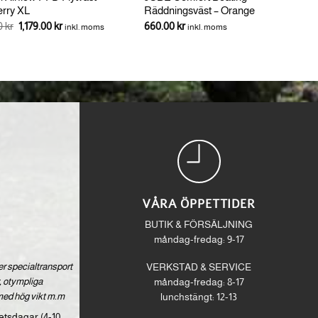
rry XL
Räddningsväst – Orange
Det
Det
00
kr
1,179.00
kr
660.00
kr
inkl. moms
inkl. moms
ursprungliga
nuvarande
priset
priset
var:
är:
1,390.00 kr.
1,179.00 kr.
VÅRA ÖPPETTIDER
BUTIK & FÖRSÄLJNING
måndag-fredag: 9-17
ver specialtransport
VERKSTAD & SERVICE
 otympliga
måndag-fredag: 8-17
med hög vikt m.m
lunchstängt: 12-13
etsdagar (4-10