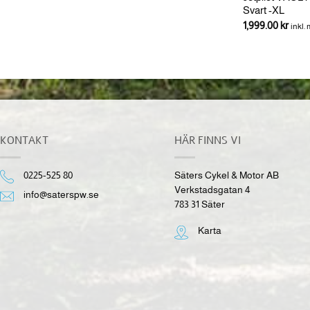
Impactväst med 50N
Svart -XL
1,599.00
kr
1,999.00
kr
inkl. moms
inkl.
KONTAKT
HÄR FINNS VI
0225-525 80
Säters Cykel & Motor AB
Verkstadsgatan 4
info@saterspw.se
783 31 Säter
Karta