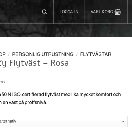
LOGGA IN
VARUKORG
OP
/
PERSONLIG UTRUSTNING
/
FLYTVÄSTAR
y Flytväst – Rosa
oms
n 50 N ISO-certifierad flytväst med lika mycket komfort och
en väst på proffsnivå.