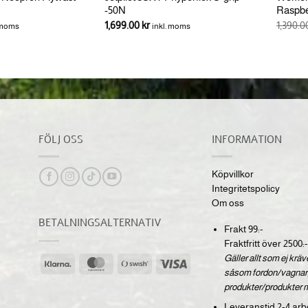
-50N
Raspbe
1,699.00
kr
1,390.
 moms
inkl. moms
FÖLJ OSS
INFORMATION
Köpvillkor
Integritetspolicy
Om oss
BETALNINGSALTERNATIV
Frakt 99:-
Fraktfritt över 2500:-
Gäller allt som ej krä
Klarna
MasterCard
Swish
Visa
såsom fordon/vagnar,
(SE)
produkter/produkter 
Leveranstid 2-4 arb