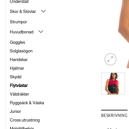
Underställ
Skor & Stövlar
Strumpor
Huvudbonad
Goggles
Solglasögon
Handskar
Hjälmar
Skydd
Flytvästar
Våtdräkter
Ryggsäck & Väska
Junior
BESKRIVNING
Cross utrustning
Mobiltillbehör