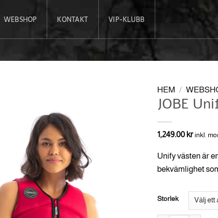
WEBSHOP
KONTAKT
VIP-KLUBB
HEM
/
WEBSH
JOBE Unif
1,249.00
kr
inkl. m
Unify västen är e
bekvämlighet som 
Storlek