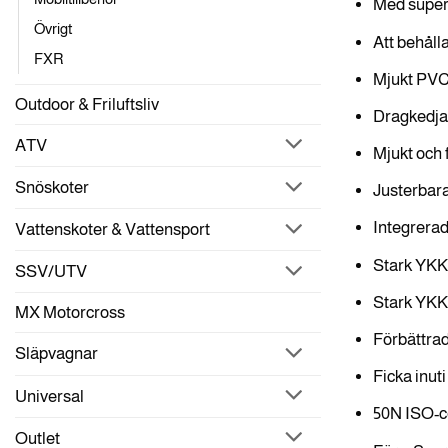
Med superm
Övrigt
Att behålla
FXR
Mjukt PV
Outdoor & Friluftsliv
Dragkedja
ATV
Mjukt och 
Snöskoter
Justerbar
Integrerad
Vattenskoter & Vattensport
Stark YKK
SSV/UTV
Stark YKK
MX Motorcross
Förbättrad
Släpvagnar
Ficka inut
Universal
50N ISO-ce
Outlet