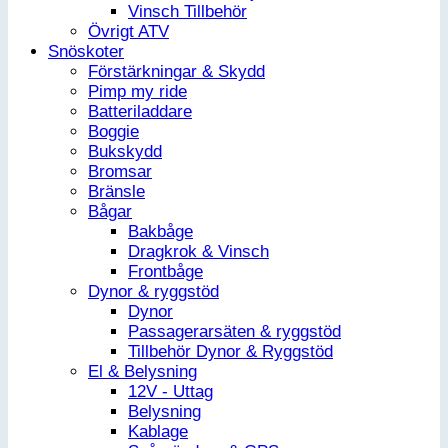
Vinsch Tillbehör
Övrigt ATV
Snöskoter
Förstärkningar & Skydd
Pimp my ride
Batteriladdare
Boggie
Bukskydd
Bromsar
Bränsle
Bågar
Bakbåge
Dragkrok & Vinsch
Frontbåge
Dynor & ryggstöd
Dynor
Passagerarsäten & ryggstöd
Tillbehör Dynor & Ryggstöd
El & Belysning
12V - Uttag
Belysning
Kablage