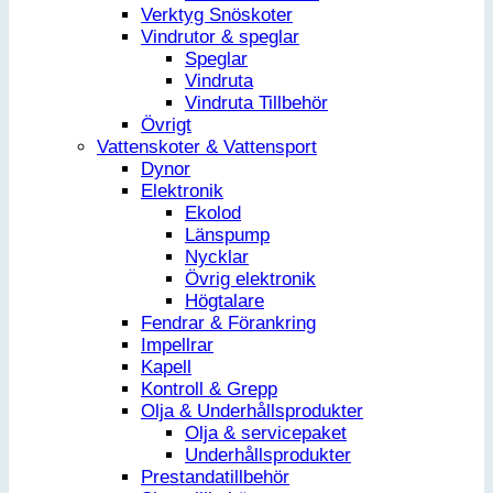
Verktyg Snöskoter
Vindrutor & speglar
Speglar
Vindruta
Vindruta Tillbehör
Övrigt
Vattenskoter & Vattensport
Dynor
Elektronik
Ekolod
Länspump
Nycklar
Övrig elektronik
Högtalare
Fendrar & Förankring
Impellrar
Kapell
Kontroll & Grepp
Olja & Underhållsprodukter
Olja & servicepaket
Underhållsprodukter
Prestandatillbehör