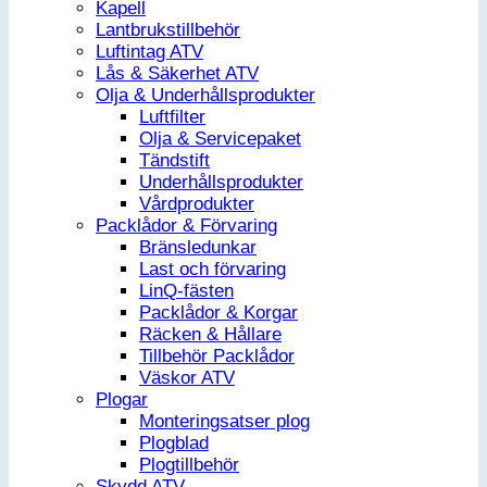
Kapell
Lantbrukstillbehör
Luftintag ATV
Lås & Säkerhet ATV
Olja & Underhållsprodukter
Luftfilter
Olja & Servicepaket
Tändstift
Underhållsprodukter
Vårdprodukter
Packlådor & Förvaring
Bränsledunkar
Last och förvaring
LinQ-fästen
Packlådor & Korgar
Räcken & Hållare
Tillbehör Packlådor
Väskor ATV
Plogar
Monteringsatser plog
Plogblad
Plogtillbehör
Skydd ATV