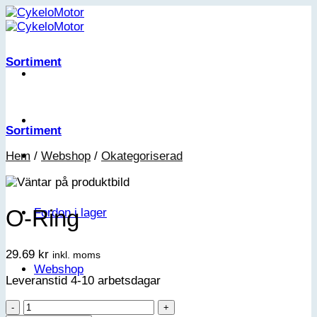
Skip
to
content
Sortiment
Sortiment
Hem
/
Webshop
/
Okategoriserad
O-Ring
Fordon i lager
29.69
kr
inkl. moms
Webshop
Leveranstid 4-10 arbetsdagar
O-