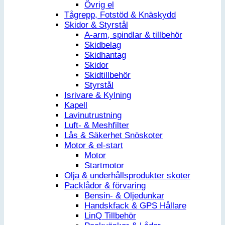
Övrig el
Tågrepp, Fotstöd & Knäskydd
Skidor & Styrstål
A-arm, spindlar & tillbehör
Skidbelag
Skidhantag
Skidor
Skidtillbehör
Styrstål
Isrivare & Kylning
Kapell
Lavinutrustning
Luft- & Meshfilter
Lås & Säkerhet Snöskoter
Motor & el-start
Motor
Startmotor
Olja & underhållsprodukter skoter
Packlådor & förvaring
Bensin- & Oljedunkar
Handskfack & GPS Hållare
LinQ Tillbehör