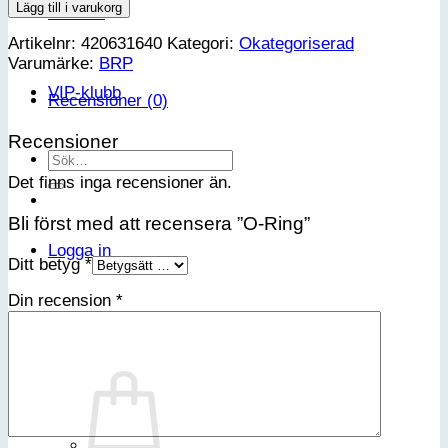
Ring
Lägg till i varukorg
Kontakt
mängd
Artikelnr:
420631640
Kategori:
Okategoriserad
Varumärke:
BRP
VIP-klubb
Recensioner (0)
Recensioner
Sök
efter:
Det finns inga recensioner än.
Bli först med att recensera ”O-Ring”
Logga in
Ditt betyg
*
Din recension
*
Varukorg