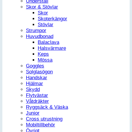
Underställ
Skor & Stövlar
Skor
Skoterkängor
Stövlar
Strumpor
Huvudbonad
Balaclava
Halsvärmare
Keps
Mössa
Goggles
Solglasögon
Handskar
Hjälmar
Skydd
Flytvästar
Våtdräkter
Ryggsäck & Väska
Junior
Cross utrustning
Mobiltillbehör
Övrigt