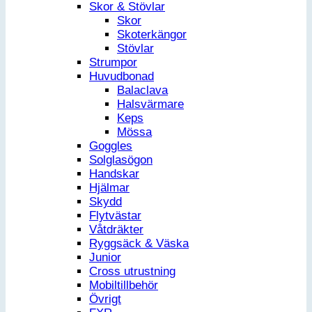
Skor & Stövlar
Skor
Skoterkängor
Stövlar
Strumpor
Huvudbonad
Balaclava
Halsvärmare
Keps
Mössa
Goggles
Solglasögon
Handskar
Hjälmar
Skydd
Flytvästar
Våtdräkter
Ryggsäck & Väska
Junior
Cross utrustning
Mobiltillbehör
Övrigt