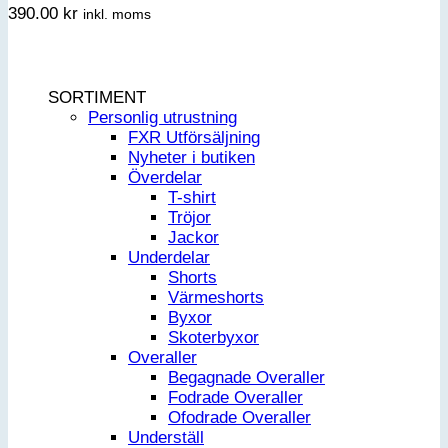
390.00
kr
inkl. moms
SORTIMENT
Personlig utrustning
FXR Utförsäljning
Nyheter i butiken
Överdelar
T-shirt
Tröjor
Jackor
Underdelar
Shorts
Värmeshorts
Byxor
Skoterbyxor
Overaller
Begagnade Overaller
Fodrade Overaller
Ofodrade Overaller
Underställ