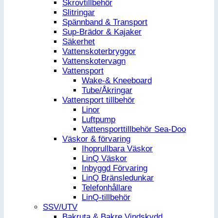
Skrovtillbehör
Slitringar
Spännband & Transport
Sup-Brädor & Kajaker
Säkerhet
Vattenskoterbryggor
Vattenskotervagn
Vattensport
Wake-& Kneeboard
Tube/Åkringar
Vattensport tillbehör
Linor
Luftpump
Vattensporttillbehör Sea-Doo
Väskor & förvaring
Ihoprullbara Väskor
LinQ Väskor
Inbyggd Förvaring
LinQ Bränsledunkar
Telefonhållare
LinQ-tillbehör
SSV/UTV
Bakruta & Bakre Vindskydd