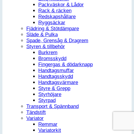
Packväskor & Lådor
Rack & räcken
Redskapshållare
Ryggsäckar
Fjädring & Stötdämpare
Släde & Pulka
Spade, Grensåg & Dragrem
Styren & tillbehör
Burkrem
Bromsskydd
Fingergas & dödarknapp
Handtagsmuffar
Handtagsskydd
Handtagsvärmare
Styre & Grepp
Styrhöjare
Styrpad
Transport & Spännband
Tändstift
Variator
Remmar
Variatorkit