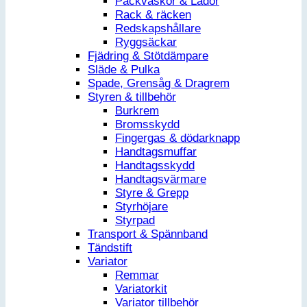
Packväskor & Lådor
Rack & räcken
Redskapshållare
Ryggsäckar
Fjädring & Stötdämpare
Släde & Pulka
Spade, Grensåg & Dragrem
Styren & tillbehör
Burkrem
Bromsskydd
Fingergas & dödarknapp
Handtagsmuffar
Handtagsskydd
Handtagsvärmare
Styre & Grepp
Styrhöjare
Styrpad
Transport & Spännband
Tändstift
Variator
Remmar
Variatorkit
Variator tillbehör