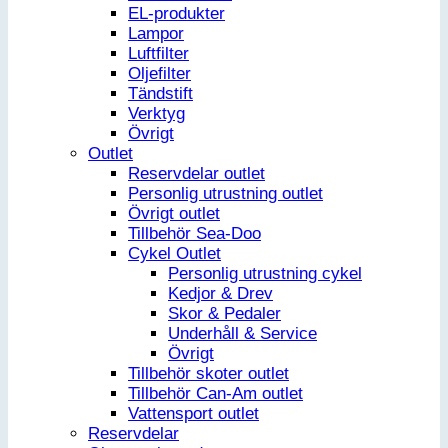
EL-produkter
Lampor
Luftfilter
Oljefilter
Tändstift
Verktyg
Övrigt
Outlet
Reservdelar outlet
Personlig utrustning outlet
Övrigt outlet
Tillbehör Sea-Doo
Cykel Outlet
Personlig utrustning cykel
Kedjor & Drev
Skor & Pedaler
Underhåll & Service
Övrigt
Tillbehör skoter outlet
Tillbehör Can-Am outlet
Vattensport outlet
Reservdelar