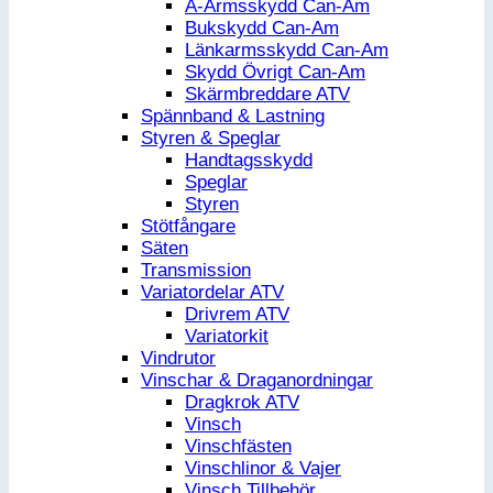
A-Armsskydd Can-Am
Bukskydd Can-Am
Länkarmsskydd Can-Am
Skydd Övrigt Can-Am
Skärmbreddare ATV
Spännband & Lastning
Styren & Speglar
Handtagsskydd
Speglar
Styren
Stötfångare
Säten
Transmission
Variatordelar ATV
Drivrem ATV
Variatorkit
Vindrutor
Vinschar & Draganordningar
Dragkrok ATV
Vinsch
Vinschfästen
Vinschlinor & Vajer
Vinsch Tillbehör