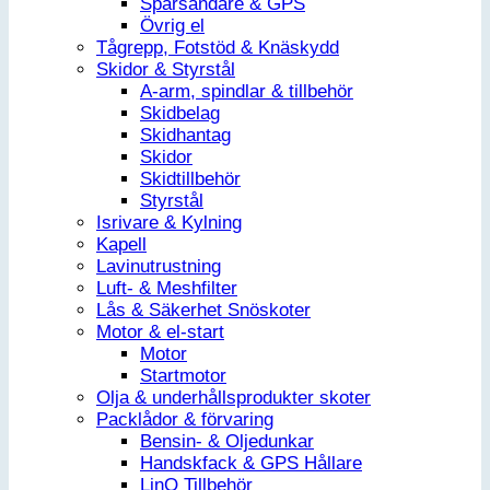
Spårsändare & GPS
Övrig el
Tågrepp, Fotstöd & Knäskydd
Skidor & Styrstål
A-arm, spindlar & tillbehör
Skidbelag
Skidhantag
Skidor
Skidtillbehör
Styrstål
Isrivare & Kylning
Kapell
Lavinutrustning
Luft- & Meshfilter
Lås & Säkerhet Snöskoter
Motor & el-start
Motor
Startmotor
Olja & underhållsprodukter skoter
Packlådor & förvaring
Bensin- & Oljedunkar
Handskfack & GPS Hållare
LinQ Tillbehör