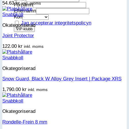
54.63
kr
inkl. moms
Förnamn
Efternamn
Snabbkoll
Kön
Jag accepterar integritetspolicyn
Okategoriserad
Joint Protector
122.00
kr
inkl. moms
Snabbkoll
Okategoriserad
Snow Guard, Black W Alloy Grey Insert | Package XRS
1,790.00
kr
inkl. moms
Snabbkoll
Okategoriserad
Rondelle-Frein 8 mm