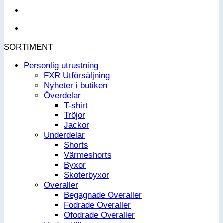
SORTIMENT
Personlig utrustning
FXR Utförsäljning
Nyheter i butiken
Överdelar
T-shirt
Tröjor
Jackor
Underdelar
Shorts
Värmeshorts
Byxor
Skoterbyxor
Overaller
Begagnade Overaller
Fodrade Overaller
Ofodrade Overaller