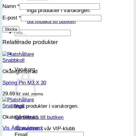
Namn
*
Inga produkter i varukorgen.
E-post
*
Gå tillbaka till butiken
Sök
efter:
Relaterade produkter
Snabbkoll
Varukorg
Okategoriserad
Spring Pin M3 X 30
29.69
kr
inkl. moms
Snabbkoll
Inga produkter i varukorgen.
Okategoriserad
Gå tillbaka till butiken
Vis À Épaulement
Bli medlem i vår VIP-klubb
Email