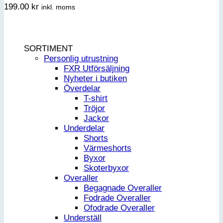
199.00
kr
inkl. moms
SORTIMENT
Personlig utrustning
FXR Utförsäljning
Nyheter i butiken
Överdelar
T-shirt
Tröjor
Jackor
Underdelar
Shorts
Värmeshorts
Byxor
Skoterbyxor
Overaller
Begagnade Overaller
Fodrade Overaller
Ofodrade Overaller
Underställ