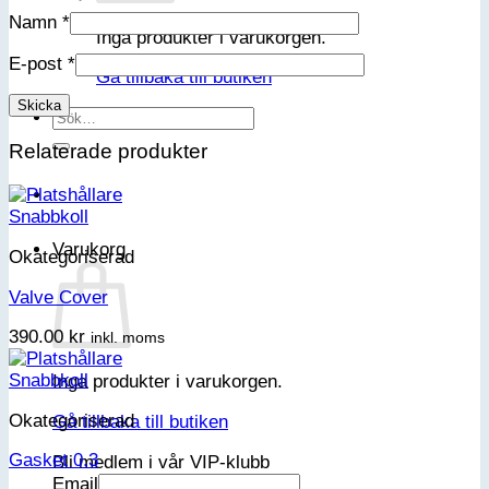
Namn
*
Inga produkter i varukorgen.
E-post
*
Gå tillbaka till butiken
Sök
efter:
Relaterade produkter
Snabbkoll
Varukorg
Okategoriserad
Valve Cover
390.00
kr
inkl. moms
Snabbkoll
Inga produkter i varukorgen.
Okategoriserad
Gå tillbaka till butiken
Gasket 0.3
Bli medlem i vår VIP-klubb
Email