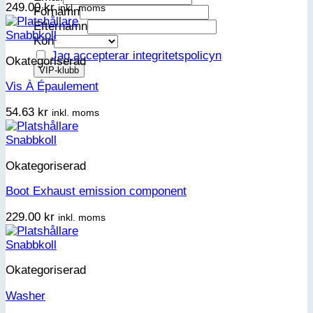
249.00
kr
inkl. moms
Förnamn
Efternamn
Snabbkoll
Kön
Jag accepterar integritetspolicyn
Okategoriserad
Vis À Épaulement
54.63
kr
inkl. moms
Snabbkoll
Okategoriserad
Boot Exhaust emission component
229.00
kr
inkl. moms
Snabbkoll
Okategoriserad
Washer