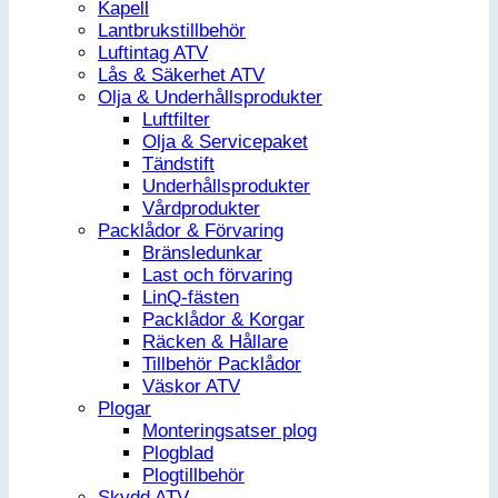
Kapell
Lantbrukstillbehör
Luftintag ATV
Lås & Säkerhet ATV
Olja & Underhållsprodukter
Luftfilter
Olja & Servicepaket
Tändstift
Underhållsprodukter
Vårdprodukter
Packlådor & Förvaring
Bränsledunkar
Last och förvaring
LinQ-fästen
Packlådor & Korgar
Räcken & Hållare
Tillbehör Packlådor
Väskor ATV
Plogar
Monteringsatser plog
Plogblad
Plogtillbehör
Skydd ATV