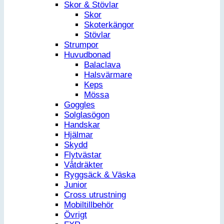
Skor & Stövlar
Skor
Skoterkängor
Stövlar
Strumpor
Huvudbonad
Balaclava
Halsvärmare
Keps
Mössa
Goggles
Solglasögon
Handskar
Hjälmar
Skydd
Flytvästar
Våtdräkter
Ryggsäck & Väska
Junior
Cross utrustning
Mobiltillbehör
Övrigt