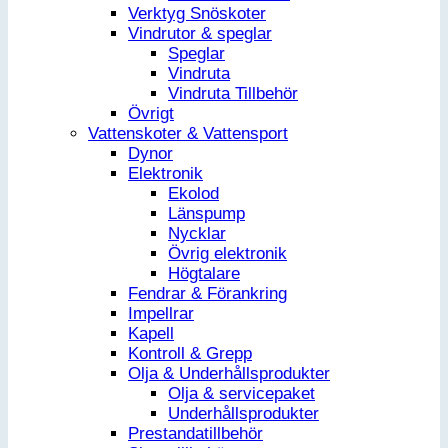
Verktyg Snöskoter
Vindrutor & speglar
Speglar
Vindruta
Vindruta Tillbehör
Övrigt
Vattenskoter & Vattensport
Dynor
Elektronik
Ekolod
Länspump
Nycklar
Övrig elektronik
Högtalare
Fendrar & Förankring
Impellrar
Kapell
Kontroll & Grepp
Olja & Underhållsprodukter
Olja & servicepaket
Underhållsprodukter
Prestandatillbehör