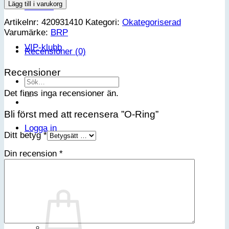
Ring
Lägg till i varukorg
Kontakt
mängd
Artikelnr:
420931410
Kategori:
Okategoriserad
Varumärke:
BRP
VIP-klubb
Recensioner (0)
Recensioner
Sök
efter:
Det finns inga recensioner än.
Bli först med att recensera ”O-Ring”
Logga in
Ditt betyg
*
Din recension
*
Varukorg