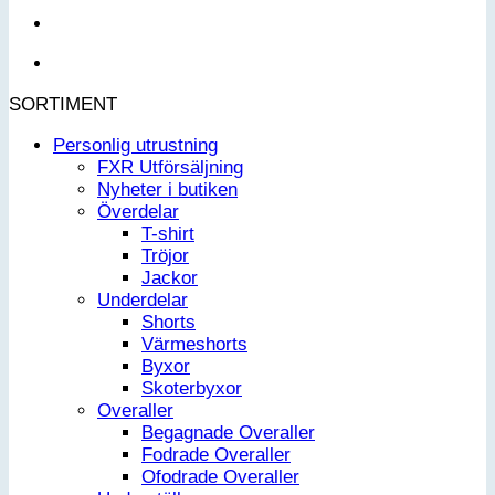
SORTIMENT
Personlig utrustning
FXR Utförsäljning
Nyheter i butiken
Överdelar
T-shirt
Tröjor
Jackor
Underdelar
Shorts
Värmeshorts
Byxor
Skoterbyxor
Overaller
Begagnade Overaller
Fodrade Overaller
Ofodrade Overaller