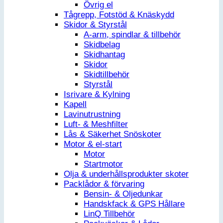
Övrig el
Tågrepp, Fotstöd & Knäskydd
Skidor & Styrstål
A-arm, spindlar & tillbehör
Skidbelag
Skidhantag
Skidor
Skidtillbehör
Styrstål
Isrivare & Kylning
Kapell
Lavinutrustning
Luft- & Meshfilter
Lås & Säkerhet Snöskoter
Motor & el-start
Motor
Startmotor
Olja & underhållsprodukter skoter
Packlådor & förvaring
Bensin- & Oljedunkar
Handskfack & GPS Hållare
LinQ Tillbehör