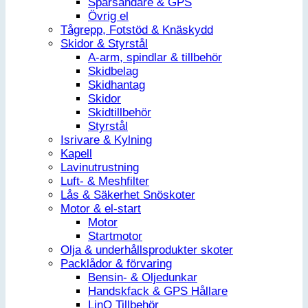
Spårsändare & GPS
Övrig el
Tågrepp, Fotstöd & Knäskydd
Skidor & Styrstål
A-arm, spindlar & tillbehör
Skidbelag
Skidhantag
Skidor
Skidtillbehör
Styrstål
Isrivare & Kylning
Kapell
Lavinutrustning
Luft- & Meshfilter
Lås & Säkerhet Snöskoter
Motor & el-start
Motor
Startmotor
Olja & underhållsprodukter skoter
Packlådor & förvaring
Bensin- & Oljedunkar
Handskfack & GPS Hållare
LinQ Tillbehör