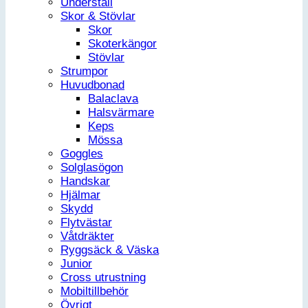
Underställ
Skor & Stövlar
Skor
Skoterkängor
Stövlar
Strumpor
Huvudbonad
Balaclava
Halsvärmare
Keps
Mössa
Goggles
Solglasögon
Handskar
Hjälmar
Skydd
Flytvästar
Våtdräkter
Ryggsäck & Väska
Junior
Cross utrustning
Mobiltillbehör
Övrigt