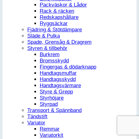
Packväskor & Lådor
Rack & räcken
Redskapshållare
Ryggsäckar
Fjädring & Stötdämpare
Släde & Pulka
Spade, Grensåg & Dragrem
Styren & tillbehör
Burkrem
Bromsskydd
Fingergas & dödarknapp
Handtagsmuffar
Handtagsskydd
Handtagsvärmare
Styre & Grepp
Styrhöjare
Styrpad
Transport & Spännband
Tändstift
Variator
Remmar
Variatorkit