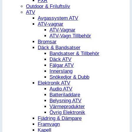
FXR
Outdoor & Friluftsliv
ATV
Avgassystem ATV
ATV-vagnar
ATV-Vagnar
ATV-Vagn Tillbehör
Bromsar
Däck & Bandsatser
Bandsatser & Tillbehör
Däck ATV
Fälgar ATV
Innerslang
Snökedjor & Dubb
Elektronik ATV
Audio ATV
Batteriladdare
Belysning ATV
Värmeprodukter
Övrig Elektronik
Fjädring & Dämpare
Framvagn
Kapell