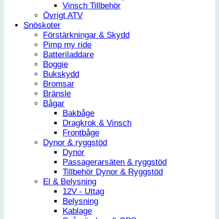
Vinsch Tillbehör
Övrigt ATV
Snöskoter
Förstärkningar & Skydd
Pimp my ride
Batteriladdare
Boggie
Bukskydd
Bromsar
Bränsle
Bågar
Bakbåge
Dragkrok & Vinsch
Frontbåge
Dynor & ryggstöd
Dynor
Passagerarsäten & ryggstöd
Tillbehör Dynor & Ryggstöd
El & Belysning
12V - Uttag
Belysning
Kablage