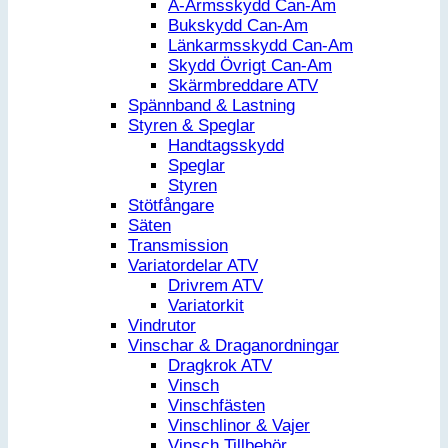
A-Armsskydd Can-Am
Bukskydd Can-Am
Länkarmsskydd Can-Am
Skydd Övrigt Can-Am
Skärmbreddare ATV
Spännband & Lastning
Styren & Speglar
Handtagsskydd
Speglar
Styren
Stötfångare
Säten
Transmission
Variatordelar ATV
Drivrem ATV
Variatorkit
Vindrutor
Vinschar & Draganordningar
Dragkrok ATV
Vinsch
Vinschfästen
Vinschlinor & Vajer
Vinsch Tillbehör