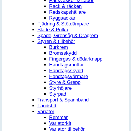
Packväskor & Lådor
Rack & räcken
Redskapshållare
Ryggsäckar
Fjädring & Stötdämpare
Släde & Pulka
Spade, Grensåg & Dragrem
Styren & tillbehör
Burkrem
Bromsskydd
Fingergas & dödarknapp
Handtagsmuffar
Handtagsskydd
Handtagsvärmare
Styre & Grepp
Styrhöjare
Styrpad
Transport & Spännband
Tändstift
Variator
Remmar
Variatorkit
Variator tillbehör