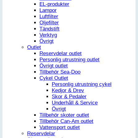
EL-produkter
Lampor
Luftfilter
Oljefilter
Tändstift
Verktyg
Övrigt
Outlet
Reservdelar outlet
Personlig utrustning outlet
Övrigt outlet
Tillbehör Sea-Doo
Cykel Outlet
Personlig utrustning cykel
Kedjor & Drev
Skor & Pedaler
Underhåll & Service
Övrigt
Tillbehör skoter outlet
Tillbehör Can-Am outlet
Vattensport outlet
Reservdelar