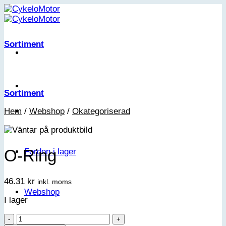
Skip
to
content
Sortiment
Sortiment
Hem
/
Webshop
/
Okategoriserad
O-Ring
Fordon i lager
46.31
kr
inkl. moms
Webshop
I lager
O-