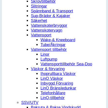
Skrovtillbehör
Slitringar
Spännband & Transport
Sup-Brädor & Kajaker
Säkerhet
Vattenskoterbryggor
Vattenskotervagn
Vattensport
Wake-& Kneeboard
Tube/Åkringar
Vattensport tillbehör
Linor
Luftpump
Vattensporttillbehör Sea-Doo
Väskor & förvaring
Ihoprullbara Väskor
LinQ Väskor
Inbyggd Förvaring
LinQ Bränsledunkar
Telefonhållare
LinQ-tillbehör
SSV/UTV
Bakruta & Bakre Vindskydd