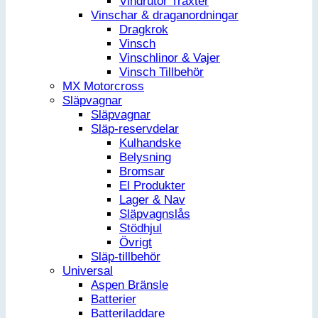
Vindrutor Traxter
Vinschar & draganordningar
Dragkrok
Vinsch
Vinschlinor & Vajer
Vinsch Tillbehör
MX Motorcross
Släpvagnar
Släpvagnar
Släp-reservdelar
Kulhandske
Belysning
Bromsar
El Produkter
Lager & Nav
Släpvagnslås
Stödhjul
Övrigt
Släp-tillbehör
Universal
Aspen Bränsle
Batterier
Batteriladdare