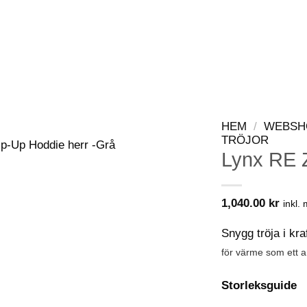
WEBSHOP
KONTAKT
VIP-KLUBB
HEM
/
WEBSH
TRÖJOR
Lynx RE Z
1,040.00
kr
inkl.
Snygg tröja i kr
för värme som ett a
Storleksguide