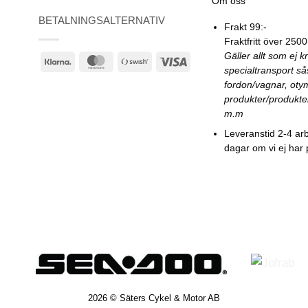
Om oss
BETALNINGSALTERNATIV
Frakt 99:-
Fraktfritt över 2500
Gäller allt som ej k
Klarna
MasterCard
Swish
Visa
specialtransport s
(SE)
fordon/vagnar, oty
produkter/produkte
m.m
Leveranstid 2-4 ar
dagar om vi ej har 
2026 © Säters Cykel & Motor AB