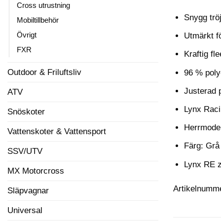
Cross utrustning
Snygg tröj
Mobiltillbehör
Övrigt
Utmärkt f
FXR
Kraftig f
Outdoor & Friluftsliv
96 % poly
Justerad 
ATV
Lynx Racin
Snöskoter
Herrmodel
Vattenskoter & Vattensport
Färg: Grå
SSV/UTV
Lynx RE z
MX Motorcross
Artikelnumm
Släpvagnar
Universal