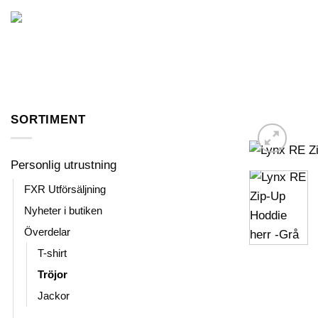
Skip
to
FORDON I LAGER
content
SORTIMENT
Personlig utrustning
FXR Utförsäljning
Nyheter i butiken
Överdelar
T-shirt
Tröjor
Jackor