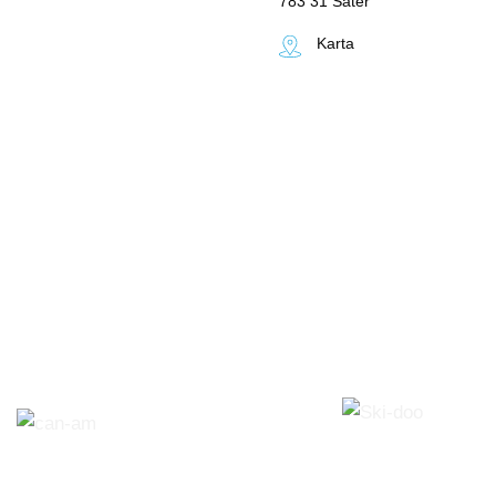
783 31 Säter
Karta