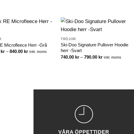
R
TRÖJOR
Ski-Doo Signature Pullover Hoodie
E Microfleece Herr -Grå
herr -Svart
Prisintervall:
0
kr
–
840.00
kr
inkl. moms
790.00 kr
Prisintervall:
740.00
kr
–
790.00
kr
inkl. moms
till
740.00 kr
840.00 kr
till
790.00 kr
VÅRA ÖPPETTIDER