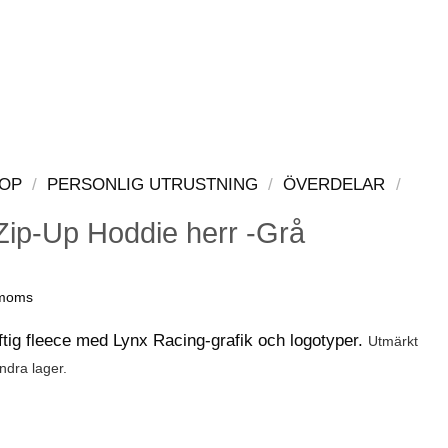
LOGGA IN
VARUKORG
OP
/
PERSONLIG UTRUSTNING
/
ÖVERDELAR
/
ip-Up Hoddie herr -Grå
 moms
aftig fleece med Lynx Racing-grafik och logotyper.
Utmärkt
ndra lager.