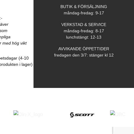
BUTIK & FÖRSÄLJNING
måndag-fredag: 9-17
:-
räver
VERKSTAD & SERVICE
åsom
måndag-fredag: 8-17
mpliga
lunchstängt: 12-13
r med hög vikt
AVVIKANDE ÖPPETTIDER
fredagen den 3/7: stänger kl 12
betsdagar (4-10
produkten i lager)