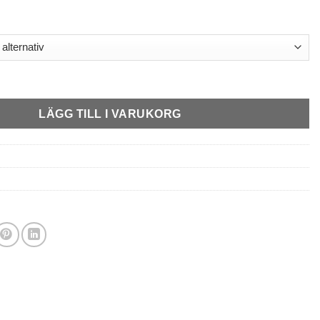
oddie herr -Grå mängd
LÄGG TILL I VARUKORG