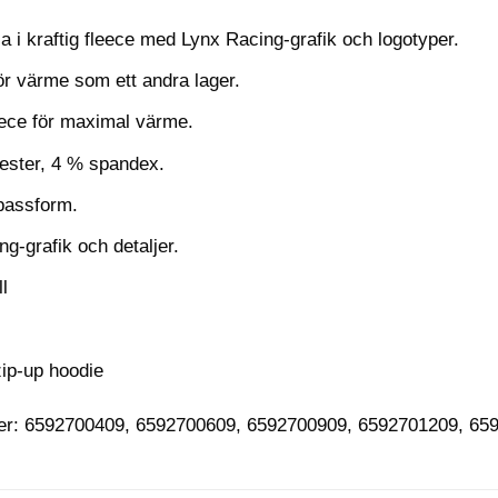
a i kraftig fleece med Lynx Racing-grafik och logotyper.
ör värme som ett andra lager.
leece för maximal värme.
ester, 4 % spandex.
passform.
g-grafik och detaljer.
l
ip-up hoodie
er: 6592700409, 6592700609, 6592700909, 6592701209, 65