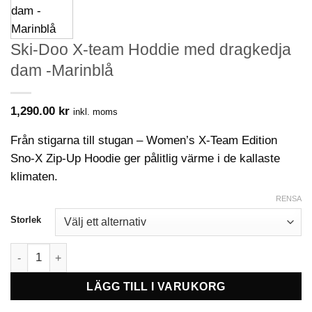
Ski-Doo X-team Hoddie med dragkedja
dam -Marinblå
1,290.00
kr
inkl. moms
Från stigarna till stugan – Women’s X-Team Edition
Sno-X Zip-Up Hoodie ger pålitlig värme i de kallaste
klimaten.
RENSA
Storlek
Ski-Doo X-team Hoddie med dragkedja dam -Marinblå mängd
LÄGG TILL I VARUKORG