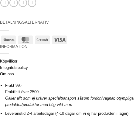
BETALNINGSALTERNATIV
Klarna
MasterCard
Swish
Visa
(SE)
INFORMATION
Köpvillkor
Integritetspolicy
Om oss
Frakt 99:-
Fraktfritt över 2500:-
Gäller allt som ej kräver specialtransport såsom fordon/vagnar, otympliga
produkter/produkter med hög vikt m.m
Leveranstid 2-4 arbetsdagar (4-10 dagar om vi ej har produkten i lager)