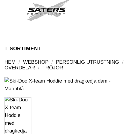
Skip
to
content
SORTIMENT
HEM
/
WEBSHOP
/
PERSONLIG UTRUSTNING
/
ÖVERDELAR
/
TRÖJOR