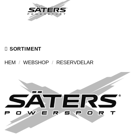
Skip
to
content
SORTIMENT
HEM
/
WEBSHOP
/
RESERVDELAR