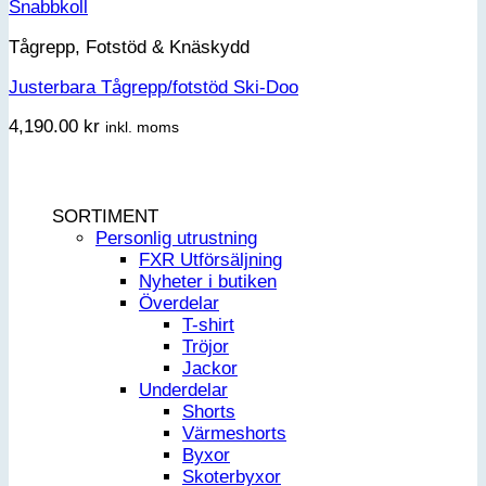
Snabbkoll
Tågrepp, Fotstöd & Knäskydd
Justerbara Tågrepp/fotstöd Ski-Doo
4,190.00
kr
inkl. moms
SORTIMENT
Personlig utrustning
FXR Utförsäljning
Nyheter i butiken
Överdelar
T-shirt
Tröjor
Jackor
Underdelar
Shorts
Värmeshorts
Byxor
Skoterbyxor