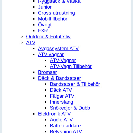
Ryggsäck & Väska
Junior
Cross utrustning
Mobiltillbehör
Övrigt
FXR
Outdoor & Friluftsliv
ATV
Avgassystem ATV
ATV-vagnar
ATV-Vagnar
ATV-Vagn Tillbehör
Bromsar
Däck & Bandsatser
Bandsatser & Tillbehör
Däck ATV
Fälgar ATV
Innerslang
Snökedjor & Dubb
Elektronik ATV
Audio ATV
Batteriladdare
Belysning ATV