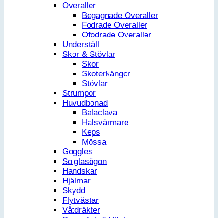
Overaller
Begagnade Overaller
Fodrade Overaller
Ofodrade Overaller
Underställ
Skor & Stövlar
Skor
Skoterkängor
Stövlar
Strumpor
Huvudbonad
Balaclava
Halsvärmare
Keps
Mössa
Goggles
Solglasögon
Handskar
Hjälmar
Skydd
Flytvästar
Våtdräkter