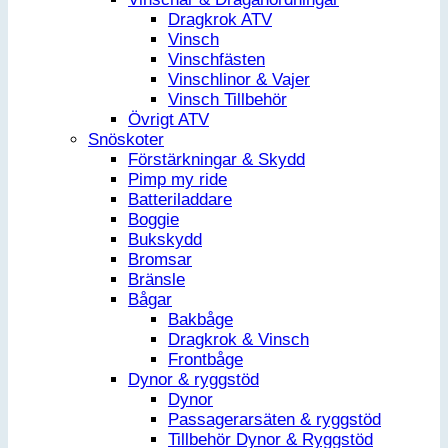
Dragkrok ATV
Vinsch
Vinschfästen
Vinschlinor & Vajer
Vinsch Tillbehör
Övrigt ATV
Snöskoter
Förstärkningar & Skydd
Pimp my ride
Batteriladdare
Boggie
Bukskydd
Bromsar
Bränsle
Bågar
Bakbåge
Dragkrok & Vinsch
Frontbåge
Dynor & ryggstöd
Dynor
Passagerarsäten & ryggstöd
Tillbehör Dynor & Ryggstöd