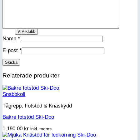
Förnamn
Efternamn
Kön
Jag accepterar integritetspolicyn
Namn
*
E-post
*
Relaterade produkter
Snabbkoll
Tågrepp, Fotstöd & Knäskydd
Bakre fotstöd Ski-Doo
1,190.00
kr
inkl. moms