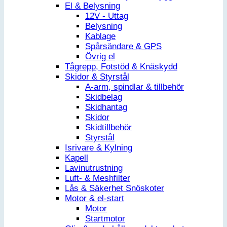
El & Belysning
12V - Uttag
Belysning
Kablage
Spårsändare & GPS
Övrig el
Tågrepp, Fotstöd & Knäskydd
Skidor & Styrstål
A-arm, spindlar & tillbehör
Skidbelag
Skidhantag
Skidor
Skidtillbehör
Styrstål
Isrivare & Kylning
Kapell
Lavinutrustning
Luft- & Meshfilter
Lås & Säkerhet Snöskoter
Motor & el-start
Motor
Startmotor