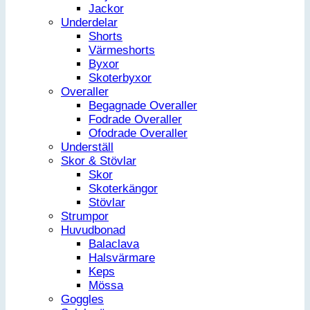
Jackor
Underdelar
Shorts
Värmeshorts
Byxor
Skoterbyxor
Overaller
Begagnade Overaller
Fodrade Overaller
Ofodrade Overaller
Underställ
Skor & Stövlar
Skor
Skoterkängor
Stövlar
Strumpor
Huvudbonad
Balaclava
Halsvärmare
Keps
Mössa
Goggles