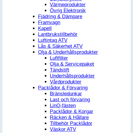
Värmeprodukter
Övrig Elektronik
Fjädring & Dämpare
Framvagn
Kapell
Lantbrukstillbehör
Luftintag ATV
Lås & Säkerhet ATV
Olja & Underhållsprodukter
Luftfilter
Olja & Servicepaket
Tändstift
Underhållsprodukter
Vårdprodukter
Packlådor & Förvaring
Bränsledunkar
Last och förvaring
LinQ-fästen
Packlådor & Korgar
Räcken & Hållare
Tillbehör Packlådor
Väskor ATV