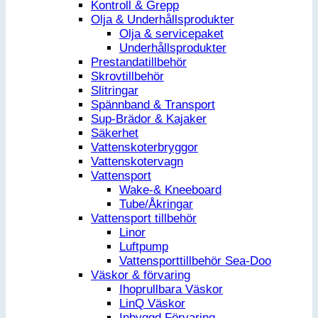
Kontroll & Grepp
Olja & Underhållsprodukter
Olja & servicepaket
Underhållsprodukter
Prestandatillbehör
Skrovtillbehör
Slitringar
Spännband & Transport
Sup-Brädor & Kajaker
Säkerhet
Vattenskoterbryggor
Vattenskotervagn
Vattensport
Wake-& Kneeboard
Tube/Åkringar
Vattensport tillbehör
Linor
Luftpump
Vattensporttillbehör Sea-Doo
Väskor & förvaring
Ihoprullbara Väskor
LinQ Väskor
Inbyggd Förvaring