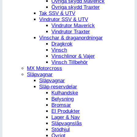
Övriga skydd Maverick
Övriga skydd Traxter
Tak SSV & UTV
Vindrutor SSV & UTV
Vindrutor Maverick
Vindrutor Traxter
Vinschar & draganordningar
Dragkrok
Vinsch
Vinschlinor & Vajer
Vinsch Tillbehör
MX Motorcross
Släpvagnar
Släpvagnar
Släp-reservdelar
Kulhandske
Belysning
Bromsar
El Produkter
Lager & Nav
Släpvagnslås
Stödhjul
Övrigt