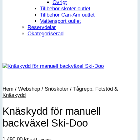
Övrigt
Tillbehör skoter outlet
Tillbehör Can-Am outlet
Vattensport outlet
Reservdelar
Okategoriserad
Hem
/
Webshop
/
Snöskoter
/
Tågrepp, Fotstöd &
Knäskydd
Knäskydd för manuell
backväxel Ski-Doo
1,490.00
kr
inkl. moms