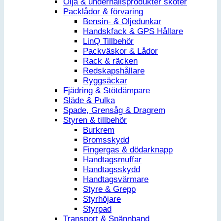
Olja & underhållsprodukter skoter
Packlådor & förvaring
Bensin- & Oljedunkar
Handskfack & GPS Hållare
LinQ Tillbehör
Packväskor & Lådor
Rack & räcken
Redskapshållare
Ryggsäckar
Fjädring & Stötdämpare
Släde & Pulka
Spade, Grensåg & Dragrem
Styren & tillbehör
Burkrem
Bromsskydd
Fingergas & dödarknapp
Handtagsmuffar
Handtagsskydd
Handtagsvärmare
Styre & Grepp
Styrhöjare
Styrpad
Transport & Spännband