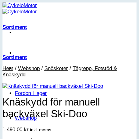
Skip
to
content
Sortiment
Sortiment
Hem
/
Webshop
/
Snöskoter
/
Tågrepp, Fotstöd &
Knäskydd
Fordon i lager
Knäskydd för manuell
backväxel Ski-Doo
Webshop
1,490.00
kr
inkl. moms