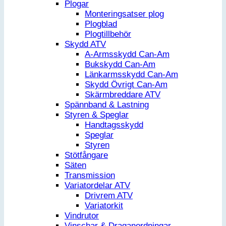
Plogar
Monteringsatser plog
Plogblad
Plogtillbehör
Skydd ATV
A-Armsskydd Can-Am
Bukskydd Can-Am
Länkarmsskydd Can-Am
Skydd Övrigt Can-Am
Skärmbreddare ATV
Spännband & Lastning
Styren & Speglar
Handtagsskydd
Speglar
Styren
Stötfångare
Säten
Transmission
Variatordelar ATV
Drivrem ATV
Variatorkit
Vindrutor
Vinschar & Draganordningar