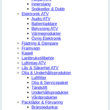
Innerslang
Snökedjor & Dubb
Elektronik ATV
Audio ATV
Batteriladdare
Belysning ATV
Värmeprodukter
Övrig Elektronik
Fjädring & Dämpare
Framvagn
Kapell
Lantbrukstillbehör
Luftintag ATV
Lås & Säkerhet ATV
Olja & Underhållsprodukter
Luftfilter
Olja & Servicepaket
Tändstift
Underhållsprodukter
Vårdprodukter
Packlådor & Förvaring
Bränsledunkar