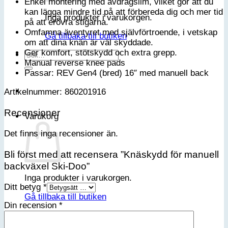
Enkel montering med avdragslim, vilket gör att du
kan lägga mindre tid på att förbereda dig och mer tid
Inga produkter i varukorgen.
på att erövra stigarna.
Omfamna äventyret med självförtroende, i vetskap
Gå tillbaka till butiken
om att dina knän är väl skyddade.
Ger komfort, stötskydd och extra grepp.
Sök
Manual reverse knee pads
efter:
Passar: REV Gen4 (bred) 16″ med manuell back
Artikelnummer: 860201916
Recensioner
Varukorg
Det finns inga recensioner än.
Bli först med att recensera ”Knäskydd för manuell
backväxel Ski-Doo”
Inga produkter i varukorgen.
Ditt betyg
*
Gå tillbaka till butiken
Din recension
*
Bli medlem i vår VIP-klubb
Email