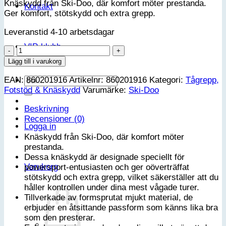
Knäskydd från Ski-Doo, där komfort möter prestanda.
Kontakt
Ger komfort, stötskydd och extra grepp.
Leveranstid 4-10 arbetsdagar
VIP-klubb
Knäskydd
för
Lägg till i varukorg
manuell
Sök
EAN:
860201916
Artikelnr:
860201916
Kategori:
Tågrepp,
backväxel
efter:
Fotstöd & Knäskydd
Varumärke:
Ski-Doo
Ski-
Doo
Beskrivning
mängd
Recensioner (0)
Logga in
Knäskydd från Ski-Doo, där komfort möter
prestanda.
Dessa knäskydd är designade speciellt för
Varukorg
powersport-entusiasten och ger oöverträffat
stötskydd och extra grepp, vilket säkerställer att du
håller kontrollen under dina mest vågade turer.
Tillverkade av formsprutat mjukt material, de
erbjuder en åtsittande passform som känns lika bra
som den presterar.