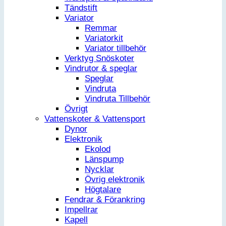
Tändstift
Variator
Remmar
Variatorkit
Variator tillbehör
Verktyg Snöskoter
Vindrutor & speglar
Speglar
Vindruta
Vindruta Tillbehör
Övrigt
Vattenskoter & Vattensport
Dynor
Elektronik
Ekolod
Länspump
Nycklar
Övrig elektronik
Högtalare
Fendrar & Förankring
Impellrar
Kapell