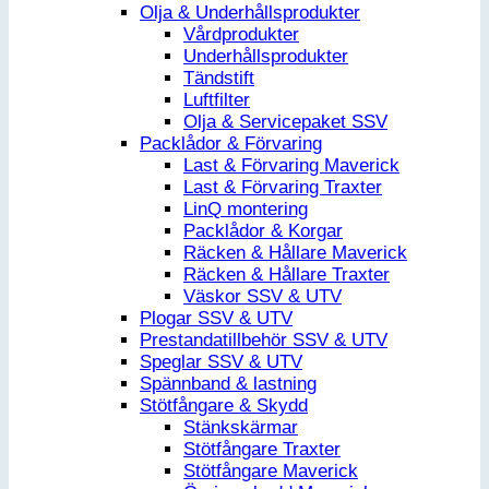
Olja & Underhållsprodukter
Vårdprodukter
Underhållsprodukter
Tändstift
Luftfilter
Olja & Servicepaket SSV
Packlådor & Förvaring
Last & Förvaring Maverick
Last & Förvaring Traxter
LinQ montering
Packlådor & Korgar
Räcken & Hållare Maverick
Räcken & Hållare Traxter
Väskor SSV & UTV
Plogar SSV & UTV
Prestandatillbehör SSV & UTV
Speglar SSV & UTV
Spännband & lastning
Stötfångare & Skydd
Stänkskärmar
Stötfångare Traxter
Stötfångare Maverick