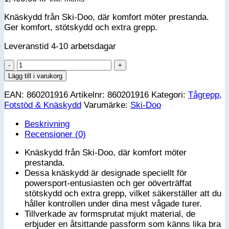
Knäskydd från Ski-Doo, där komfort möter prestanda.
Ger komfort, stötskydd och extra grepp.
Leveranstid 4-10 arbetsdagar
Knäskydd
för
Lägg till i varukorg
manuell
EAN:
860201916
Artikelnr:
860201916
Kategori:
Tågrepp,
backväxel
Fotstöd & Knäskydd
Varumärke:
Ski-Doo
Ski-
Doo
Beskrivning
mängd
Recensioner (0)
Knäskydd från Ski-Doo, där komfort möter
prestanda.
Dessa knäskydd är designade speciellt för
powersport-entusiasten och ger oöverträffat
stötskydd och extra grepp, vilket säkerställer att du
håller kontrollen under dina mest vågade turer.
Tillverkade av formsprutat mjukt material, de
erbjuder en åtsittande passform som känns lika bra