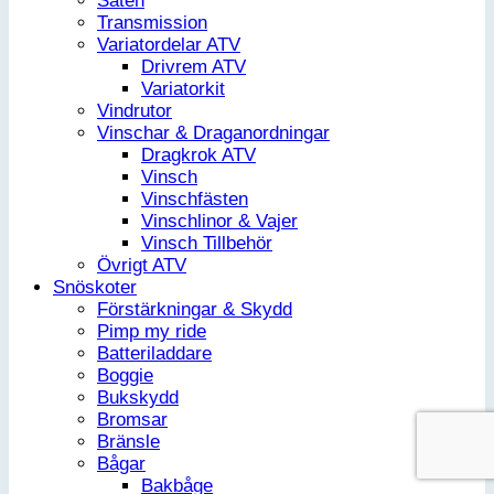
Säten
Transmission
Variatordelar ATV
Drivrem ATV
Variatorkit
Vindrutor
Vinschar & Draganordningar
Dragkrok ATV
Vinsch
Vinschfästen
Vinschlinor & Vajer
Vinsch Tillbehör
Övrigt ATV
Snöskoter
Förstärkningar & Skydd
Pimp my ride
Batteriladdare
Boggie
Bukskydd
Bromsar
Bränsle
Bågar
Bakbåge