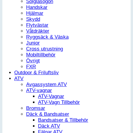
Solglasögon
Handskar
Hjälmar
Skydd
Flytvästar
Våtdräkter
Ryggsäck & Väska
Junior
Cross utrustning
Mobiltillbehör
Övrigt
FXR
Outdoor & Friluftsliv
ATV
Avgassystem ATV
ATV-vagnar
ATV-Vagnar
ATV-Vagn Tillbehör
Bromsar
Däck & Bandsatser
Bandsatser & Tillbehör
Däck ATV
Fälgar ATV