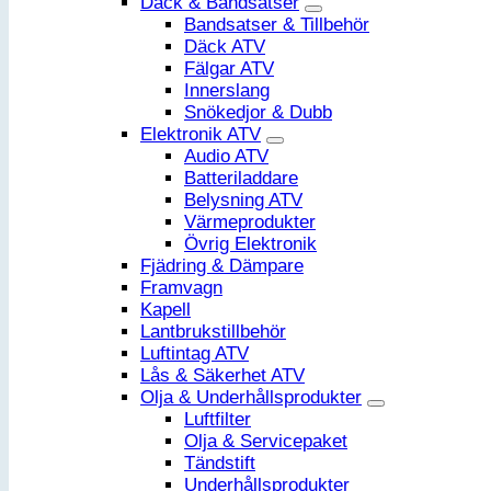
Däck & Bandsatser
Bandsatser & Tillbehör
Däck ATV
Fälgar ATV
Innerslang
Snökedjor & Dubb
Elektronik ATV
Audio ATV
Batteriladdare
Belysning ATV
Värmeprodukter
Övrig Elektronik
Fjädring & Dämpare
Framvagn
Kapell
Lantbrukstillbehör
Luftintag ATV
Lås & Säkerhet ATV
Olja & Underhållsprodukter
Luftfilter
Olja & Servicepaket
Tändstift
Underhållsprodukter