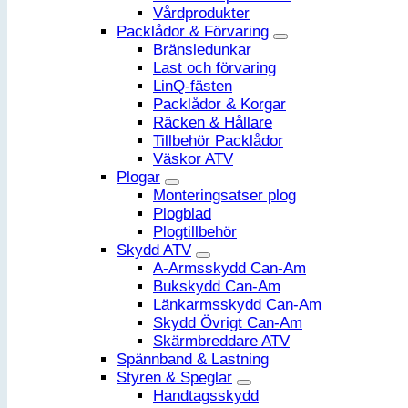
Vårdprodukter
Packlådor & Förvaring
Bränsledunkar
Last och förvaring
LinQ-fästen
Packlådor & Korgar
Räcken & Hållare
Tillbehör Packlådor
Väskor ATV
Plogar
Monteringsatser plog
Plogblad
Plogtillbehör
Skydd ATV
A-Armsskydd Can-Am
Bukskydd Can-Am
Länkarmsskydd Can-Am
Skydd Övrigt Can-Am
Skärmbreddare ATV
Spännband & Lastning
Styren & Speglar
Handtagsskydd