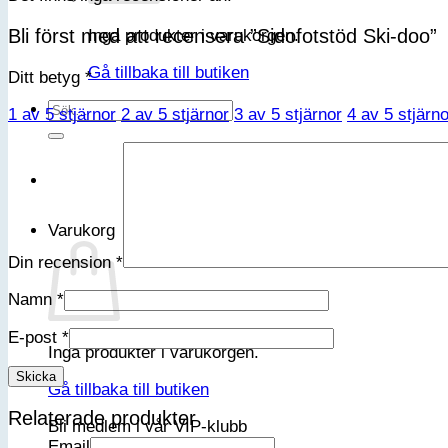
Bli först med att recensera ”Sidofotstöd Ski-doo”
Inga produkter i varukorgen.
Gå tillbaka till butiken
Ditt betyg
*
Sök
1 av 5 stjärnor
2 av 5 stjärnor
3 av 5 stjärnor
4 av 5 stjärno
efter:
Varukorg
Din recension
*
Namn
*
E-post
*
Inga produkter i varukorgen.
Gå tillbaka till butiken
Relaterade produkter
Bli medlem i vår VIP-klubb
Email