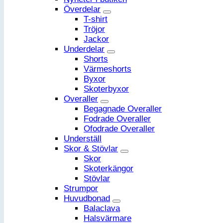
Överdelar
T-shirt
Tröjor
Jackor
Underdelar
Shorts
Värmeshorts
Byxor
Skoterbyxor
Overaller
Begagnade Overaller
Fodrade Overaller
Ofodrade Overaller
Underställ
Skor & Stövlar
Skor
Skoterkängor
Stövlar
Strumpor
Huvudbonad
Balaclava
Halsvärmare