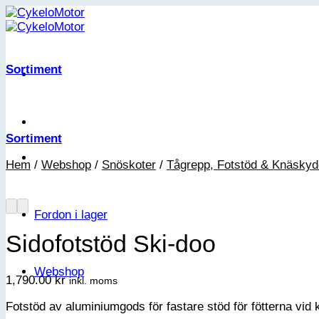
Skip
to
content
Sortiment
Sortiment
Hem
/
Webshop
/
Snöskoter
/
Tågrepp, Fotstöd & Knäskyd
Fordon i lager
Sidofotstöd Ski-doo
Webshop
1,790.00
kr
inkl. moms
Fotstöd av aluminiumgods för fastare stöd för fötterna vid 