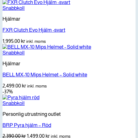
Snabbkoll
Hjälmar
FXR Clutch Evo Hjälm -svart
1,995.00
kr
inkl. moms
Snabbkoll
Hjälmar
BELL MX-10 Mips Helmet – Solid white
2,499.00
kr
inkl. moms
-37%
Snabbkoll
Personlig utrustning outlet
BRP Pyra hjälm – Röd
Det
Det
2,390.00
kr
1,499.00
kr
inkl. moms