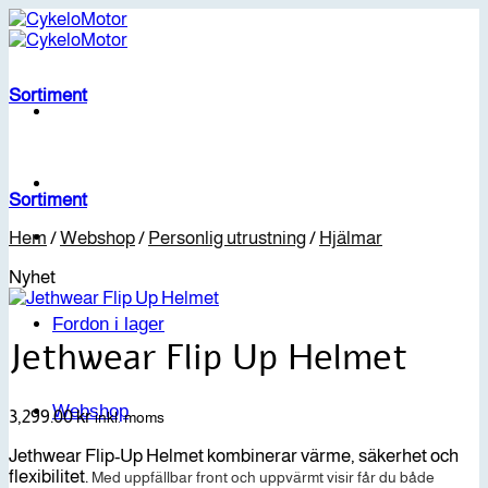
Skip
to
content
Sortiment
Sortiment
Hem
/
Webshop
/
Personlig utrustning
/
Hjälmar
Nyhet
Fordon i lager
Jethwear Flip Up Helmet
Webshop
3,299.00
kr
inkl. moms
Jethwear Flip-Up Helmet kombinerar värme, säkerhet och
flexibilitet.
Med uppfällbar front och uppvärmt visir får du både