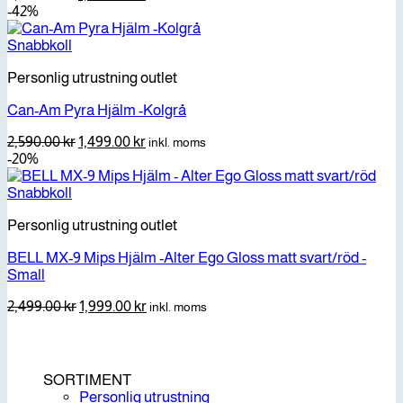
ursprungliga
nuvarande
-42%
priset
priset
var:
är:
Snabbkoll
2,390.00 kr.
1,499.00 kr.
Personlig utrustning outlet
Can-Am Pyra Hjälm -Kolgrå
Det
Det
2,590.00
kr
1,499.00
kr
inkl. moms
ursprungliga
nuvarande
-20%
priset
priset
var:
är:
Snabbkoll
2,590.00 kr.
1,499.00 kr.
Personlig utrustning outlet
BELL MX-9 Mips Hjälm -Alter Ego Gloss matt svart/röd -
Small
Det
Det
2,499.00
kr
1,999.00
kr
inkl. moms
ursprungliga
nuvarande
priset
priset
var:
är:
2,499.00 kr.
1,999.00 kr.
SORTIMENT
Personlig utrustning