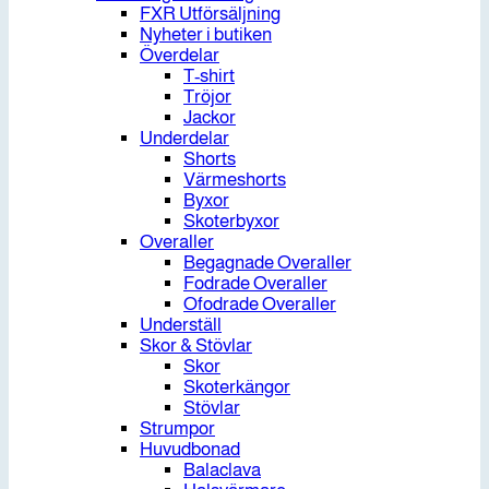
FXR Utförsäljning
Nyheter i butiken
Överdelar
T-shirt
Tröjor
Jackor
Underdelar
Shorts
Värmeshorts
Byxor
Skoterbyxor
Overaller
Begagnade Overaller
Fodrade Overaller
Ofodrade Overaller
Underställ
Skor & Stövlar
Skor
Skoterkängor
Stövlar
Strumpor
Huvudbonad
Balaclava