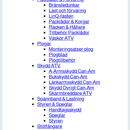
Bränsledunkar
Last och förvaring
LinQ-fästen
Packlådor & Korgar
Räcken & Hållare
Tillbehör Packlådor
Väskor ATV
Plogar
Monteringsatser plog
Plogblad
Plogtillbehör
Skydd ATV
A-Armsskydd Can-Am
Bukskydd Can-Am
Länkarmsskydd Can-Am
Skydd Övrigt Can-Am
Skärmbreddare ATV
Spännband & Lastning
Styren & Speglar
Handtagsskydd
Speglar
Styren
Stötfångare