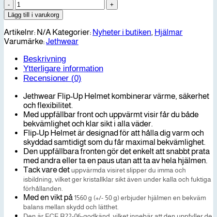
Jethwear
Flip
Lägg till i varukorg
Up
Helmet
Artikelnr:
N/A
Kategorier:
Nyheter i butiken
,
Hjälmar
mängd
Varumärke:
Jethwear
Beskrivning
Ytterligare information
Recensioner (0)
Jethwear Flip-Up Helmet kombinerar värme, säkerhet
och flexibilitet.
Med uppfällbar front och uppvärmt visir får du både
bekvämlighet och klar sikt i alla väder.
Flip-Up Helmet är designad för att hålla dig varm och
skyddad samtidigt som du får maximal bekvämlighet.
Den uppfällbara fronten gör det enkelt att snabbt prata
med andra eller ta en paus utan att ta av hela hjälmen.
Tack vare det
uppvärmda visiret
slipper du imma och
isbildning, vilket ger kristallklar sikt även under kalla och fuktiga
förhållanden.
Med en vikt på
1560 g (+/- 50 g)
erbjuder hjälmen en bekväm
balans mellan skydd och lätthet.
Den är
ECE R22-06-godkänd
, vilket innebär att den uppfyller de