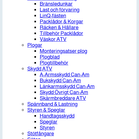
Bränsledunkar
Last och förvaring
LinQ-fästen
Packlådor & Korgar
Räcken & Hållare
Tillbehör Packlådor
Väskor ATV
Plogar
Monteringsatser plog
Plogblad
Plogtillbehör
Skydd ATV
A-Armsskydd Can-Am
Bukskydd Can-Am
Länkarmsskydd Can-Am
Skydd Övrigt Can-Am
Skärmbreddare ATV
Spännband & Lastning
Styren & Speglar
Handtagsskydd
Speglar
Styren
Stötfångare