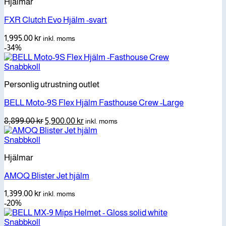
Hjälmar
FXR Clutch Evo Hjälm -svart
1,995.00
kr
inkl. moms
-34%
Snabbkoll
Personlig utrustning outlet
BELL Moto-9S Flex Hjälm Fasthouse Crew -Large
Det
Det
8,899.00
kr
5,900.00
kr
inkl. moms
ursprungliga
nuvarande
priset
priset
Snabbkoll
var:
är:
Hjälmar
8,899.00 kr.
5,900.00 kr.
AMOQ Blister Jet hjälm
1,399.00
kr
inkl. moms
-20%
Snabbkoll