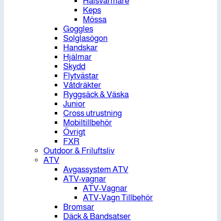
Halsvärmare
Keps
Mössa
Goggles
Solglasögon
Handskar
Hjälmar
Skydd
Flytvästar
Våtdräkter
Ryggsäck & Väska
Junior
Cross utrustning
Mobiltillbehör
Övrigt
FXR
Outdoor & Friluftsliv
ATV
Avgassystem ATV
ATV-vagnar
ATV-Vagnar
ATV-Vagn Tillbehör
Bromsar
Däck & Bandsatser