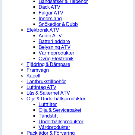
Bandsatser & Tillbehör
Däck ATV
Fälgar ATV
Innerslang
Snökedjor & Dubb
Elektronik ATV
Audio ATV
Batteriladdare
Belysning ATV
Värmeprodukter
Övrig Elektronik
Fjädring & Dämpare
Framvagn
Kapell
Lantbrukstillbehör
Luftintag ATV
Lås & Säkerhet ATV
Olja & Underhållsprodukter
Luftfilter
Olja & Servicepaket
Tändstift
Underhållsprodukter
Vårdprodukter
Packlådor & Förvaring