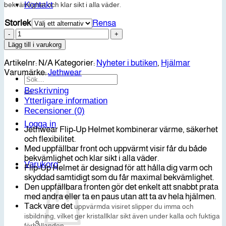
Kontakt
bekvämlighet och klar sikt i alla väder.
Storlek
Rensa
Jethwear
Flip
VIP-klubb
Lägg till i varukorg
Up
Helmet
Artikelnr:
N/A
Kategorier:
Nyheter i butiken
,
Hjälmar
mängd
Varumärke:
Jethwear
Sök
efter:
Beskrivning
Ytterligare information
Recensioner (0)
Logga in
Jethwear Flip-Up Helmet kombinerar värme, säkerhet
och flexibilitet.
Med uppfällbar front och uppvärmt visir får du både
bekvämlighet och klar sikt i alla väder.
Varukorg
Flip-Up Helmet är designad för att hålla dig varm och
skyddad samtidigt som du får maximal bekvämlighet.
Den uppfällbara fronten gör det enkelt att snabbt prata
med andra eller ta en paus utan att ta av hela hjälmen.
Tack vare det
uppvärmda visiret
slipper du imma och
isbildning, vilket ger kristallklar sikt även under kalla och fuktiga
förhållanden.