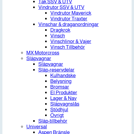
Tak SSV & UTV
Vindrutor SSV & UTV
Vindrutor Maverick
Vindrutor Traxter
Vinschar & draganordningar
Dragkrok
Vinsch
Vinschlinor & Vajer
Vinsch Tillbehör
MX Motorcross
Släpvagnar
Släpvagnar
Släp-reservdelar
Kulhandske
Belysning
Bromsar
El Produkter
Lager & Nav
Släpvagnslås
Stödhjul
Övrigt
Släp-tillbehör
Universal
Aspen Bränsle