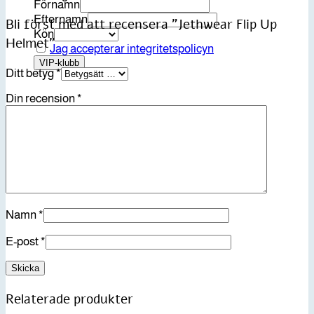
Förnamn
Efternamn
Bli först med att recensera ”Jethwear Flip Up
Kön
Helmet”
Jag accepterar integritetspolicyn
Ditt betyg
*
Din recension
*
Namn
*
E-post
*
Relaterade produkter