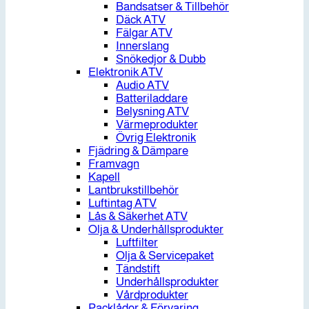
Bandsatser & Tillbehör
Däck ATV
Fälgar ATV
Innerslang
Snökedjor & Dubb
Elektronik ATV
Audio ATV
Batteriladdare
Belysning ATV
Värmeprodukter
Övrig Elektronik
Fjädring & Dämpare
Framvagn
Kapell
Lantbrukstillbehör
Luftintag ATV
Lås & Säkerhet ATV
Olja & Underhållsprodukter
Luftfilter
Olja & Servicepaket
Tändstift
Underhållsprodukter
Vårdprodukter
Packlådor & Förvaring