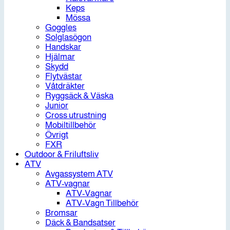
Keps
Mössa
Goggles
Solglasögon
Handskar
Hjälmar
Skydd
Flytvästar
Våtdräkter
Ryggsäck & Väska
Junior
Cross utrustning
Mobiltillbehör
Övrigt
FXR
Outdoor & Friluftsliv
ATV
Avgassystem ATV
ATV-vagnar
ATV-Vagnar
ATV-Vagn Tillbehör
Bromsar
Däck & Bandsatser