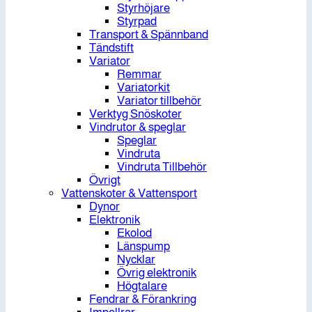
Styrhöjare
Styrpad
Transport & Spännband
Tändstift
Variator
Remmar
Variatorkit
Variator tillbehör
Verktyg Snöskoter
Vindrutor & speglar
Speglar
Vindruta
Vindruta Tillbehör
Övrigt
Vattenskoter & Vattensport
Dynor
Elektronik
Ekolod
Länspump
Nycklar
Övrig elektronik
Högtalare
Fendrar & Förankring