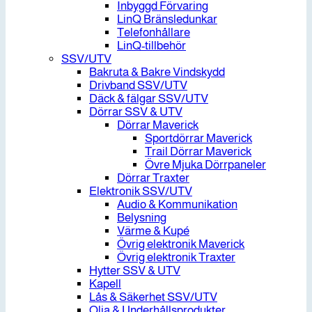
Inbyggd Förvaring
LinQ Bränsledunkar
Telefonhållare
LinQ-tillbehör
SSV/UTV
Bakruta & Bakre Vindskydd
Drivband SSV/UTV
Däck & fälgar SSV/UTV
Dörrar SSV & UTV
Dörrar Maverick
Sportdörrar Maverick
Trail Dörrar Maverick
Övre Mjuka Dörrpaneler
Dörrar Traxter
Elektronik SSV/UTV
Audio & Kommunikation
Belysning
Värme & Kupé
Övrig elektronik Maverick
Övrig elektronik Traxter
Hytter SSV & UTV
Kapell
Lås & Säkerhet SSV/UTV
Olja & Underhållsprodukter