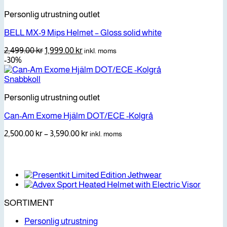
Personlig utrustning outlet
BELL MX-9 Mips Helmet – Gloss solid white
Det
Det
2,499.00
kr
1,999.00
kr
inkl. moms
ursprungliga
nuvarande
-30%
priset
priset
var:
är:
Snabbkoll
2,499.00 kr.
1,999.00 kr.
Personlig utrustning outlet
Can-Am Exome Hjälm DOT/ECE -Kolgrå
Prisintervall:
2,500.00
kr
–
3,590.00
kr
inkl. moms
2,500.00 kr
till
3,590.00 kr
SORTIMENT
Personlig utrustning