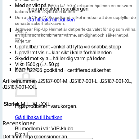
Med en vikt på
1560 g (+/- 50 g)
erbjuder hjälmen en bekväm
Inga produkter i varukorgen.
balans mellan skydd och lätthet.
Den är
ECE R22-06-godkänd
, vilket innebär att den uppfyller de
Gå tillbaka till butiken
senaste säkerhetskraven.
Jethwear Flip-Up Helmet är det perfekta valet för dig som vill ha
Sök
en hjälm som kombinerar värme, smidighet och säkerhet på
efter:
varje tur.
Uppfällbar front –enkel att lyfta vid snabba stopp
Uppvärmt visir – klar sikt i kalla förhållanden
Skydd mot kyla – håller dig varm på leden
Vikt: 1560 g (+/- 50 g)
Varukorg
ECE R22-06-godkänd – certifierad säkerhet
Artikelnummer: J25187-001-M, J25187-001-L, J25187-001-XL,
J25187-001-XXL
Storlek
M, L, XL, XXL
Inga produkter i varukorgen.
Gå tillbaka till butiken
Recensioner
Bli medlem i vår VIP-klubb
Email
Det finns inga recensioner än.