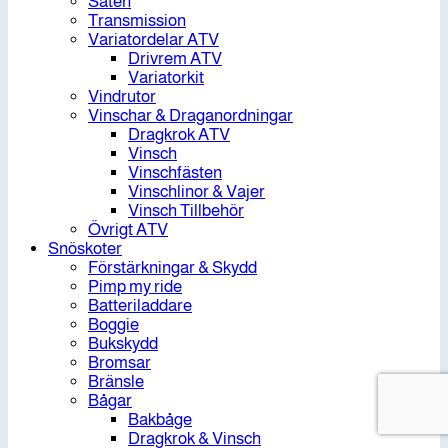
Säten
Transmission
Variatordelar ATV
Drivrem ATV
Variatorkit
Vindrutor
Vinschar & Draganordningar
Dragkrok ATV
Vinsch
Vinschfästen
Vinschlinor & Vajer
Vinsch Tillbehör
Övrigt ATV
Snöskoter
Förstärkningar & Skydd
Pimp my ride
Batteriladdare
Boggie
Bukskydd
Bromsar
Bränsle
Bågar
Bakbåge
Dragkrok & Vinsch