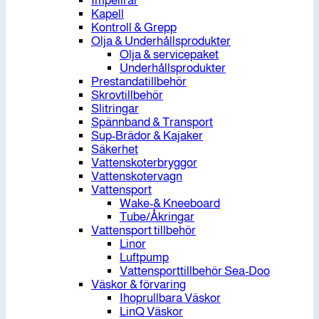
Impellrar
Kapell
Kontroll & Grepp
Olja & Underhållsprodukter
Olja & servicepaket
Underhållsprodukter
Prestandatillbehör
Skrovtillbehör
Slitringar
Spännband & Transport
Sup-Brädor & Kajaker
Säkerhet
Vattenskoterbryggor
Vattenskotervagn
Vattensport
Wake-& Kneeboard
Tube/Åkringar
Vattensport tillbehör
Linor
Luftpump
Vattensporttillbehör Sea-Doo
Väskor & förvaring
Ihoprullbara Väskor
LinQ Väskor