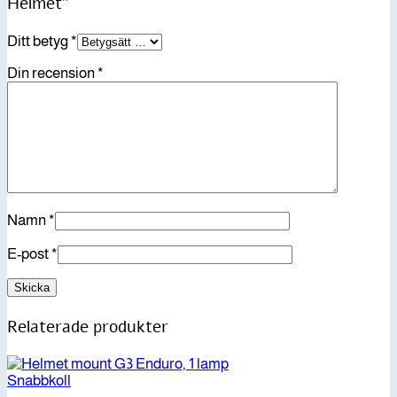
Helmet”
Ditt betyg
*
Din recension
*
Namn
*
E-post
*
Relaterade produkter
Snabbkoll