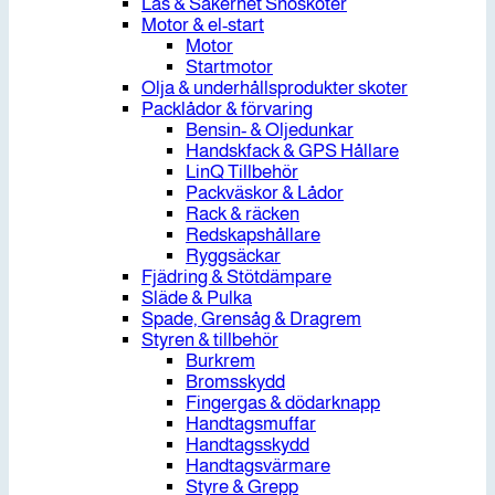
Lås & Säkerhet Snöskoter
Motor & el-start
Motor
Startmotor
Olja & underhållsprodukter skoter
Packlådor & förvaring
Bensin- & Oljedunkar
Handskfack & GPS Hållare
LinQ Tillbehör
Packväskor & Lådor
Rack & räcken
Redskapshållare
Ryggsäckar
Fjädring & Stötdämpare
Släde & Pulka
Spade, Grensåg & Dragrem
Styren & tillbehör
Burkrem
Bromsskydd
Fingergas & dödarknapp
Handtagsmuffar
Handtagsskydd
Handtagsvärmare
Styre & Grepp