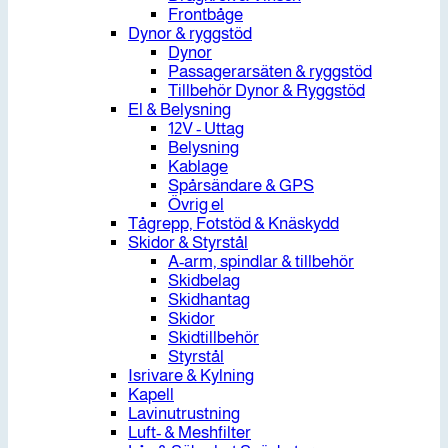
Frontbåge
Dynor & ryggstöd
Dynor
Passagerarsäten & ryggstöd
Tillbehör Dynor & Ryggstöd
El & Belysning
12V - Uttag
Belysning
Kablage
Spårsändare & GPS
Övrig el
Tågrepp, Fotstöd & Knäskydd
Skidor & Styrstål
A-arm, spindlar & tillbehör
Skidbelag
Skidhantag
Skidor
Skidtillbehör
Styrstål
Isrivare & Kylning
Kapell
Lavinutrustning
Luft- & Meshfilter