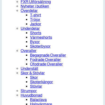
FXR Utförsäljning
Nyheter i butiken
Överdelar
T-shirt
Tröjor
Jackor
Underdelar
Shorts
Värmeshorts
Byxor
Skoterbyxor
Overaller
Begagnade Overaller
Fodrade Overaller
Ofodrade Overaller
Underställ
Skor & Stövlar
Skor
Skoterkängor
Stövlar
Strumpor
Huvudbonad
Balaclava
Halsvärmare