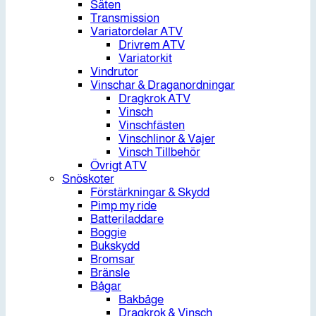
Säten
Transmission
Variatordelar ATV
Drivrem ATV
Variatorkit
Vindrutor
Vinschar & Draganordningar
Dragkrok ATV
Vinsch
Vinschfästen
Vinschlinor & Vajer
Vinsch Tillbehör
Övrigt ATV
Snöskoter
Förstärkningar & Skydd
Pimp my ride
Batteriladdare
Boggie
Bukskydd
Bromsar
Bränsle
Bågar
Bakbåge
Dragkrok & Vinsch