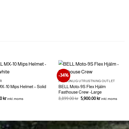
-34%
AR
PERSONLIG UTRUSTNING OUTLET
X-10 Mips Helmet – Solid
BELL Moto-9S Flex Hjälm
Fasthouse Crew -Large
Det
Det
00
kr
8,899.00
kr
5,900.00
kr
inkl. moms
inkl. moms
ursprungliga
nuvarande
priset
priset
var:
är:
8,899.00 kr.
5,900.00 kr.