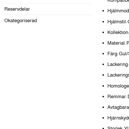
Kompatibe
Reservdelar
Hjälmmode
Okategoriserad
Hjälmstil:
Kollektion
Material: 
Färg: Gul/
Lackering:
Lackerings
Homologer
Remmar: 
Avtagbara 
Hjärnskyd
Storlek: Y