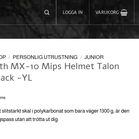
LOGGA IN
VARUKORG
OP
/
PERSONLIG UTRUSTNING
/
JUNIOR
th MX-10 Mips Helmet Talon
lack -YL
oms
 slitstarkt skal i polykarbonat som bara väger 1300 g, är den
spass utan att trötta ut dig.