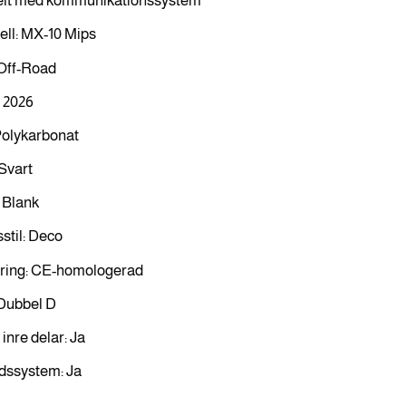
lt med kommunikationssystem
ll: MX-10 Mips
 Off-Road
: 2026
Polykarbonat
Svart
 Blank
stil: Deco
ing: CE-homologerad
Dubbel D
inre delar: Ja
dssystem: Ja
L