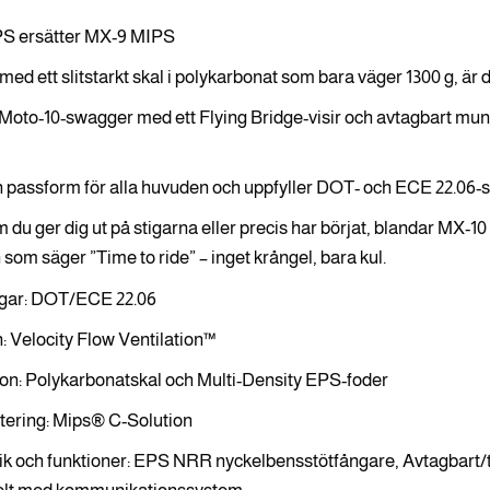
S ersätter MX-9 MIPS
med ett slitstarkt skal i polykarbonat som bara väger 1300 g, är d
Moto-10-swagger med ett Flying Bridge-visir och avtagbart munst
 passform för alla huvuden och uppfyller DOT- och ECE 22.06-st
 du ger dig ut på stigarna eller precis har börjat, blandar MX-10
 som säger ”Time to ride” – inget krångel, bara kul.
ingar: DOT/ECE 22.06
n: Velocity Flow Ventilation™
on: Polykarbonatskal och Multi-Density EPS-foder
tering: Mips® C-Solution
ik och funktioner: EPS NRR nyckelbensstötfångare, Avtagbart/tvät