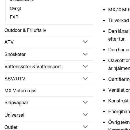
Övrigt
MX-10 MIP
FXR
Tillverkad 
Outdoor & Friluftsliv
Den lånar 
efter tur.
ATV
Den har en
Snöskoter
Oavsett om
Vattenskoter & Vattensport
är hjälmen
SSV/UTV
Certifier
Ventilatio
MX Motorcross
Konstrukti
Släpvagnar
Energihan
Universal
Övrig tekn
Outlet