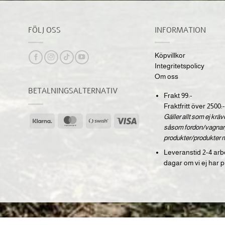
FÖLJ OSS
INFORMATION
Köpvillkor
Integritetspolicy
Om oss
BETALNINGSALTERNATIV
Frakt 99:-
Fraktfritt över 2500:-
Gäller allt som ej krä
Klarna
MasterCard
Swish
Visa
såsom fordon/vagnar,
(SE)
produkter/produkter 
Leveranstid 2-4 arb
dagar om vi ej har p