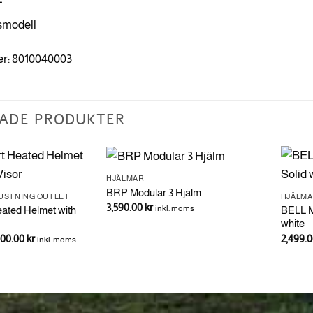
modell
r: 8010040003
ADE PRODUKTER
HJÄLMAR
BRP Modular 3 Hjälm
USTNING OUTLET
HJÄLM
3,590.00
kr
inkl. moms
ated Helmet with
BELL M
white
t
Det
900.00
kr
2,499.
inkl. moms
sprungliga
nuvarande
set
priset
:
är:
090.00 kr.
6,900.00 kr.