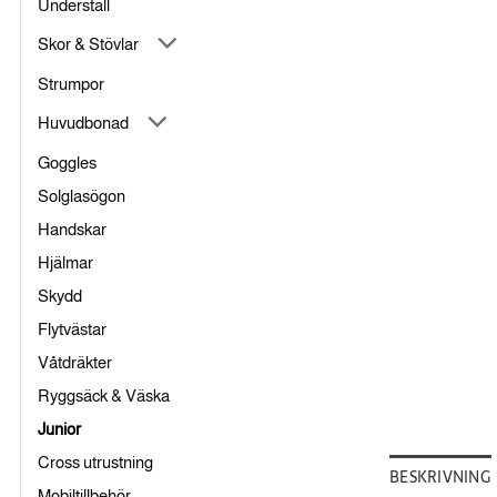
Underställ
Skor & Stövlar
Strumpor
Huvudbonad
Goggles
Solglasögon
Handskar
Hjälmar
Skydd
Flytvästar
Våtdräkter
Ryggsäck & Väska
Junior
Cross utrustning
BESKRIVNING
Mobiltillbehör