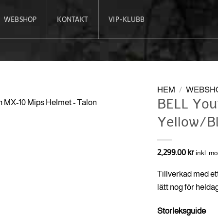
WEBSHOP
KONTAKT
VIP-KLUBB
HEM
/
WEBSH
BELL You
Yellow/B
2,299.00
kr
inkl. m
Tillverkad med ett
lätt nog för heldag
Storleksguide