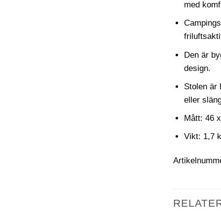
med komfor
Campingsto
friluftsakt
Den är byg
design.
Stolen är 
eller släng
Mått: 46 
Vikt: 1,7
Artikelnumm
RELATE