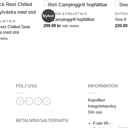
OUTDOOR & FRILUFTSLIV
OUTDOO
Nyhet
Ifish Campinggrill hopfällbar
Sno-X
LUFTSLIV
299.00
kr
220.0
inkl. moms
Rest Chilled Seat
a med stol
 moms
FÖLJ OSS
INFORMATION
Köpvillkor
Integritetspolicy
Om oss
BETALNINGSALTERNATIV
Frakt 99:-