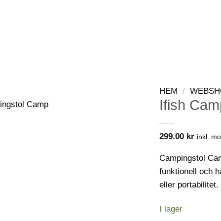
WEBSHOP
KONTAKT
VIP-KLUBB
HEM
/
WEBSH
Ifish Ca
299.00
kr
inkl. m
Campingstol Camp
funktionell och h
eller portabilitet.
I lager