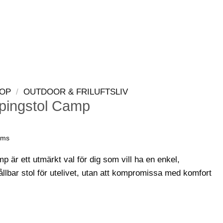
LOGGA IN
VARUKORG
OP
/
OUTDOOR & FRILUFTSLIV
mpingstol Camp
oms
 är ett utmärkt val för dig som vill ha en enkel,
ållbar stol för utelivet, utan att kompromissa med komfort