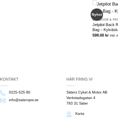
V
OUTDOOR & FRILUFTSLIV
Nyhet
Nyhet
nen
Ifish Kolbullepanna 22 cm
OUTDOOR & FRI
449.00
kr
inkl. moms
Jetpilot Back 
Bag – Kylväsk
599.00
kr
inkl.
KONTAKT
HÄR FINNS VI
0225-525 80
Säters Cykel & Motor AB
Verkstadsgatan 4
info@saterspw.se
783 31 Säter
Karta