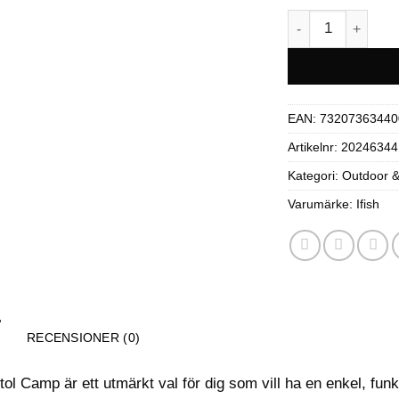
Ifish Campingsto
EAN:
73207363440
Artikelnr:
20246344
Kategori:
Outdoor & 
Varumärke:
Ifish
RECENSIONER (0)
l Camp är ett utmärkt val för dig som vill ha en enkel, funkt