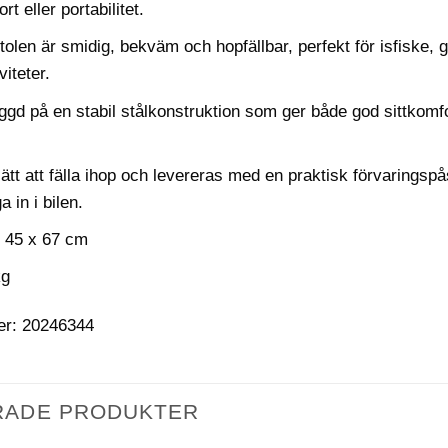
t eller portabilitet.
len är smidig, bekväm och hopfällbar, perfekt för isfiske, gr
iviteter.
gd på en stabil stålkonstruktion som ger både god sittkomfort
lätt att fälla ihop och levereras med en praktisk förvaringsp
a in i bilen.
x 45 x 67 cm
 kg
er: 20246344
RADE PRODUKTER