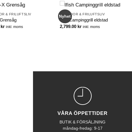
R & FRILUFTSLIV
OUTDOOR & FRILUFTSLIV
Nyhet
 Grensåg
Ifish Campinggrill eldstad
0
kr
2,799.00
kr
inkl. moms
inkl. moms
VÅRA ÖPPETTIDER
BUTIK & FÖRSÄLJNING
måndag-fredag: 9-17