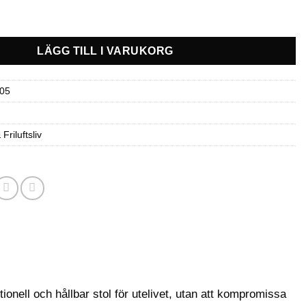
l Camp mängd
LÄGG TILL I VARUKORG
05
Friluftsliv
ionell och hållbar stol för utelivet, utan att kompromissa