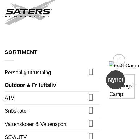
Skip
to
FORDON I LAGER
content
SORTIMENT
Personlig utrustning
Nyhet
Outdoor & Friluftsliv
ATV
Snöskoter
Vattenskoter & Vattensport
SSV/UTV