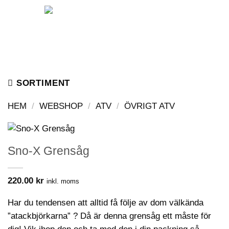
Skip
to
content
SORTIMENT
HEM
/
WEBSHOP
/
ATV
/
ÖVRIGT ATV
Sno-X Grensåg
220.00
kr
inkl. moms
Har du tendensen att alltid få följe av dom välkända
”atackbjörkarna” ? Då är denna grensåg ett måste för