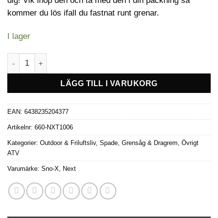
dig! Vik ihop den och ta med den i din packning så
kommer du lös ifall du fastnat runt grenar.
I lager
Sno-X Grensåg mängd
LÄGG TILL I VARUKORG
EAN:
6438235204377
Artikelnr:
660-NXT1006
Kategorier:
Outdoor & Friluftsliv
,
Spade, Grensåg & Dragrem
,
Övrigt
ATV
Varumärke:
Sno-X
,
Next