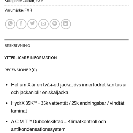
Kategorier:
Jackor
,
FXR
Varumärke:
FXR
BESKRIVNING
YTTERLIGARE INFORMATION
RECENSIONER (0)
Helium X är en två-i-ett jacka, dvs innerfodret kan tas ur
och jackan blir en skaljacka.
HydrX 35K™ – 35k vattentät / 25k andningsbar / vindtät
laminat
A.C.M.T.™ Dubbelskiktad – Klimatkontroll och
antikondensationssystem