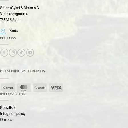
Säters Cykel & Motor AB
Verkstadsgatan 4
783 31 Säter
Karta
FÖLJ OSS
BETALNINGSALTERNATIV
Klarna
MasterCard
Swish
Visa
(SE)
INFORMATION
Köpvillkor
Integritetspolicy
Om oss