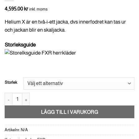
4,595.00
kr
inkl. moms
Helium X är en två-i-ett jacka, dvs innerfodret kan tas ur
och jackan blir en skaljacka.
Storleksguide
Storlek
FXR Helium X 2-i-1 Jacka -Svart mängd
LÄGG TILL I VARUKORG
Artikelnr:
N/A