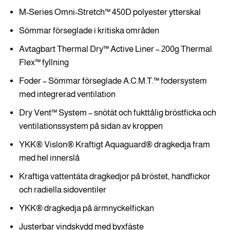
M-Series Omni-Stretch™ 450D polyester ytterskal
Sömmar förseglade i kritiska områden
Avtagbart Thermal Dry™ Active Liner – 200g Thermal
Flex™ fyllning
Foder – Sömmar förseglade A.C.M.T.™ fodersystem
med integrerad ventilation
Dry Vent™ System – snötät och fukttålig bröstficka och
ventilationssystem på sidan av kroppen
YKK® Vislon® Kraftigt Aquaguard® dragkedja fram
med hel innerslå
Kraftiga vattentäta dragkedjor på bröstet, handfickor
och radiella sidoventiler
YKK® dragkedja på ärmnyckelfickan
Justerbar vindskydd med byxfäste