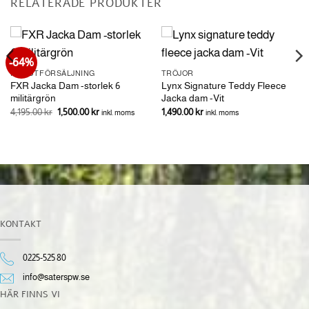
RELATERADE PRODUKTER
-64%
FXR UTFÖRSÄLJNING
TRÖJOR
FXR Jacka Dam -storlek 6
Lynx Signature Teddy Fleece
militärgrön
Jacka dam -Vit
Det
Det
4,195.00
kr
1,500.00
kr
1,490.00
kr
inkl. moms
inkl. moms
ursprungliga
nuvarande
priset
priset
var:
är:
4,195.00 kr.
1,500.00 kr.
KONTAKT
0225-525 80
info@saterspw.se
HÄR FINNS VI